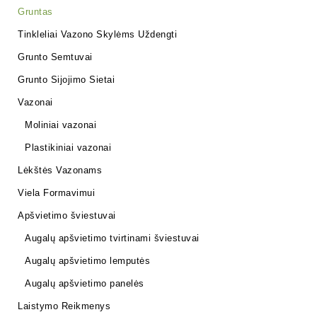
Gruntas
Tinkleliai Vazono Skylėms Uždengti
Grunto Semtuvai
Grunto Sijojimo Sietai
Vazonai
Moliniai vazonai
Plastikiniai vazonai
Lėkštės Vazonams
Viela Formavimui
Apšvietimo šviestuvai
Augalų apšvietimo tvirtinami šviestuvai
Augalų apšvietimo lemputės
Augalų apšvietimo panelės
Laistymo Reikmenys