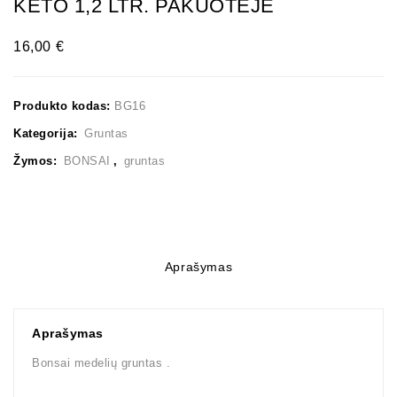
KETO 1,2 LTR. PAKUOTĖJE
16,00
€
Produkto kodas:
BG16
Kategorija:
Gruntas
Žymos:
BONSAI
,
gruntas
Aprašymas
Aprašymas
Bonsai medelių gruntas .