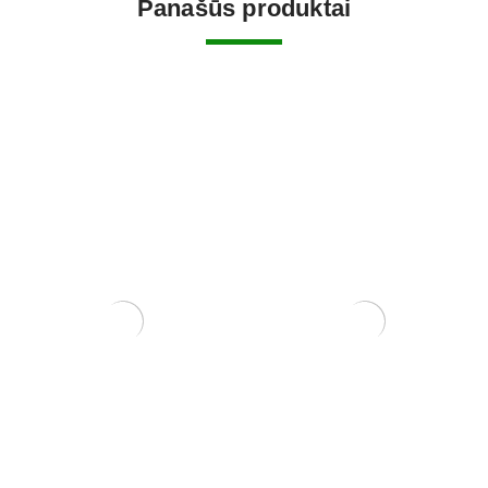
Panašūs produktai
Zanthoxylum Piperitium
Granatmedis
150,00
€
100,00
€