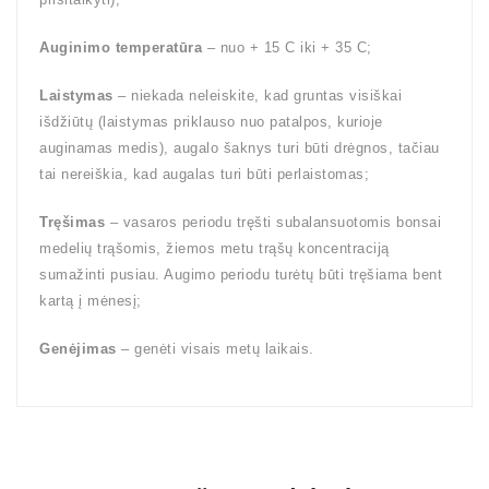
Auginimo temperatūra
– nuo + 15 C iki + 35 C;
Laistymas
– niekada neleiskite, kad gruntas visiškai
išdžiūtų (laistymas priklauso nuo patalpos, kurioje
auginamas medis), augalo šaknys turi būti drėgnos, tačiau
tai nereiškia, kad augalas turi būti perlaistomas;
Tręšimas
– vasaros periodu tręšti subalansuotomis bonsai
medelių trąšomis, žiemos metu trąšų koncentraciją
sumažinti pusiau. Augimo periodu turėtų būti tręšiama bent
kartą į mėnesį;
Genėjimas
– genėti visais metų laikais.