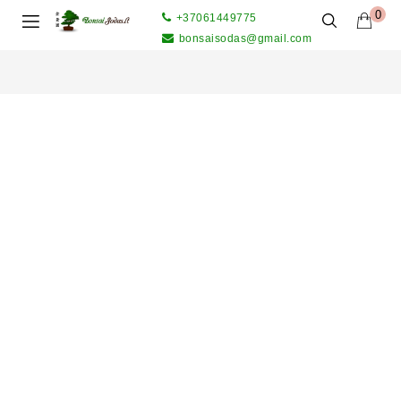
0
+37061449775
bonsaisodas@gmail.com