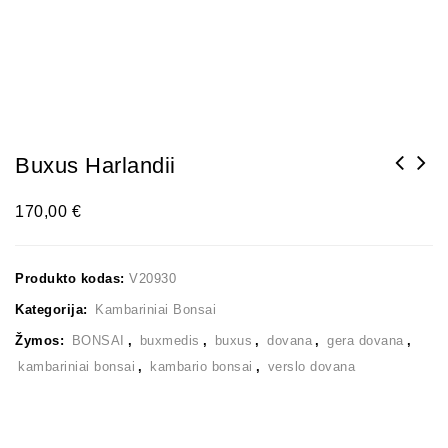
Buxus Harlandii
170,00
€
Produkto kodas:
V20930
Kategorija:
Kambariniai Bonsai
Žymos:
BONSAI
,
buxmedis
,
buxus
,
dovana
,
gera dovana
,
kambariniai bonsai
,
kambario bonsai
,
verslo dovana