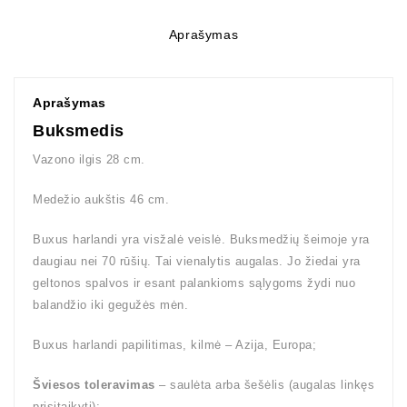
Aprašymas
Aprašymas
Buksmedis
Vazono ilgis 28 cm.
Medežio aukštis 46 cm.
Buxus harlandi yra visžalė veislė. Buksmedžių šeimoje yra
daugiau nei 70 rūšių. Tai vienalytis augalas. Jo žiedai yra
geltonos spalvos ir esant palankioms sąlygoms žydi nuo
balandžio iki gegužės mėn.
Buxus harlandi papilitimas, kilmė – Azija, Europa;
Šviesos toleravimas
– saulėta arba šešėlis (augalas linkęs
prisitaikyti);