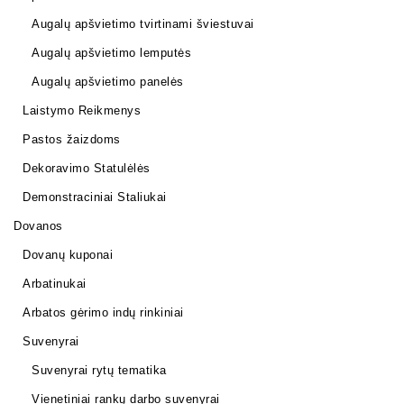
Augalų apšvietimo tvirtinami šviestuvai
Augalų apšvietimo lemputės
Augalų apšvietimo panelės
Laistymo Reikmenys
Pastos žaizdoms
Dekoravimo Statulėlės
Demonstraciniai Staliukai
Dovanos
Dovanų kuponai
Arbatinukai
Arbatos gėrimo indų rinkiniai
Suvenyrai
Suvenyrai rytų tematika
Vienetiniai rankų darbo suvenyrai