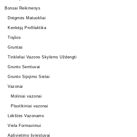
Bonsai Reikmenys
Drėgmės Matuokliai
Kenkėjų Profilaktika
Trąšos
Gruntas
Tinkleliai Vazono Skylėms Uždengti
Grunto Semtuvai
Grunto Sijojimo Sietai
Vazonai
Moliniai vazonai
Plastikiniai vazonai
Lėkštės Vazonams
Viela Formavimui
Apšvietimo šviestuvai