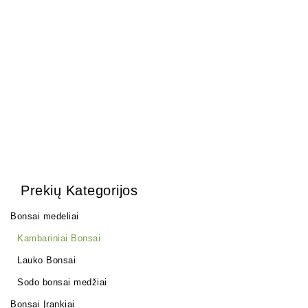
Trąšos Nutribonsai +eco
Zelkova (smulkialapė)
17,00
€
120,00
€
110,00
€
Prekių Kategorijos
Bonsai medeliai
Kambariniai Bonsai
Lauko Bonsai
Sodo bonsai medžiai
Bonsai Įrankiai