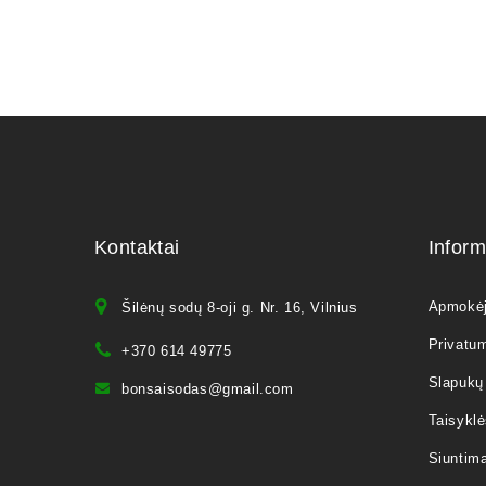
Kontaktai
Inform
Apmokė
Šilėnų sodų 8-oji g. Nr. 16, Vilnius
Privatum
+370 614 49775
Slapukų 
bonsaisodas@gmail.com
Taisyklė
Siuntim