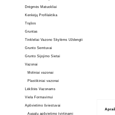
Drėgmės Matuokliai
Kenkėjų Profilaktika
Trąšos
Gruntas
Tinkleliai Vazono Skylėms Uždengti
Grunto Semtuvai
Grunto Sijojimo Sietai
Vazonai
Moliniai vazonai
Plastikiniai vazonai
Lėkštės Vazonams
Viela Formavimui
Apšvietimo šviestuvai
Apra
Augalų apšvietimo tvirtinami