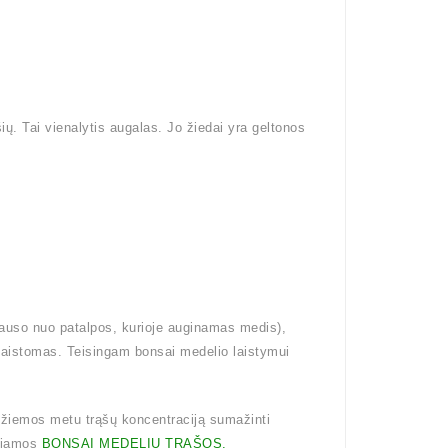
ų. Tai vienalytis augalas. Jo žiedai yra geltonos
klauso nuo patalpos, kurioje auginamas medis),
erlaistomas. Teisingam bonsai medelio laistymui
 žiemos metu trąšų koncentraciją sumažinti
uojamos
BONSAI MEDELIŲ TRĄŠOS.