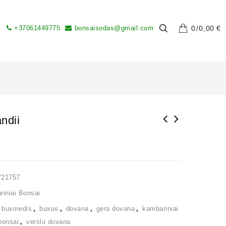
+37061449775
bonsaisodas@gmail.com
0
0,00
€
ndii
V21757
iniai Bonsai
,
buxmedis
,
buxus
,
dovana
,
gera dovana
,
kambariniai
bonsai
,
verslo dovana