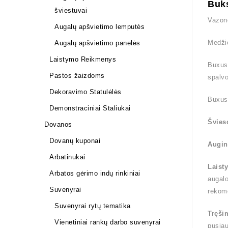
Buk
šviestuvai
Vazon
Augalų apšvietimo lemputės
Medži
Augalų apšvietimo panelės
Laistymo Reikmenys
Buxus 
Pastos žaizdoms
spalvo
Dekoravimo Statulėlės
Buxus 
Demonstraciniai Staliukai
Švies
Dovanos
Dovanų kuponai
Augin
Arbatinukai
Laist
Arbatos gėrimo indų rinkiniai
augalo
Suvenyrai
rekom
Suvenyrai rytų tematika
Tręši
Vienetiniai rankų darbo suvenyrai
pusiau