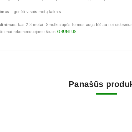
imas
– genėti visais metų laikais.
dinimas:
kas 2-3 metai. Smulkialapės formos auga lėčiau nei didesnius la
dinimui rekomenduojame šiuos
GRUNTUS.
Panašūs produk