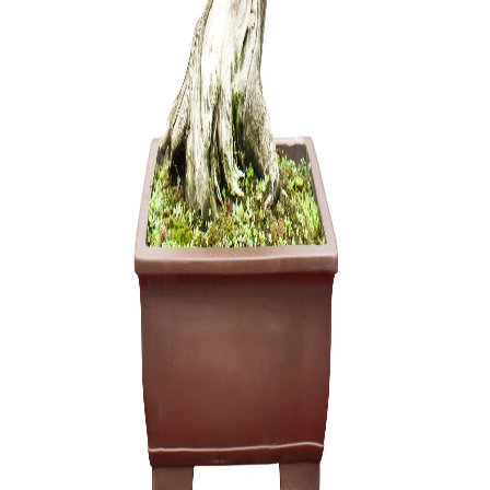
Zanthoxyl
250,00
€