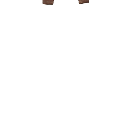
Zanthoxyl
150,00
€