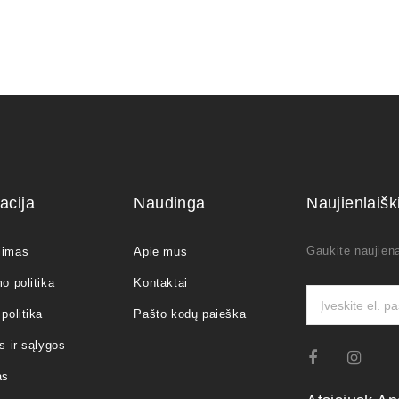
acija
Naudinga
Naujienlaiš
Gaukite naujiena
jimas
Apie mus
o politika
Kontaktai
politika
Pašto kodų paieška
s ir sąlygos
as