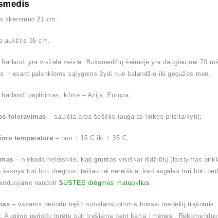
smedis
o skersmuo 21 cm.
o aukštis 35 cm.
harlandi yra visžalė veislė. Buksmedžių šeimoje yra daugiau nei 70 rūši
s ir esant palankioms sąlygoms žydi nuo balandžio iki gegužės mėn.
harlandi paplitimas, kilmė – Azija, Europa;
os toleravimas
– saulėta arba šešėlis (augalas linkęs prisitaikyti);
imo temperatūra
– nuo + 15 C iki + 35 C;
ymas
– niekada neleiskite, kad gruntas visiškai išdžiūtų (laistymas pri
 šaknys turi būti drėgnos, tačiau tai nereiškia, kad augalas turi būti p
enduojame naudoti
SUSTEE drėgmės matuoklius.
mas
– vasaros periodu tręšti subalansuotomis bonsai medelių trąšomis,
. Augimo periodu turėtų būti tręšiama bent kartą į mėnesį. Rekomend