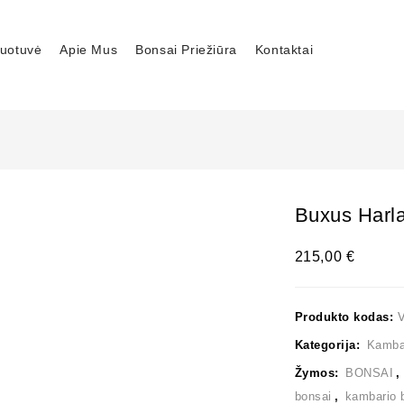
uotuvė
Apie Mus
Bonsai Priežiūra
Kontaktai
Buxus Harla
215,00
€
Produkto kodas:
Kategorija:
Kambar
Žymos:
BONSAI
bonsai
,
kambario 