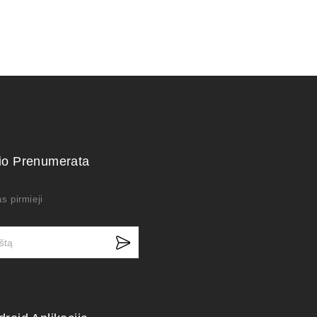
kio Prenumerata
s pirmieji