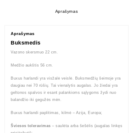
Aprašymas
Aprašymas
Buksmedis
Vazono skersmuo 22 cm.
Medžio aukštis 56 cm.
Buxus harlandi yra visžalė veislė. Buksmedžių šeimoje yra
daugiau nei 70 rūšių. Tai vienalytis augalas. Jo žiedai yra
geltonos spalvos ir esant palankioms sąlygoms žydi nuo
balandžio iki gegužės mėn.
Buxus harlandi paplitimas, kilmė – Azija, Europa;
Šviesos toleravimas
– saulėta arba šešėlis (augalas linkęs
prisitaikyti);