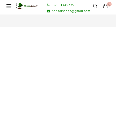
0
+37061449775
bonsaisodas@gmail.com