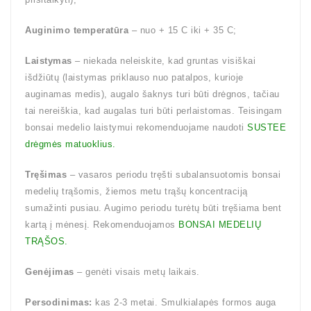
Auginimo temperatūra
– nuo + 15 C iki + 35 C;
Laistymas
– niekada neleiskite, kad gruntas visiškai
išdžiūtų (laistymas priklauso nuo patalpos, kurioje
auginamas medis), augalo šaknys turi būti drėgnos, tačiau
tai nereiškia, kad augalas turi būti perlaistomas. Teisingam
bonsai medelio laistymui rekomenduojame naudoti
SUSTEE
drėgmės matuoklius.
Tręšimas
– vasaros periodu tręšti subalansuotomis bonsai
medelių trąšomis, žiemos metu trąšų koncentraciją
sumažinti pusiau. Augimo periodu turėtų būti tręšiama bent
kartą į mėnesį. Rekomenduojamos
BONSAI MEDELIŲ
TRĄŠOS.
Genėjimas
– genėti visais metų laikais.
Persodinimas:
kas 2-3 metai. Smulkialapės formos auga