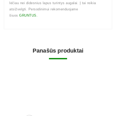
lėčiau nei didesnius lapus turintys augalai. Į tai reikia
atsižvelgti. Persodinimui rekomenduojame
šiuos
GRUNTUS.
Panašūs produktai