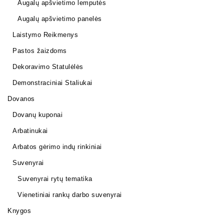
Augalų apšvietimo lemputės
Augalų apšvietimo panelės
Laistymo Reikmenys
Pastos žaizdoms
Dekoravimo Statulėlės
Demonstraciniai Staliukai
Dovanos
Dovanų kuponai
Arbatinukai
Arbatos gėrimo indų rinkiniai
Suvenyrai
Suvenyrai rytų tematika
Vienetiniai rankų darbo suvenyrai
Knygos