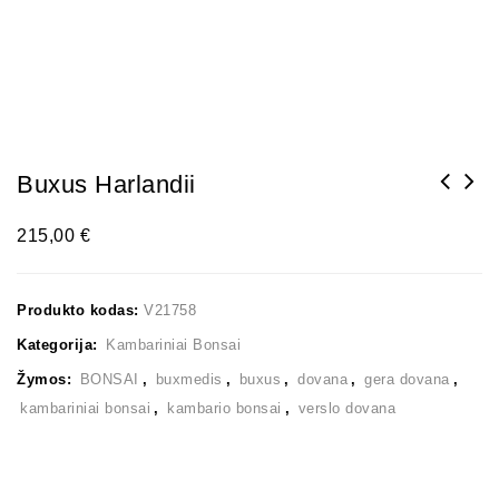
Buxus Harlandii
215,00
€
Produkto kodas:
V21758
Kategorija:
Kambariniai Bonsai
Žymos:
BONSAI
,
buxmedis
,
buxus
,
dovana
,
gera dovana
,
kambariniai bonsai
,
kambario bonsai
,
verslo dovana