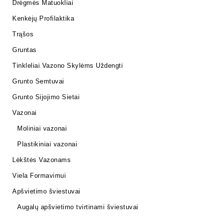
Drėgmės Matuokliai
Kenkėjų Profilaktika
Trąšos
Gruntas
Tinkleliai Vazono Skylėms Uždengti
Grunto Semtuvai
Grunto Sijojimo Sietai
Vazonai
Moliniai vazonai
Plastikiniai vazonai
Lėkštės Vazonams
Viela Formavimui
Apšvietimo šviestuvai
Augalų apšvietimo tvirtinami šviestuvai