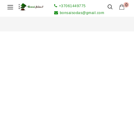
0
+37061449775
bonsaisodas@gmail.com