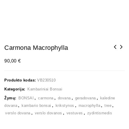
Carmona Macrophylla
90,00
€
Produkto kodas:
VB230510
Kategorija:
Kambariniai Bonsai
Žymų:
BONSAI
,
carmona
,
dovana
,
geradovana
,
kaledine
dovana
,
kambario bonsai
,
krikstynos
,
macrophylla
,
tree
,
verslo dovana
,
verslo dovanos
,
vestuves
,
zydintismedis