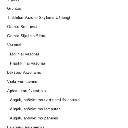
Gruntas
Tinkleliai Vazono Skylėms Uždengti
Grunto Semtuvai
Grunto Sijojimo Sietai
Vazonai
Moliniai vazonai
Plastikiniai vazonai
Lėkštės Vazonams
Viela Formavimui
Apšvietimo šviestuvai
Augalų apšvietimo tvirtinami šviestuvai
Augalų apšvietimo lemputės
Augalų apšvietimo panelės
Laistymo Reikmenys