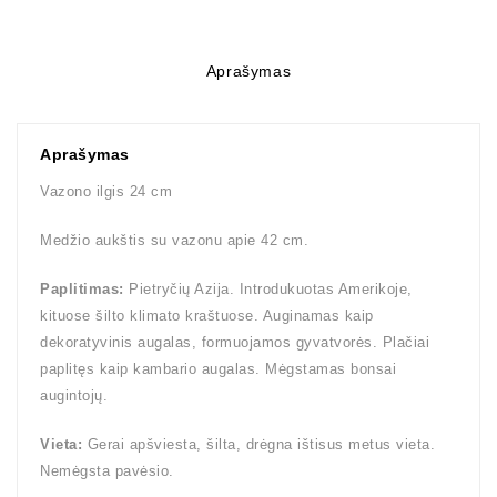
Aprašymas
Aprašymas
Vazono ilgis 24 cm
Medžio aukštis su vazonu apie 42 cm.
Paplitimas:
Pietryčių Azija. Introdukuotas Amerikoje,
kituose šilto klimato kraštuose. Auginamas kaip
dekoratyvinis augalas, formuojamos gyvatvorės. Plačiai
paplitęs kaip kambario augalas. Mėgstamas bonsai
augintojų.
Vieta:
Gerai apšviesta, šilta, drėgna ištisus metus vieta.
Nemėgsta pavėsio.