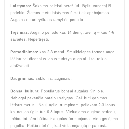
Laistymas:
Šaknims neleisti perdžiūti. Išpilti vandenį iš
padėklo. Žiemos metu laistymas šiek tiek apribojamas.
Augalas neturi ryškaus ramybės periodo.
Tręšimas:
Augimo periodu kas 14 dienų, žiemą – kas 4-6
savaitės. Nepertręšti.
Persodinimas:
kas 2-3 metai. Smulkialapės formos auga
lėčiau nei didesnius lapus turintys augalai. Į tai reikia
atsižvelgti.
Dauginimas:
sėklomis, auginiais.
Bonsai kultūra:
Populiarus bonsai augalas Kinijoje.
Neblogai pakenčia patalpų sąlygas. Gali būti genimas
ištisus metus. Nauji ūgliai trumpinami paliekant 2-3 lapus
kai naujas ūglis turi 6-8 lapus. Vieluojama augimo periodu,
tačiau tai nėra būtina ir augalas formuojamas vien genėjimo
pagalba. Reikia stebėti, kad viela neįaugtų ir paprastai