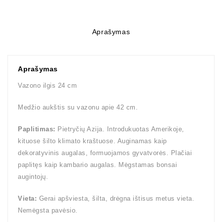
Aprašymas
Aprašymas
Vazono ilgis 24 cm
Medžio aukštis su vazonu apie 42 cm.
Paplitimas:
Pietryčių Azija. Introdukuotas Amerikoje,
kituose šilto klimato kraštuose. Auginamas kaip
dekoratyvinis augalas, formuojamos gyvatvorės. Plačiai
paplitęs kaip kambario augalas. Mėgstamas bonsai
augintojų.
Vieta:
Gerai apšviesta, šilta, drėgna ištisus metus vieta.
Nemėgsta pavėsio.