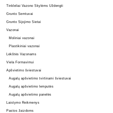
Tinkleliai Vazono Skylėms Uždengti
Grunto Semtuvai
Grunto Sijojimo Sietai
Vazonai
Moliniai vazonai
Plastikiniai vazonai
Lėkštės Vazonams
Viela Formavimui
Apšvietimo šviestuvai
Augalų apšvietimo tvirtinami šviestuvai
Augalų apšvietimo lemputės
Augalų apšvietimo panelės
Laistymo Reikmenys
Pastos žaizdoms