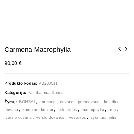
Carmona Macrophylla
90,00
€
Produkto kodas:
VB230511
Kategorija:
Kambariniai Bonsai
Žymų:
BONSAI
,
carmona
,
dovana
,
geradovana
,
kaledine
dovana
,
kambario bonsai
,
krikstynos
,
macrophylla
,
tree
,
verslo dovana
,
verslo dovanos
,
vestuves
,
zydintismedis