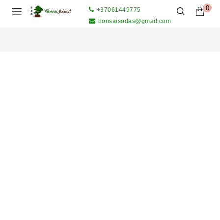
0
+37061449775
bonsaisodas@gmail.com