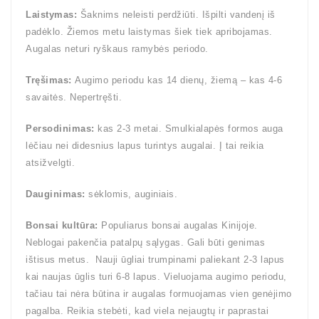
Laistymas:
Šaknims neleisti perdžiūti. Išpilti vandenį iš
padėklo. Žiemos metu laistymas šiek tiek apribojamas.
Augalas neturi ryškaus ramybės periodo.
Tręšimas:
Augimo periodu kas 14 dienų, žiemą – kas 4-6
savaitės. Nepertręšti.
Persodinimas:
kas 2-3 metai. Smulkialapės formos auga
lėčiau nei didesnius lapus turintys augalai. Į tai reikia
atsižvelgti.
Dauginimas:
sėklomis, auginiais.
Bonsai kultūra:
Populiarus bonsai augalas Kinijoje.
Neblogai pakenčia patalpų sąlygas. Gali būti genimas
ištisus metus. Nauji ūgliai trumpinami paliekant 2-3 lapus
kai naujas ūglis turi 6-8 lapus. Vieluojama augimo periodu,
tačiau tai nėra būtina ir augalas formuojamas vien genėjimo
pagalba. Reikia stebėti, kad viela neįaugtų ir paprastai