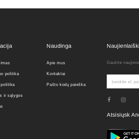
acija
Naudinga
Naujienlaiš
Gaukite naujiena
jimas
Apie mus
o politika
Kontaktai
politika
Pašto kodų paieška
s ir sąlygos
as
Atsisiųsk An