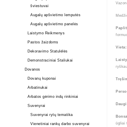
Vazono
šviestuvai
Augalų apšvietimo lemputės
Medži
Augalų apšvietimo panelės
Papli
Laistymo Reikmenys
formuo
Pastos žaizdoms
Vieta
Dekoravimo Statulėlės
Laist
Demonstraciniai Staliukai
ryška
Dovanos
Dovanų kuponai
Tręši
Arbatinukai
Perso
Arbatos gėrimo indų rinkiniai
Daugi
Suvenyrai
Suvenyrai rytų tematika
Bonsa
ūgliai
Vienetiniai rankų darbo suvenyrai