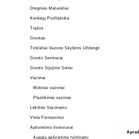
Drėgmės Matuokliai
Kenkėjų Profilaktika
Trąšos
Gruntas
Tinkleliai Vazono Skylėms Uždengti
Grunto Semtuvai
Grunto Sijojimo Sietai
Vazonai
Moliniai vazonai
Plastikiniai vazonai
Lėkštės Vazonams
Viela Formavimui
Apšvietimo šviestuvai
Apra
Augalų apšvietimo tvirtinami