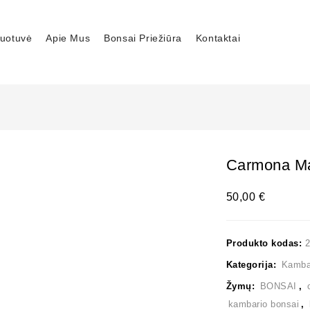
uotuvė
Apie Mus
Bonsai Priežiūra
Kontaktai
Carmona Ma
50,00
€
Produkto kodas:
Kategorija:
Kambar
Žymų:
BONSAI
,
kambario bonsai
,