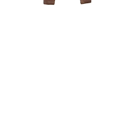
Trąšos Ma
(žuvų emul
25,00
€