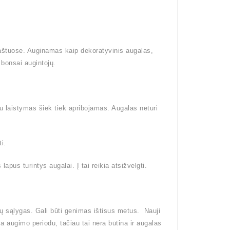
raštuose. Auginamas kaip dekoratyvinis augalas,
bonsai augintojų.
tu laistymas šiek tiek apribojamas. Augalas neturi
i.
pus turintys augalai. Į tai reikia atsižvelgti.
ų sąlygas. Gali būti genimas ištisus metus. Nauji
ma augimo periodu, tačiau tai nėra būtina ir augalas