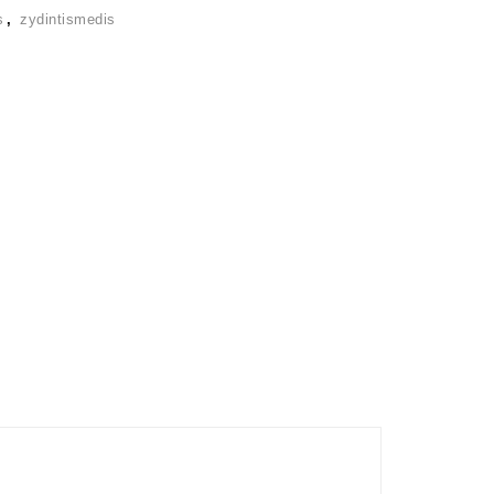
s
,
zydintismedis