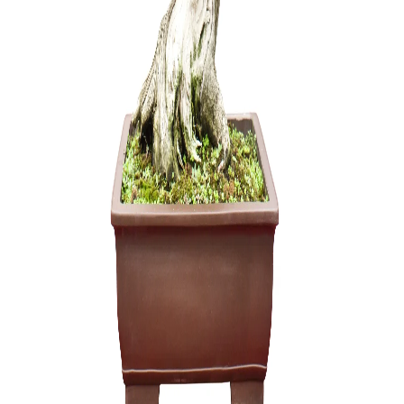
Ficus Ret
130,00
€