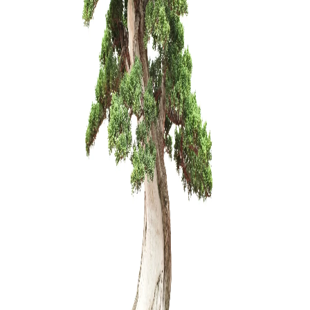
Zanthoxyl
250,00
€