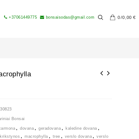
+37061449775
bonsaisodas@gmail.com
0
0,00
€
crophylla
230823
iniai Bonsai
carmona
,
dovana
,
geradovana
,
kaledine dovana
,
krikstynos
,
macrophylla
,
tree
,
verslo dovana
,
verslo