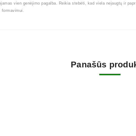
jamas vien genėjimo pagalba. Reikia stebėti, kad viela neįaugtų ir pap
 formavimui.
Panašūs produk