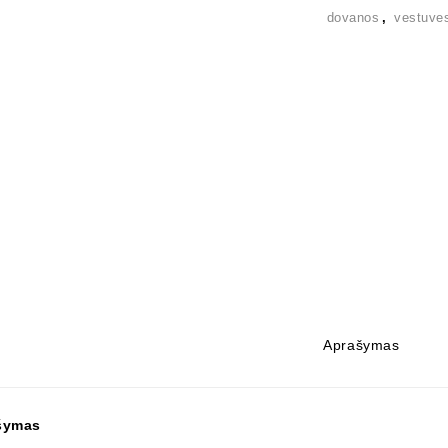
dovanos
,
vestuve
Aprašymas
šymas