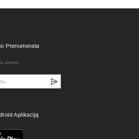
kio Prenumerata
s pirmieji
droid Aplikaciją