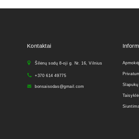
Kontaktai
Inform
Apmokė
Šilėnų sodų 8-oji g. Nr. 16, Vilnius
Privatum
+370 614 49775
Slapukų 
bonsaisodas@gmail.com
Taisyklė
Siuntim