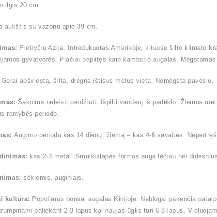
 ilgis 20 cm
o aukštis su vazonu apie 39 cm.
timas:
Pietryčių Azija. Introdukuotas Amerikoje, kituose šilto klimato k
jamos gyvatvorės. Plačiai paplitęs kaip kambario augalas. Mėgstamas 
:
Gerai apšviesta, šilta, drėgna ištisus metus vieta. Nemėgsta pavėsio.
ymas:
Šaknims neleisti perdžiūti. Išpilti vandenį iš padėklo. Žiemos me
us ramybės periodo.
mas:
Augimo periodu kas 14 dienų, žiemą – kas 4-6 savaitės. Nepertręšt
dinimas:
kas 2-3 metai. Smulkialapės formos auga lėčiau nei didesnius la
nimas:
sėklomis, auginiais.
i kultūra:
Populiarus bonsai augalas Kinijoje. Neblogai pakenčia patalp
 trumpinami paliekant 2-3 lapus kai naujas ūglis turi 6-8 lapus. Vieluoja