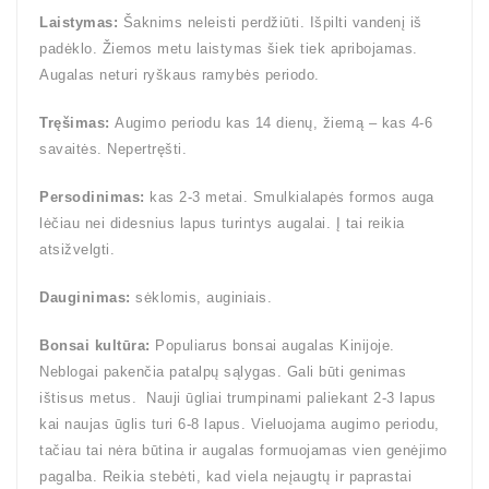
Laistymas:
Šaknims neleisti perdžiūti. Išpilti vandenį iš
padėklo. Žiemos metu laistymas šiek tiek apribojamas.
Augalas neturi ryškaus ramybės periodo.
Tręšimas:
Augimo periodu kas 14 dienų, žiemą – kas 4-6
savaitės. Nepertręšti.
Persodinimas:
kas 2-3 metai. Smulkialapės formos auga
lėčiau nei didesnius lapus turintys augalai. Į tai reikia
atsižvelgti.
Dauginimas:
sėklomis, auginiais.
Bonsai kultūra:
Populiarus bonsai augalas Kinijoje.
Neblogai pakenčia patalpų sąlygas. Gali būti genimas
ištisus metus. Nauji ūgliai trumpinami paliekant 2-3 lapus
kai naujas ūglis turi 6-8 lapus. Vieluojama augimo periodu,
tačiau tai nėra būtina ir augalas formuojamas vien genėjimo
pagalba. Reikia stebėti, kad viela neįaugtų ir paprastai