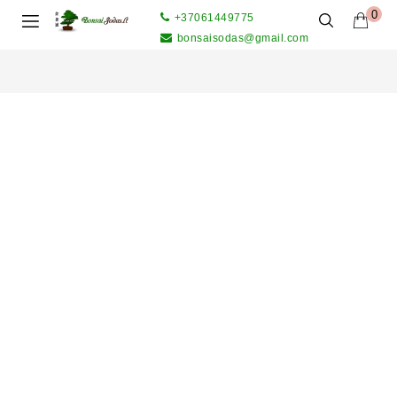
0
+37061449775
bonsaisodas@gmail.com