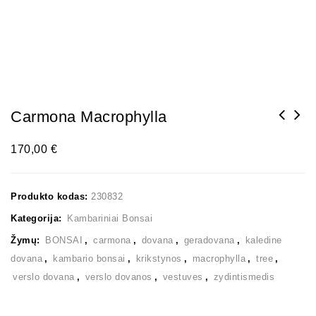
Carmona Macrophylla
170,00
€
Produkto kodas:
230832
Kategorija:
Kambariniai Bonsai
Žymų:
BONSAI
,
carmona
,
dovana
,
geradovana
,
kaledine
dovana
,
kambario bonsai
,
krikstynos
,
macrophylla
,
tree
,
verslo dovana
,
verslo dovanos
,
vestuves
,
zydintismedis