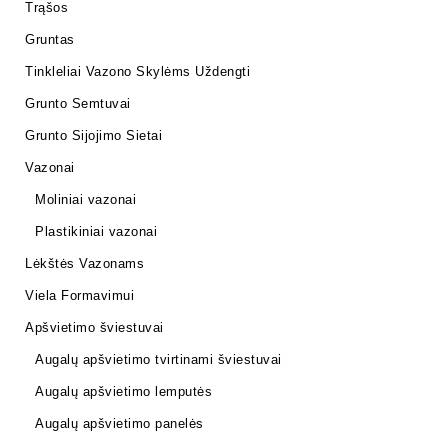
Trąšos
Gruntas
Tinkleliai Vazono Skylėms Uždengti
Grunto Semtuvai
Grunto Sijojimo Sietai
Vazonai
Moliniai vazonai
Plastikiniai vazonai
Lėkštės Vazonams
Viela Formavimui
Apšvietimo šviestuvai
Augalų apšvietimo tvirtinami šviestuvai
Augalų apšvietimo lemputės
Augalų apšvietimo panelės