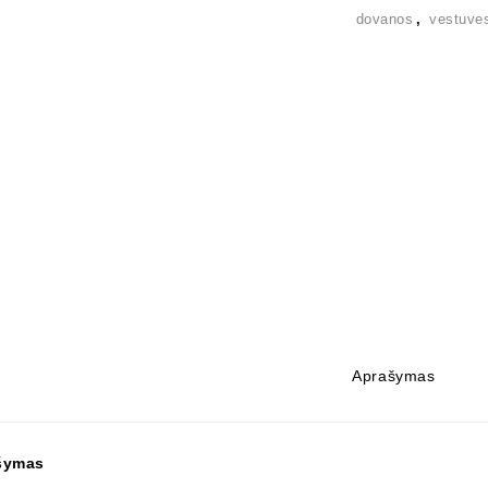
dovanos
,
vestuve
Aprašymas
šymas