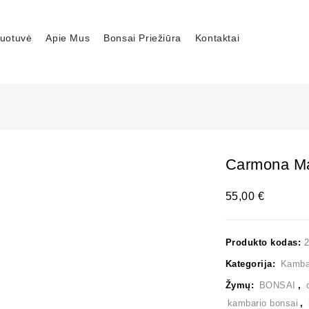
uotuvė
Apie Mus
Bonsai Priežiūra
Kontaktai
Carmona Ma
55,00
€
Produkto kodas:
Kategorija:
Kambar
Žymų:
BONSAI
,
kambario bonsai
,