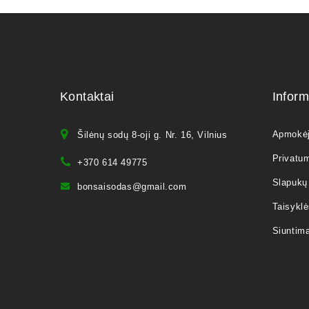
Kontaktai
Inform
Apmokė
Šilėnų sodų 8-oji g. Nr. 16, Vilnius
Privatum
+370 614 49775
Slapukų 
bonsaisodas@gmail.com
Taisyklė
Siuntim