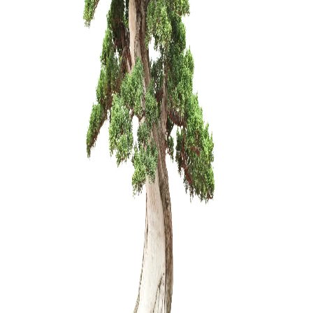
Pincetas/g
mm
20,00
€