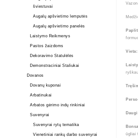
Vazono
šviestuvai
Augalų apšvietimo lemputės
Medži
Augalų apšvietimo panelės
Papli
Laistymo Reikmenys
formuo
Pastos žaizdoms
Vieta
Dekoravimo Statulėlės
Laist
Demonstraciniai Staliukai
ryška
Dovanos
Dovanų kuponai
Tręši
Arbatinukai
Perso
Arbatos gėrimo indų rinkiniai
Daugi
Suvenyrai
Suvenyrai rytų tematika
Bonsa
ūgliai
Vienetiniai rankų darbo suvenyrai