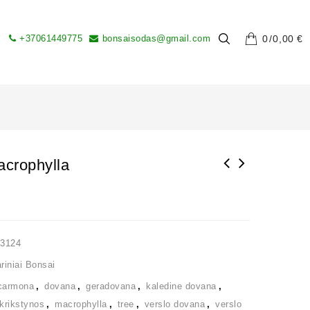
+37061449775
bonsaisodas@gmail.com
0
0,00
€
crophylla
23124
iniai Bonsai
carmona
,
dovana
,
geradovana
,
kaledine dovana
,
krikstynos
,
macrophylla
,
tree
,
verslo dovana
,
verslo