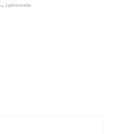
s
,
zydintismedis