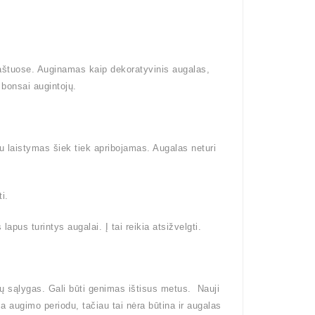
raštuose. Auginamas kaip dekoratyvinis augalas,
bonsai augintojų.
tu laistymas šiek tiek apribojamas. Augalas neturi
i.
pus turintys augalai. Į tai reikia atsižvelgti.
ų sąlygas. Gali būti genimas ištisus metus. Nauji
ma augimo periodu, tačiau tai nėra būtina ir augalas