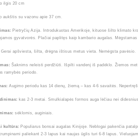
 ilgis 20 cm
o aukštis su vazonu apie 37 cm.
timas:
Pietryčių Azija. Introdukuotas Amerikoje, kituose šilto klimato k
jamos gyvatvorės. Plačiai paplitęs kaip kambario augalas. Mėgstamas 
:
Gerai apšviesta, šilta, drėgna ištisus metus vieta. Nemėgsta pavėsio.
ymas:
Šaknims neleisti perdžiūti. Išpilti vandenį iš padėklo. Žiemos me
us ramybės periodo.
mas:
Augimo periodu kas 14 dienų, žiemą – kas 4-6 savaitės. Nepertręšt
dinimas:
kas 2-3 metai. Smulkialapės formos auga lėčiau nei didesnius la
nimas:
sėklomis, auginiais.
i kultūra:
Populiarus bonsai augalas Kinijoje. Neblogai pakenčia patalp
 trumpinami paliekant 2-3 lapus kai naujas ūglis turi 6-8 lapus. Vieluoja