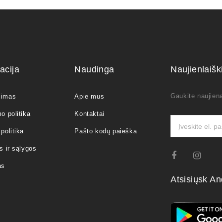
acija
Naudinga
Naujienlaiš
Gaukite naujiena
jimas
Apie mus
o politika
Kontaktai
politika
Pašto kodų paieška
s ir sąlygos
as
Atsisiųsk An