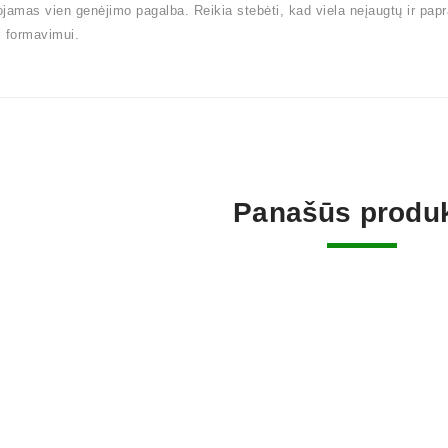
jamas vien genėjimo pagalba. Reikia stebėti, kad viela neįaugtų ir pap
 formavimui.
Panašūs produk