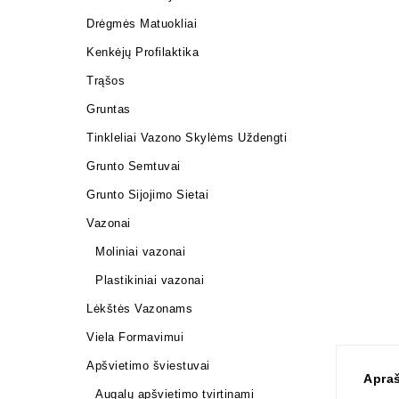
Drėgmės Matuokliai
Kenkėjų Profilaktika
Trąšos
Gruntas
Tinkleliai Vazono Skylėms Uždengti
Grunto Semtuvai
Grunto Sijojimo Sietai
Vazonai
Moliniai vazonai
Plastikiniai vazonai
Lėkštės Vazonams
Viela Formavimui
Apšvietimo šviestuvai
Apra
Augalų apšvietimo tvirtinami