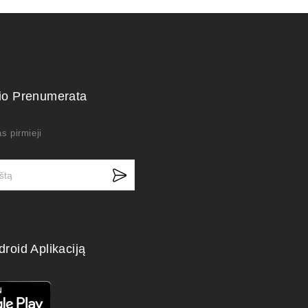
kio Prenumerata
s pirmieji
droid Aplikaciją