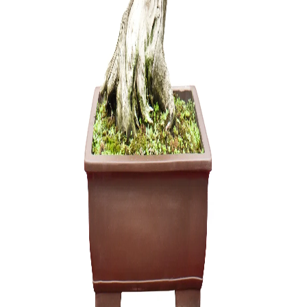
Ulmus parv
150,00
€