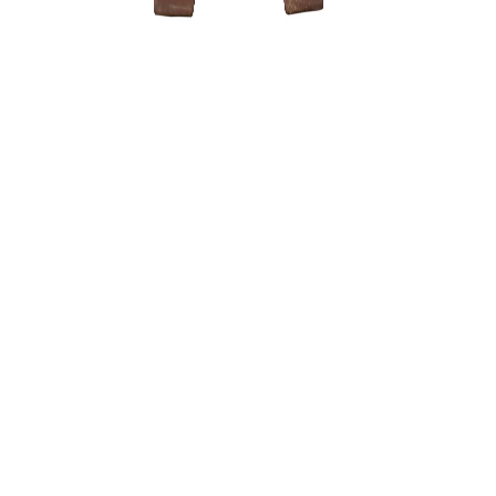
Tinklelis 
uždengti. 
1,50
€