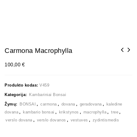
Carmona Macrophylla
100,00
€
Produkto kodas:
V459
Kategorija:
Kambariniai Bonsai
Žymų:
BONSAI
,
carmona
,
dovana
,
geradovana
,
kaledine
dovana
,
kambario bonsai
,
krikstynos
,
macrophylla
,
tree
,
verslo dovana
,
verslo dovanos
,
vestuves
,
zydintismedis