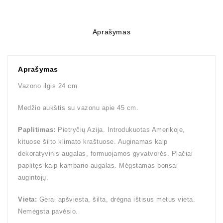
Aprašymas
Aprašymas
Vazono ilgis 24 cm
Medžio aukštis su vazonu apie 45 cm.
Paplitimas:
Pietryčių Azija. Introdukuotas Amerikoje,
kituose šilto klimato kraštuose. Auginamas kaip
dekoratyvinis augalas, formuojamos gyvatvorės. Plačiai
paplitęs kaip kambario augalas. Mėgstamas bonsai
augintojų.
Vieta:
Gerai apšviesta, šilta, drėgna ištisus metus vieta.
Nemėgsta pavėsio.