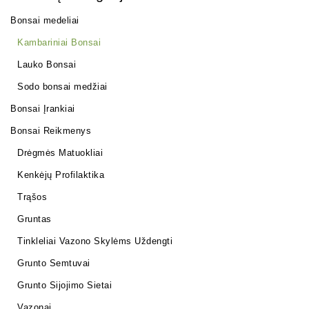
Bonsai medeliai
Kambariniai Bonsai
Lauko Bonsai
Sodo bonsai medžiai
Bonsai Įrankiai
Bonsai Reikmenys
Drėgmės Matuokliai
Kenkėjų Profilaktika
Trąšos
Gruntas
Tinkleliai Vazono Skylėms Uždengti
Grunto Semtuvai
Grunto Sijojimo Sietai
Vazonai