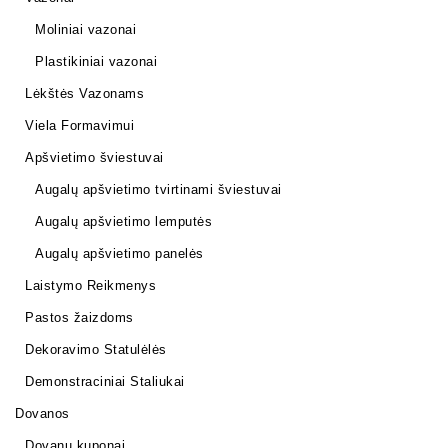
Moliniai vazonai
Plastikiniai vazonai
Lėkštės Vazonams
Viela Formavimui
Apšvietimo šviestuvai
Augalų apšvietimo tvirtinami šviestuvai
Augalų apšvietimo lemputės
Augalų apšvietimo panelės
Laistymo Reikmenys
Pastos žaizdoms
Dekoravimo Statulėlės
Demonstraciniai Staliukai
Dovanos
Dovanų kuponai