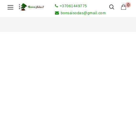
0
+37061449775
bonsaisodas@gmail.com