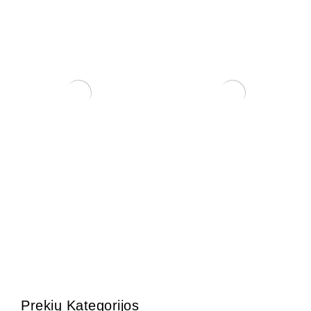
Ficus Retusa
Grunto semtuvas 3 dalių .
130,00
€
35,00
€
Prekių Kategorijos