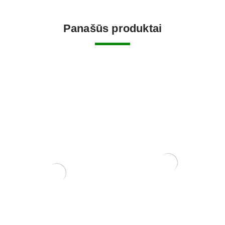
Panašūs produktai
Mentelė/grėbliukas, 200
mm
10,00
€
Ulmus parvifolia
150,00
€