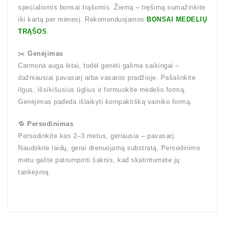
specialiomis bonsai trąšomis. Žiemą – tręšimą sumažinkite
iki kartą per mėnesį. Rekomenduojamos
BONSAI MEDELIŲ
TRĄŠOS
.
✂️
Genėjimas
Carmona auga lėtai, todėl genėti galima saikingai –
dažniausiai pavasarį arba vasaros pradžioje. Pašalinkite
ilgus, išsikišusius ūglius ir formuokite medelio formą.
Genėjimas padeda išlaikyti kompaktišką vainiko formą.
🔁
Persodinimas
Persodinkite kas 2–3 metus, geriausia – pavasarį.
Naudokite laidų, gerai drenuojamą substratą. Persodinimo
metu galite patrumpinti šaknis, kad skatintumėte jų
tankėjimą.