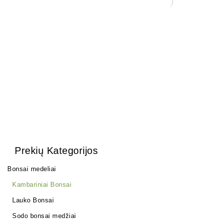
Tinklelis vazono skylėms
uždengti
0,15
€
Grunto semtuvas 3 dalių .
35,00
€
Prekių Kategorijos
Bonsai medeliai
Kambariniai Bonsai
Lauko Bonsai
Sodo bonsai medžiai