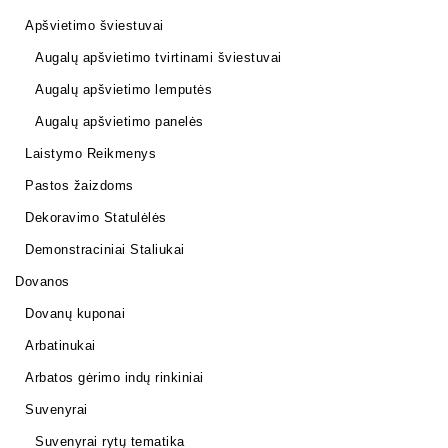
Apšvietimo šviestuvai
Augalų apšvietimo tvirtinami šviestuvai
Augalų apšvietimo lemputės
Augalų apšvietimo panelės
Laistymo Reikmenys
Pastos žaizdoms
Dekoravimo Statulėlės
Demonstraciniai Staliukai
Dovanos
Dovanų kuponai
Arbatinukai
Arbatos gėrimo indų rinkiniai
Suvenyrai
Suvenyrai rytų tematika