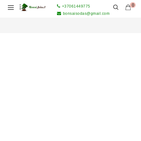
0
+37061449775
bonsaisodas@gmail.com