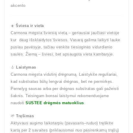
akcento
☀️
Šviesa ir vieta
Carmona mėgsta šviesią vietą – geriausiai jaučiasi vietoje
kur daug išsklaidytos šviesos. Vasarą galima laikyti lauke
pusiau pavėsyje, tačiau venkite tiesioginės vidurdienio
saulės. Žiemą – šviesi, bet apsaugota vieta kambaryje.
💧
Laistymas
Carmona mėgsta vidutinį drėgnumą. Laistykite reguliariai,
kad substratas būtų lengvai drėgnas, bet ne permirkęs.
Pernelyg sausas arba per drėgnas substratas gali pažeisti
šaknis. Teisingam bonsai laistymui rekomenduojame
naudoti
SUSTEE drėgmės matuoklius
.
🌱
Tręšimas
Aktyvaus augimo laikotarpiu (pavasaris–ruduo) tręškite
kartą per 2 savaites (priklausomai nuo pasirenkamų trąšų)