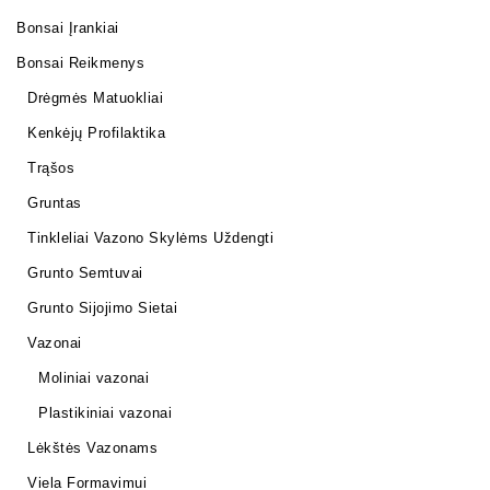
Bonsai Įrankiai
Bonsai Reikmenys
Drėgmės Matuokliai
Kenkėjų Profilaktika
Trąšos
Gruntas
Tinkleliai Vazono Skylėms Uždengti
Grunto Semtuvai
Grunto Sijojimo Sietai
Vazonai
Moliniai vazonai
Plastikiniai vazonai
Lėkštės Vazonams
Viela Formavimui