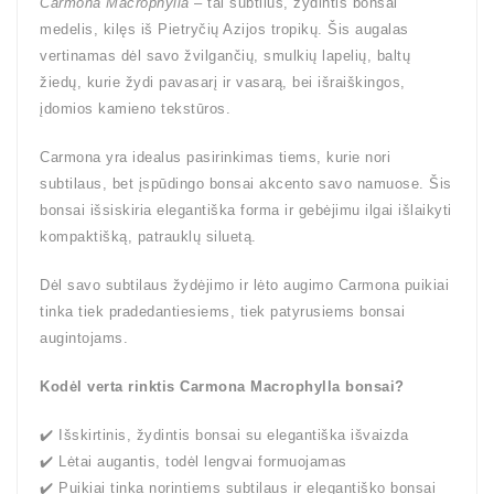
Carmona Macrophylla
– tai subtilus, žydintis bonsai
medelis, kilęs iš Pietryčių Azijos tropikų. Šis augalas
vertinamas dėl savo žvilgančių, smulkių lapelių, baltų
žiedų, kurie žydi pavasarį ir vasarą, bei išraiškingos,
įdomios kamieno tekstūros.
Carmona yra idealus pasirinkimas tiems, kurie nori
subtilaus, bet įspūdingo bonsai akcento savo namuose. Šis
bonsai išsiskiria elegantiška forma ir gebėjimu ilgai išlaikyti
kompaktišką, patrauklų siluetą.
Dėl savo subtilaus žydėjimo ir lėto augimo Carmona puikiai
tinka tiek pradedantiesiems, tiek patyrusiems bonsai
augintojams.
Kodėl verta rinktis Carmona Macrophylla bonsai?
✔️ Išskirtinis, žydintis bonsai su elegantiška išvaizda
✔️ Lėtai augantis, todėl lengvai formuojamas
✔️ Puikiai tinka norintiems subtilaus ir elegantiško bonsai