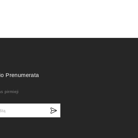
kio Prenumerata
s pirmieji