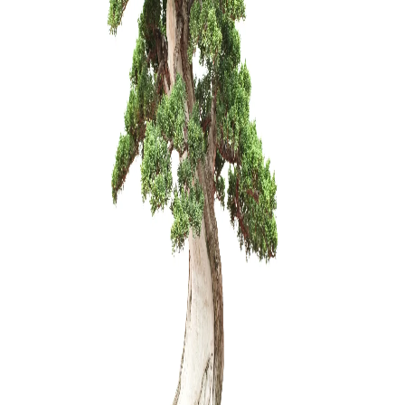
Grunto sem
3 dalių .
22,00
€