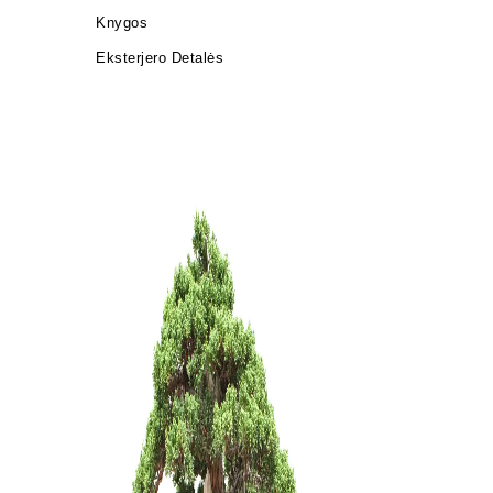
Knygos
Eksterjero Detalės
Trąšos bo
12,00
€