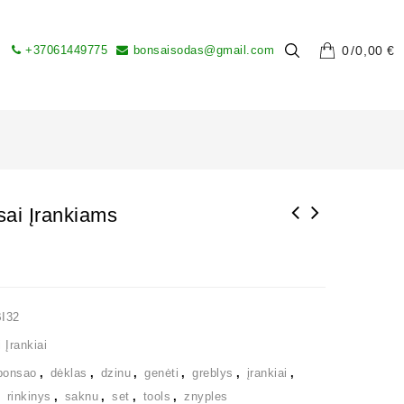
+37061449775
bonsaisodas@gmail.com
0
0,00
€
ai Įrankiams
I32
 Įrankiai
bonsao
,
dėklas
,
dzinu
,
genėti
,
greblys
,
įrankiai
,
,
rinkinys
,
saknu
,
set
,
tools
,
znyples