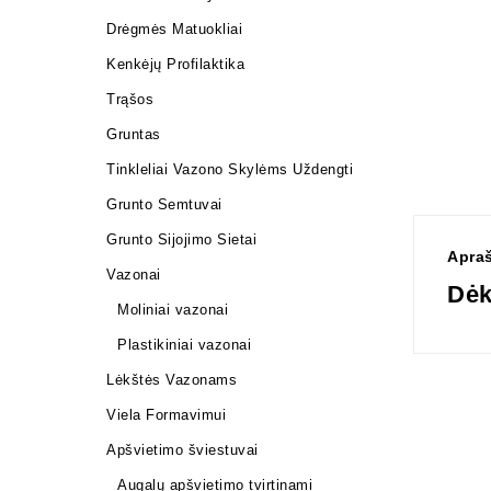
Drėgmės Matuokliai
Kenkėjų Profilaktika
Trąšos
Gruntas
Tinkleliai Vazono Skylėms Uždengti
Grunto Semtuvai
Grunto Sijojimo Sietai
Apra
Vazonai
Dėk
Moliniai vazonai
Plastikiniai vazonai
Lėkštės Vazonams
Viela Formavimui
Apšvietimo šviestuvai
Augalų apšvietimo tvirtinami