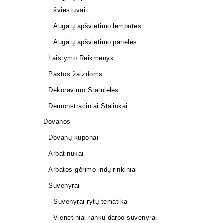
šviestuvai
Augalų apšvietimo lemputės
Augalų apšvietimo panelės
Laistymo Reikmenys
Pastos žaizdoms
Dekoravimo Statulėlės
Demonstraciniai Staliukai
Dovanos
Dovanų kuponai
Arbatinukai
Arbatos gėrimo indų rinkiniai
Šakų form
Suvenyrai
22,00
€
Suvenyrai rytų tematika
Vienetiniai rankų darbo suvenyrai