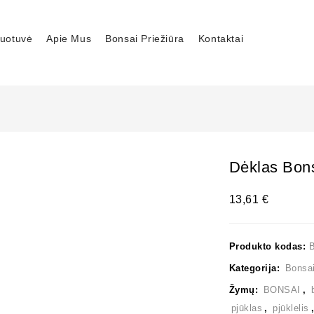
uotuvė
Apie Mus
Bonsai Priežiūra
Kontaktai
Dėklas Bons
13,61
€
Produkto kodas:
B
Kategorija:
Bonsai
Žymų:
BONSAI
,
pjūklas
,
pjūklelis