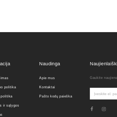
acija
Naudinga
Naujienlaiš
Gaukite naujiena
jimas
Apie mus
o politika
Kontaktai
politika
Pašto kodų paieška
s ir sąlygos
as