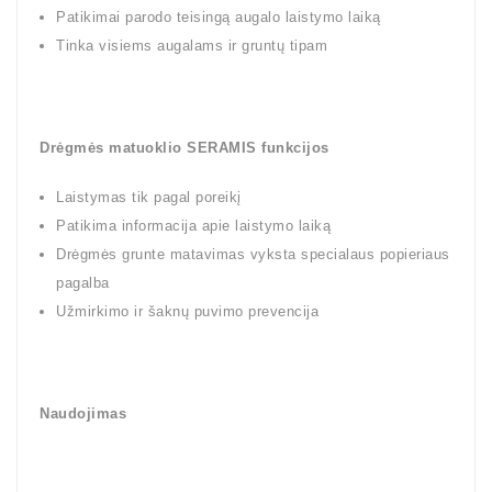
Patikimai parodo teisingą augalo laistymo laiką
Tinka visiems augalams ir gruntų tipam
Drėgmės matuoklio SERAMIS funkcijos
Laistymas tik pagal poreikį
Patikima informacija apie laistymo laiką
Drėgmės grunte matavimas vyksta specialaus popieriaus
pagalba
Užmirkimo ir šaknų puvimo prevencija
Naudojimas