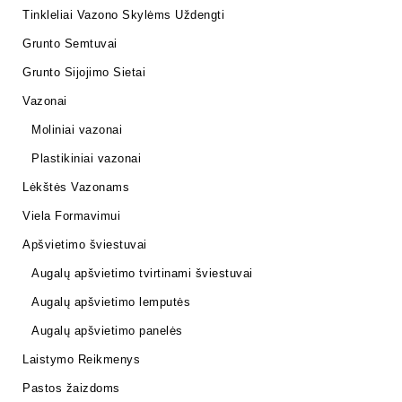
Tinkleliai Vazono Skylėms Uždengti
Grunto Semtuvai
Grunto Sijojimo Sietai
Vazonai
Moliniai vazonai
Plastikiniai vazonai
Lėkštės Vazonams
Viela Formavimui
Apšvietimo šviestuvai
Augalų apšvietimo tvirtinami šviestuvai
Augalų apšvietimo lemputės
Augalų apšvietimo panelės
Laistymo Reikmenys
Pastos žaizdoms