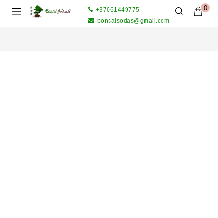
0
+37061449775
bonsaisodas@gmail.com