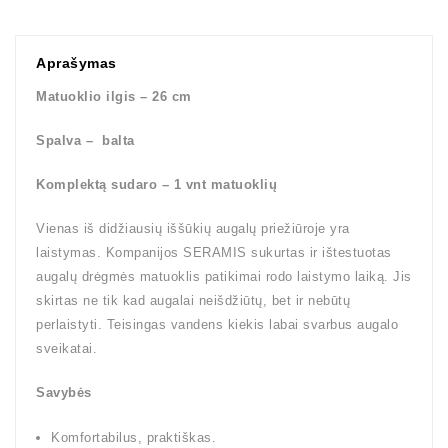
Aprašymas
Matuoklio ilgis – 26 cm
Spalva – balta
Komplektą sudaro – 1 vnt matuoklių
Vienas iš didžiausių iššūkių augalų priežiūroje yra
laistymas. Kompanijos SERAMIS sukurtas ir ištestuotas
augalų drėgmės matuoklis patikimai rodo laistymo laiką. Jis
skirtas ne tik kad augalai neišdžiūtų, bet ir nebūtų
perlaistyti. Teisingas vandens kiekis labai svarbus augalo
sveikatai.
Savybės
Komfortabilus, praktiškas.