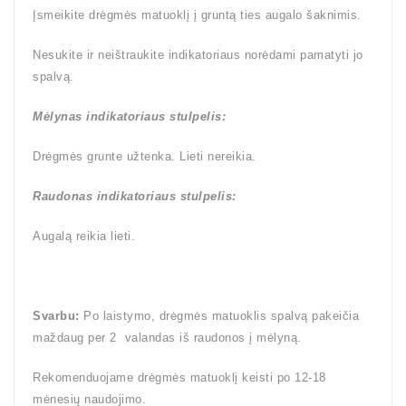
Įsmeikite drėgmės matuoklį į gruntą ties augalo šaknimis.
Nesukite ir neištraukite indikatoriaus norėdami pamatyti jo
spalvą.
Mėlynas
indikatoriaus stulpelis:
Drėgmės grunte užtenka. Lieti nereikia.
Raudonas
indikatoriaus stulpelis:
Augalą reikia lieti.
Svarbu:
Po laistymo, drėgmės matuoklis spalvą pakeičia
maždaug per 2 valandas iš raudonos į mėlyną.
Rekomenduojame drėgmės matuoklį keisti po 12-18
mėnesių naudojimo.