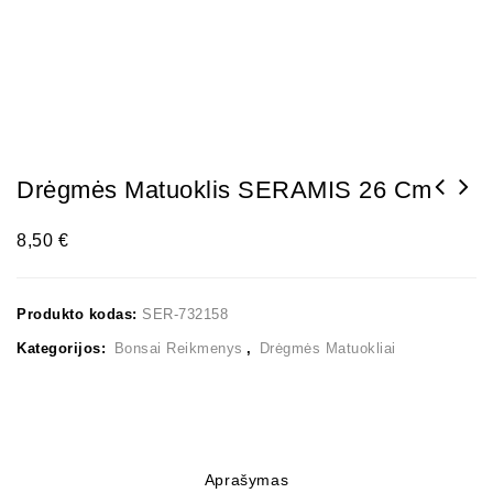
Drėgmės Matuoklis SERAMIS 26 Cm
8,50
€
Produkto kodas:
SER-732158
Kategorijos:
Bonsai Reikmenys
,
Drėgmės Matuokliai
Aprašymas