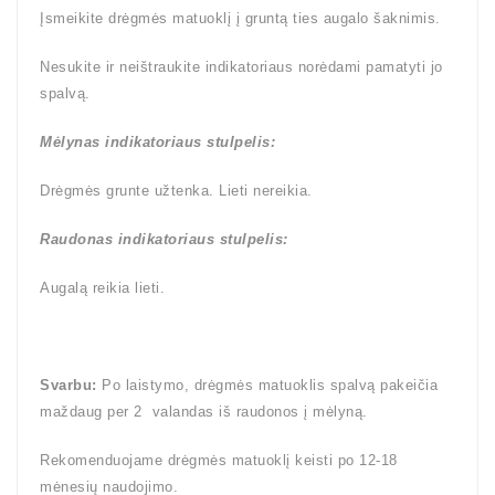
Įsmeikite drėgmės matuoklį į gruntą ties augalo šaknimis.
Nesukite ir neištraukite indikatoriaus norėdami pamatyti jo
spalvą.
Mėlynas
indikatoriaus stulpelis:
Drėgmės grunte užtenka. Lieti nereikia.
Raudonas
indikatoriaus stulpelis:
Augalą reikia lieti.
Svarbu:
Po laistymo, drėgmės matuoklis spalvą pakeičia
maždaug per 2 valandas iš raudonos į mėlyną.
Rekomenduojame drėgmės matuoklį keisti po 12-18
mėnesių naudojimo.