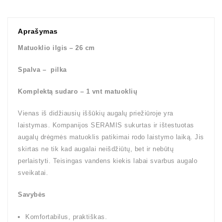
Aprašymas
Matuoklio ilgis – 26 cm
Spalva – pilka
Komplektą sudaro – 1 vnt matuoklių
Vienas iš didžiausių iššūkių augalų priežiūroje yra
laistymas. Kompanijos SERAMIS sukurtas ir ištestuotas
augalų drėgmės matuoklis patikimai rodo laistymo laiką. Jis
skirtas ne tik kad augalai neišdžiūtų, bet ir nebūtų
perlaistyti. Teisingas vandens kiekis labai svarbus augalo
sveikatai.
Savybės
Komfortabilus, praktiškas.