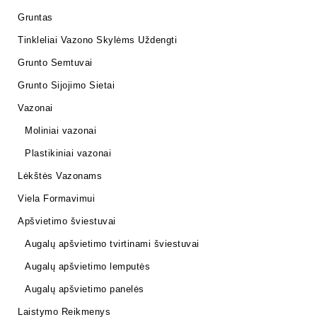
Gruntas
Tinkleliai Vazono Skylėms Uždengti
Grunto Semtuvai
Grunto Sijojimo Sietai
Vazonai
Moliniai vazonai
Plastikiniai vazonai
Lėkštės Vazonams
Viela Formavimui
Apšvietimo šviestuvai
Augalų apšvietimo tvirtinami šviestuvai
Augalų apšvietimo lemputės
Augalų apšvietimo panelės
Laistymo Reikmenys