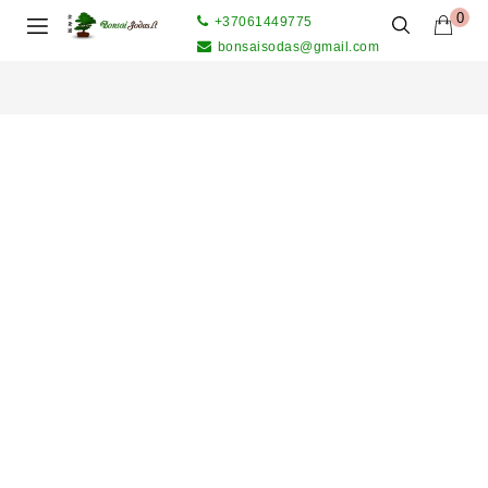
0
+37061449775
bonsaisodas@gmail.com