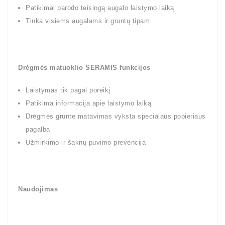
Patikimai parodo teisingą augalo laistymo laiką
Tinka visiems augalams ir gruntų tipam
Drėgmės matuoklio SERAMIS funkcijos
Laistymas tik pagal poreikį
Patikima informacija apie laistymo laiką
Drėgmės grunte matavimas vyksta specialaus popieriaus
pagalba
Užmirkimo ir šaknų puvimo prevencija
Naudojimas