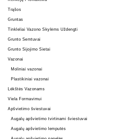
Trąšos
Gruntas
Tinkleliai Vazono Skylėms Uždengti
Grunto Semtuvai
Grunto Sijojimo Sietai
Vazonai
Moliniai vazonai
Plastikiniai vazonai
Lėkštės Vazonams
Viela Formavimui
Apšvietimo šviestuvai
Augalų apšvietimo tvirtinami šviestuvai
Augalų apšvietimo lemputės
Augalų apšvietimo panelės