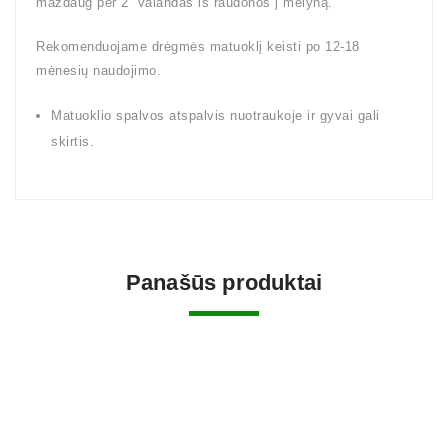
maždaug per 2 valandas iš raudonos į mėlyną.
Rekomenduojame drėgmės matuoklį keisti po 12-18
mėnesių naudojimo.
Matuoklio spalvos atspalvis nuotraukoje ir gyvai gali
skirtis.
Panašūs produktai