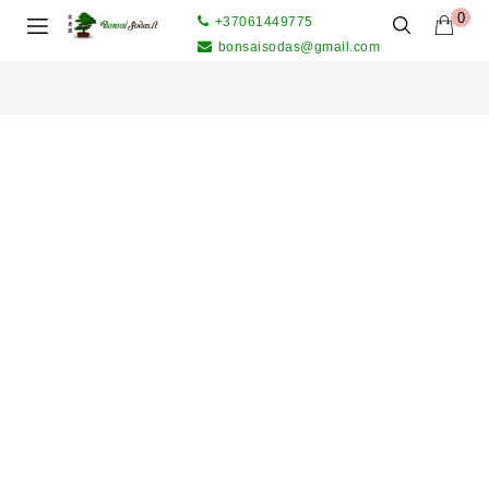
0
+37061449775
bonsaisodas@gmail.com