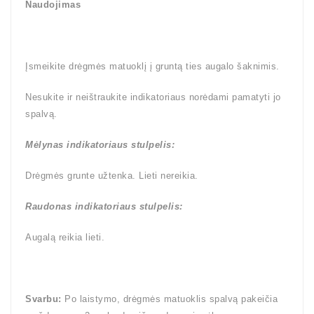
Naudojimas
Įsmeikite drėgmės matuoklį į gruntą ties augalo šaknimis.
Nesukite ir neištraukite indikatoriaus norėdami pamatyti jo
spalvą.
Mėlynas
indikatoriaus stulpelis:
Drėgmės grunte užtenka. Lieti nereikia.
Raudonas
indikatoriaus stulpelis:
Augalą reikia lieti.
Svarbu:
Po laistymo, drėgmės matuoklis spalvą pakeičia