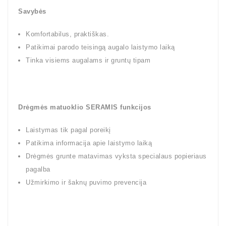
Savybės
Komfortabilus, praktiškas.
Patikimai parodo teisingą augalo laistymo laiką
Tinka visiems augalams ir gruntų tipam
Drėgmės matuoklio SERAMIS funkcijos
Laistymas tik pagal poreikį
Patikima informacija apie laistymo laiką
Drėgmės grunte matavimas vyksta specialaus popieriaus
pagalba
Užmirkimo ir šaknų puvimo prevencija