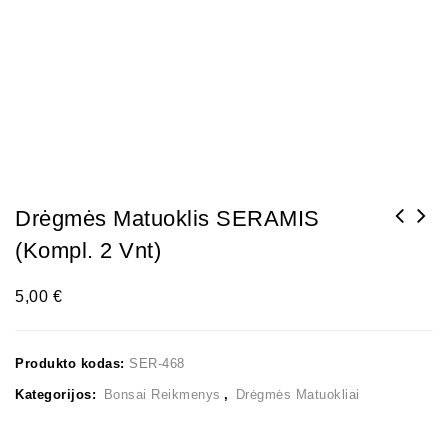
Drėgmės Matuoklis SERAMIS
(kompl. 2 Vnt)
5,00
€
Produkto kodas:
SER-468
Kategorijos:
Bonsai Reikmenys
,
Drėgmės Matuokliai