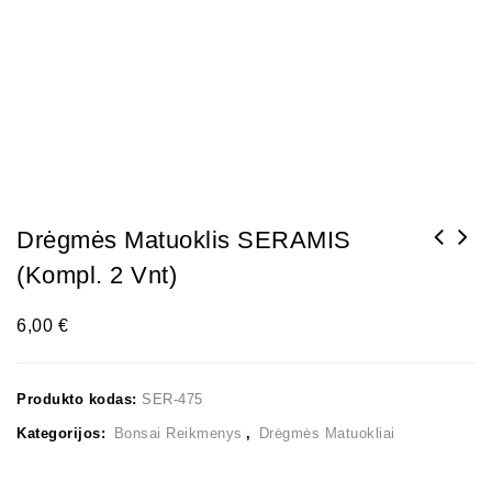
Drėgmės Matuoklis SERAMIS
(kompl. 2 Vnt)
6,00
€
Produkto kodas:
SER-475
Kategorijos:
Bonsai Reikmenys
,
Drėgmės Matuokliai