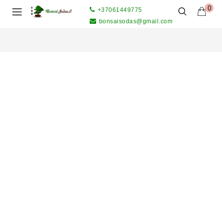
0
+37061449775
bonsaisodas@gmail.com