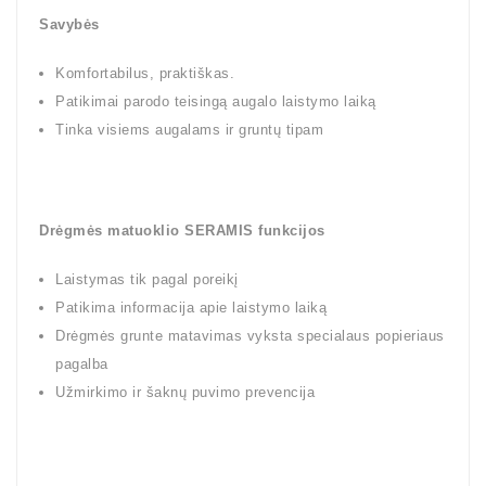
Savybės
Komfortabilus, praktiškas.
Patikimai parodo teisingą augalo laistymo laiką
Tinka visiems augalams ir gruntų tipam
Drėgmės matuoklio SERAMIS funkcijos
Laistymas tik pagal poreikį
Patikima informacija apie laistymo laiką
Drėgmės grunte matavimas vyksta specialaus popieriaus
pagalba
Užmirkimo ir šaknų puvimo prevencija