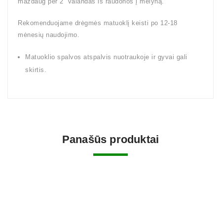
maždaug per 2 valandas iš raudonos į mėlyną.
Rekomenduojame drėgmės matuoklį keisti po 12-18
mėnesių naudojimo.
Matuoklio spalvos atspalvis nuotraukoje ir gyvai gali
skirtis.
Panašūs produktai