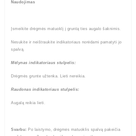
Naudojimas
Įsmeikite drėgmės matuoklį į gruntą ties augalo šaknimis.
Nesukite ir neištraukite indikatoriaus norėdami pamatyti jo
spalvą.
Mėlynas
indikatoriaus stulpelis:
Drėgmės grunte užtenka. Lieti nereikia.
Raudonas
indikatoriaus stulpelis:
Augalą reikia lieti.
Svarbu:
Po laistymo, drėgmės matuoklis spalvą pakeičia