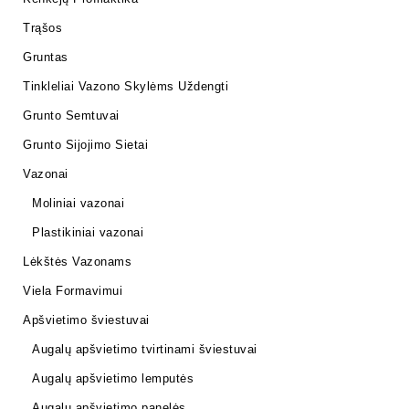
Trąšos
Gruntas
Tinkleliai Vazono Skylėms Uždengti
Grunto Semtuvai
Grunto Sijojimo Sietai
Vazonai
Moliniai vazonai
Plastikiniai vazonai
Lėkštės Vazonams
Viela Formavimui
Apšvietimo šviestuvai
Augalų apšvietimo tvirtinami šviestuvai
Augalų apšvietimo lemputės
Augalų apšvietimo panelės