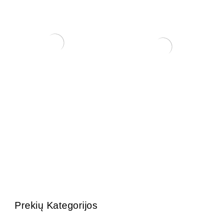
Pasta Žaizdoms
ŽALIASIS skystas kalio
(Universali)
muilas (1 kg)
28,00
€
6,00
€
Prekių Kategorijos