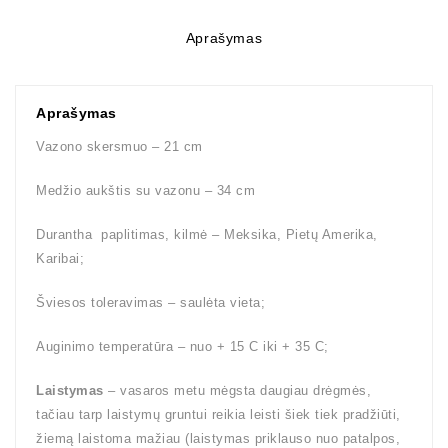
Aprašymas
Aprašymas
Vazono skersmuo – 21 cm
Medžio aukštis su vazonu – 34 cm
Durantha paplitimas, kilmė – Meksika, Pietų Amerika,
Karibai;
Šviesos toleravimas – saulėta vieta;
Auginimo temperatūra – nuo + 15 C iki + 35 C;
Laistymas
– vasaros metu mėgsta daugiau drėgmės,
tačiau tarp laistymų gruntui reikia leisti šiek tiek pradžiūti,
žiemą laistoma mažiau (laistymas priklauso nuo patalpos,