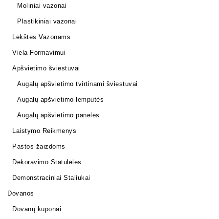
Moliniai vazonai
Plastikiniai vazonai
Lėkštės Vazonams
Viela Formavimui
Apšvietimo šviestuvai
Augalų apšvietimo tvirtinami šviestuvai
Augalų apšvietimo lemputės
Augalų apšvietimo panelės
Laistymo Reikmenys
Pastos žaizdoms
Dekoravimo Statulėlės
Demonstraciniai Staliukai
Dovanos
Dovanų kuponai