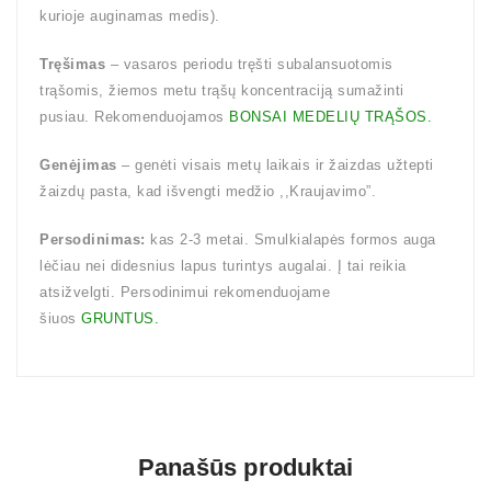
kurioje auginamas medis).
Tręšimas
– vasaros periodu tręšti subalansuotomis
trąšomis, žiemos metu trąšų koncentraciją sumažinti
pusiau. Rekomenduojamos
BONSAI MEDELIŲ TRĄŠOS.
Genėjimas
– genėti visais metų laikais ir žaizdas užtepti
žaizdų pasta, kad išvengti medžio ,,Kraujavimo”.
Persodinimas:
kas 2-3 metai. Smulkialapės formos auga
lėčiau nei didesnius lapus turintys augalai. Į tai reikia
atsižvelgti. Persodinimui rekomenduojame
šiuos
GRUNTUS.
Panašūs produktai