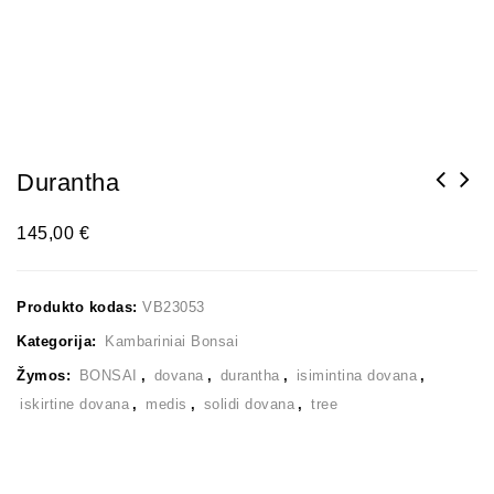
Durantha
145,00
€
Produkto kodas:
VB23053
Kategorija:
Kambariniai Bonsai
Žymos:
BONSAI
,
dovana
,
durantha
,
isimintina dovana
,
iskirtine dovana
,
medis
,
solidi dovana
,
tree