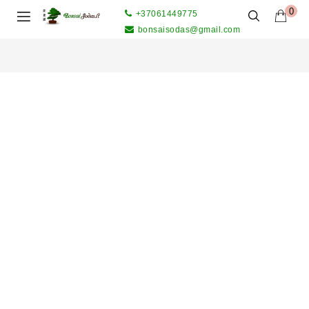
0
+37061449775
bonsaisodas@gmail.com