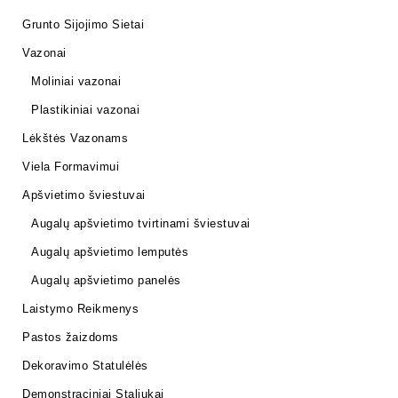
Grunto Sijojimo Sietai
Vazonai
Moliniai vazonai
Plastikiniai vazonai
Lėkštės Vazonams
Viela Formavimui
Apšvietimo šviestuvai
Augalų apšvietimo tvirtinami šviestuvai
Augalų apšvietimo lemputės
Augalų apšvietimo panelės
Laistymo Reikmenys
Pastos žaizdoms
Dekoravimo Statulėlės
Demonstraciniai Staliukai