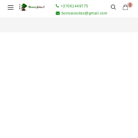
0
+37061449775
bonsaisodas@gmail.com