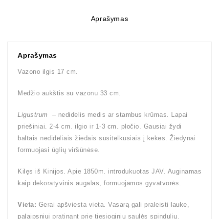
Aprašymas
Aprašymas
Vazono ilgis 17 cm.
Medžio aukštis su vazonu 33 cm.
Ligustrum
– nedidelis medis ar stambus krūmas. Lapai
priešiniai. 2-4 cm. ilgio ir 1-3 cm. pločio. Gausiai žydi
baltais nedideliais žiedais susitelkusiais į kekes. Žiedynai
formuojasi ūglių viršūnėse.
Kilęs iš Kinijos. Apie 1850m. introdukuotas JAV. Auginamas
kaip dekoratyvinis augalas, formuojamos gyvatvorės.
Vieta:
Gerai apšviesta vieta. Vasarą gali praleisti lauke,
palaipsniui pratinant prie tiesioginių saulės spindulių.