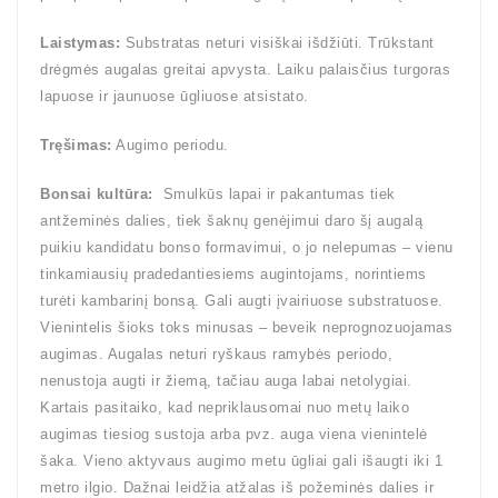
Laistymas:
Substratas neturi visiškai išdžiūti. Trūkstant
drėgmės augalas greitai apvysta. Laiku palaisčius turgoras
lapuose ir jaunuose ūgliuose atsistato.
Tręšimas:
Augimo periodu.
Bonsai kultūra:
Smulkūs lapai ir pakantumas tiek
antžeminės dalies, tiek šaknų genėjimui daro šį augalą
puikiu kandidatu bonso formavimui, o jo nelepumas – vienu
tinkamiausių pradedantiesiems augintojams, norintiems
turėti kambarinį bonsą. Gali augti įvairiuose substratuose.
Vienintelis šioks toks minusas – beveik neprognozuojamas
augimas. Augalas neturi ryškaus ramybės periodo,
nenustoja augti ir žiemą, tačiau auga labai netolygiai.
Kartais pasitaiko, kad nepriklausomai nuo metų laiko
augimas tiesiog sustoja arba pvz. auga viena vienintelė
šaka. Vieno aktyvaus augimo metu ūgliai gali išaugti iki 1
metro ilgio. Dažnai leidžia atžalas iš požeminės dalies ir