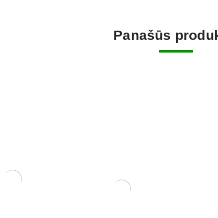
Panašūs produk
ifolia
Zanthoxyl