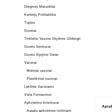
Drėgmės Matuokliai
Kenkėjų Profilaktika
Trąšos
Gruntas
Tinkleliai Vazono Skylėms Uždengti
Grunto Semtuvai
Grunto Sijojimo Sietai
Vazonai
Moliniai vazonai
Plastikiniai vazonai
Lėkštės Vazonams
Viela Formavimui
Apšvietimo šviestuvai
Apra
Augalų apšvietimo tvirtinami