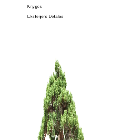
Knygos
Eksterjero Detalės
Ulmus parv