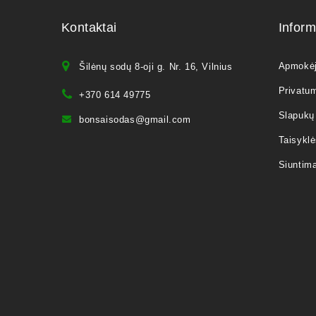
Kontaktai
Inform
Apmokė
Šilėnų sodų 8-oji g. Nr. 16, Vilnius
Privatum
+370 614 49775
Slapukų 
bonsaisodas@gmail.com
Taisyklė
Siuntim