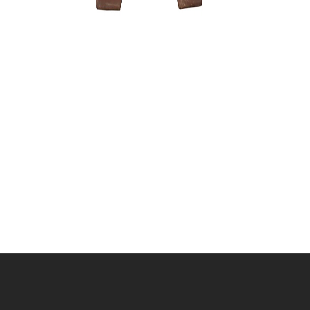
Mentelė/g
mm
10,00
€