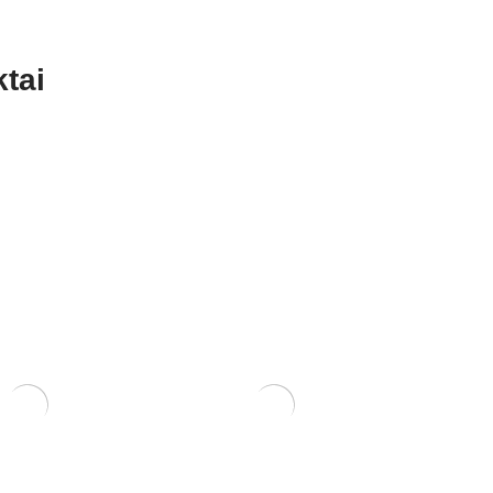
tai
um Piperitium
Trąšos Nutribonsai +eco