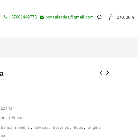
+37061449775
bonsaisodas@gmail.com
0
0,00
€
sa
V21743
iniai Bonsai
,
bonsai medelis
,
dovana
,
dovanos
,
ficus
,
originali
ree