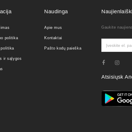
acija
Naudinga
Naujienlaiš
Gaukite naujiena
jimas
Apie mus
o politika
Kontaktai
politika
Pašto kodų paieška
s ir sąlygos
as
Atsisiųsk An