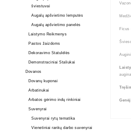
Vazono
šviestuvai
Augalų apšvietimo lemputės
Medži
Augalų apšvietimo panelės
Ficus 
Laistymo Reikmenys
Švieso
Pastos žaizdoms
Dekoravimo Statulėlės
Augini
Demonstraciniai Staliukai
Laist
Dovanos
augin
Dovanų kuponai
Tręši
Arbatinukai
Arbatos gėrimo indų rinkiniai
Genėj
Suvenyrai
Suvenyrai rytų tematika
Vienetiniai rankų darbo suvenyrai