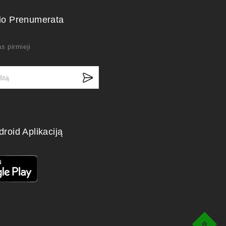
kio Prenumerata
s pirmieji
droid Aplikaciją
Top