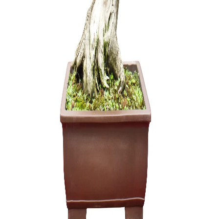
Arabica – 
150,00
€