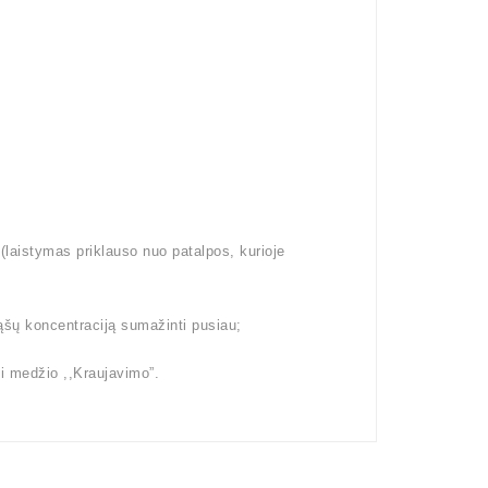
aistymas priklauso nuo patalpos, kurioje
ąšų koncentraciją sumažinti pusiau;
i medžio ,,Kraujavimo”.