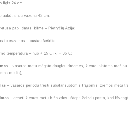
 ilgis 24 cm.
o aukštis su vazonu 43 cm.
retusa papilitimas, kilmė – Pietryčių Azija;
s toleravimas – pusiau šešėlis;
mo temperatūra – nuo + 15 C iki + 35 C;
ymas
– vasaros metu mėgsta daugiau drėgmės, žiemą laistoma mažiau (l
amas medis);
mas
– vasaros periodu tręšti subalansuotomis trąšomis, žiemos metu tr
imas
– genėti žiemos metu ir žaizdas uštepti žaizdų pasta, kad išvengt