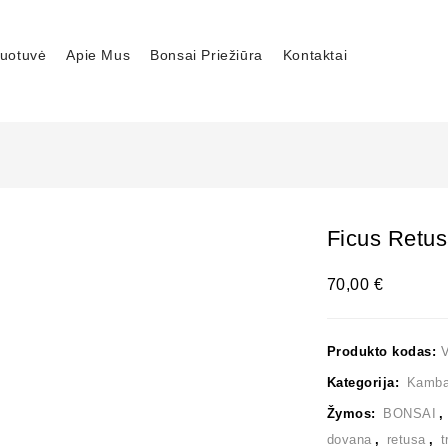
uotuvė
Apie Mus
Bonsai Priežiūra
Kontaktai
Ficus Retu
70,00
€
Produkto kodas:
Kategorija:
Kambar
Žymos:
BONSAI
dovana
,
retusa
,
t