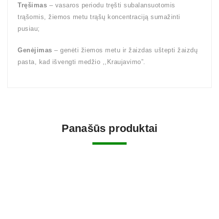
Tręšimas
– vasaros periodu tręšti subalansuotomis
trąšomis, žiemos metu trąšų koncentraciją sumažinti
pusiau;
Genėjimas
– genėti žiemos metu ir žaizdas uštepti žaizdų
pasta, kad išvengti medžio ,,Kraujavimo”.
Panašūs produktai