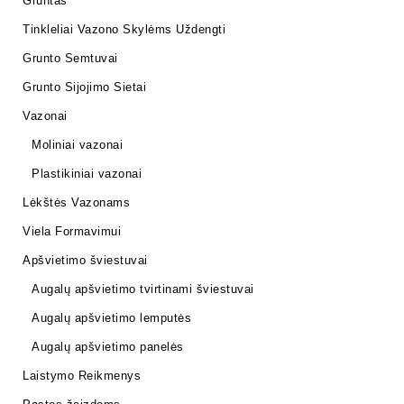
Gruntas
Tinkleliai Vazono Skylėms Uždengti
Grunto Semtuvai
Grunto Sijojimo Sietai
Vazonai
Moliniai vazonai
Plastikiniai vazonai
Lėkštės Vazonams
Viela Formavimui
Apšvietimo šviestuvai
Augalų apšvietimo tvirtinami šviestuvai
Augalų apšvietimo lemputės
Augalų apšvietimo panelės
Laistymo Reikmenys