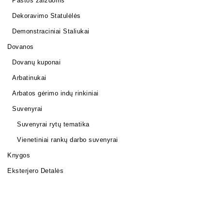
Pastos žaizdoms
Dekoravimo Statulėlės
Demonstraciniai Staliukai
Dovanos
Dovanų kuponai
Arbatinukai
Arbatos gėrimo indų rinkiniai
Suvenyrai
Suvenyrai rytų tematika
Vienetiniai rankų darbo suvenyrai
Knygos
Eksterjero Detalės