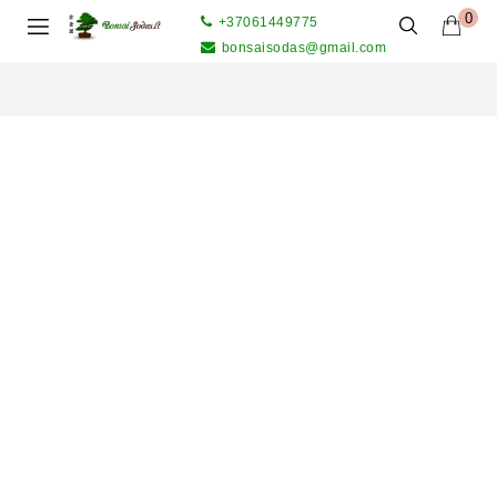
0
+37061449775
bonsaisodas@gmail.com