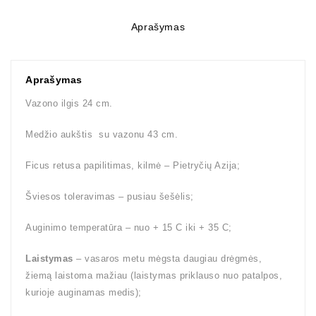
Aprašymas
Aprašymas
Vazono ilgis 24 cm.
Medžio aukštis su vazonu 43 cm.
Ficus retusa papilitimas, kilmė – Pietryčių Azija;
Šviesos toleravimas – pusiau šešėlis;
Auginimo temperatūra – nuo + 15 C iki + 35 C;
Laistymas
– vasaros metu mėgsta daugiau drėgmės,
žiemą laistoma mažiau (laistymas priklauso nuo patalpos,
kurioje auginamas medis);