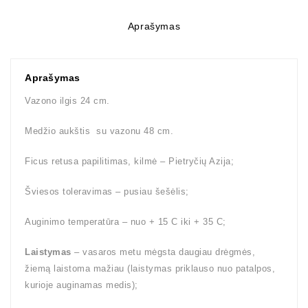
Aprašymas
Aprašymas
Vazono ilgis 24 cm.
Medžio aukštis su vazonu 48 cm.
Ficus retusa papilitimas, kilmė – Pietryčių Azija;
Šviesos toleravimas – pusiau šešėlis;
Auginimo temperatūra – nuo + 15 C iki + 35 C;
Laistymas
– vasaros metu mėgsta daugiau drėgmės,
žiemą laistoma mažiau (laistymas priklauso nuo patalpos,
kurioje auginamas medis);