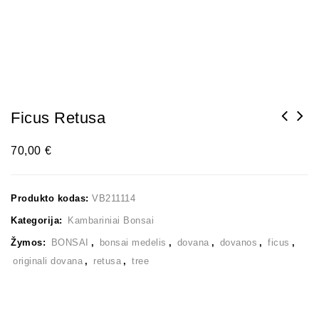
Ficus Retusa
70,00
€
Produkto kodas:
VB211114
Kategorija:
Kambariniai Bonsai
Žymos:
BONSAI
,
bonsai medelis
,
dovana
,
dovanos
,
ficus
,
originali dovana
,
retusa
,
tree