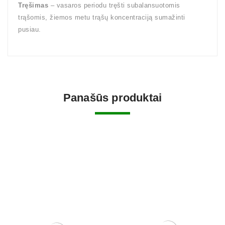
Tręšimas
– vasaros periodu tręšti subalansuotomis
trąšomis, žiemos metu trąšų koncentraciją sumažinti
pusiau.
Panašūs produktai