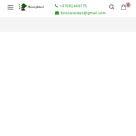
0
+37061449775
bonsaisodas@gmail.com