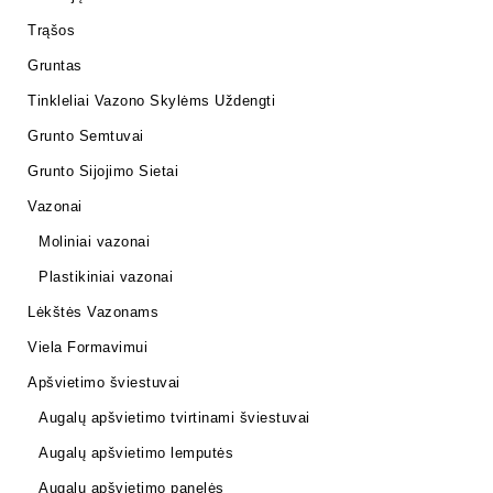
Trąšos
Gruntas
Tinkleliai Vazono Skylėms Uždengti
Grunto Semtuvai
Grunto Sijojimo Sietai
Vazonai
Moliniai vazonai
Plastikiniai vazonai
Lėkštės Vazonams
Viela Formavimui
Apšvietimo šviestuvai
Augalų apšvietimo tvirtinami šviestuvai
Augalų apšvietimo lemputės
Augalų apšvietimo panelės