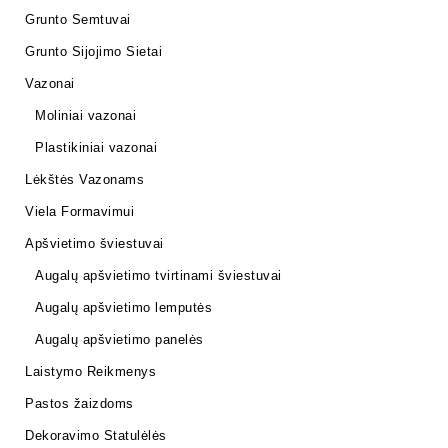
Grunto Semtuvai
Grunto Sijojimo Sietai
Vazonai
Moliniai vazonai
Plastikiniai vazonai
Lėkštės Vazonams
Viela Formavimui
Apšvietimo šviestuvai
Augalų apšvietimo tvirtinami šviestuvai
Augalų apšvietimo lemputės
Augalų apšvietimo panelės
Laistymo Reikmenys
Pastos žaizdoms
Dekoravimo Statulėlės