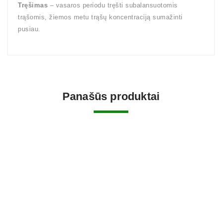
Tręšimas
– vasaros periodu tręšti subalansuotomis
trąšomis, žiemos metu trąšų koncentraciją sumažinti
pusiau.
Panašūs produktai