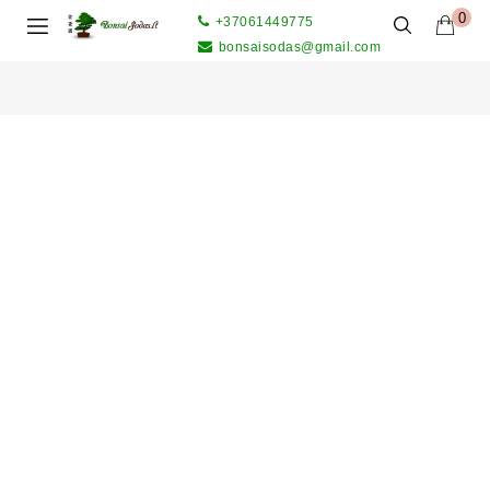
0
+37061449775
bonsaisodas@gmail.com