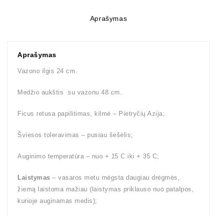
Aprašymas
Aprašymas
Vazono ilgis 24 cm.
Medžio aukštis su vazonu 48 cm.
Ficus retusa papilitimas, kilmė – Pietryčių Azija;
Šviesos toleravimas – pusiau šešėlis;
Auginimo temperatūra – nuo + 15 C iki + 35 C;
Laistymas
– vasaros metu mėgsta daugiau drėgmės,
žiemą laistoma mažiau (laistymas priklauso nuo patalpos,
kurioje auginamas medis);