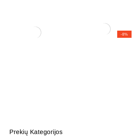
-8%
Pasta Žaizdoms
Zelkova (smulkialapė)
(Universali)
120,00
€
110,00
€
28,00
€
Prekių Kategorijos