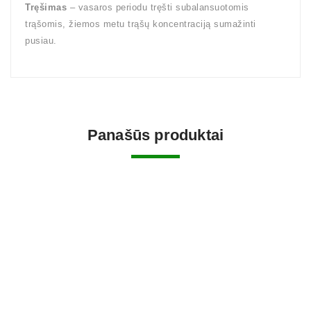
Tręšimas
– vasaros periodu tręšti subalansuotomis
trąšomis, žiemos metu trąšų koncentraciją sumažinti
pusiau.
Panašūs produktai