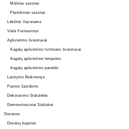
Moliniai vazonai
Plastikiniai vazonai
Lėkštės Vazonams
Viela Formavimui
Apšvietimo šviestuvai
Augalų apšvietimo tvirtinami šviestuvai
Augalų apšvietimo lemputės
Augalų apšvietimo panelės
Laistymo Reikmenys
Pastos žaizdoms
Dekoravimo Statulėlės
Demonstraciniai Staliukai
Dovanos
Dovanų kuponai