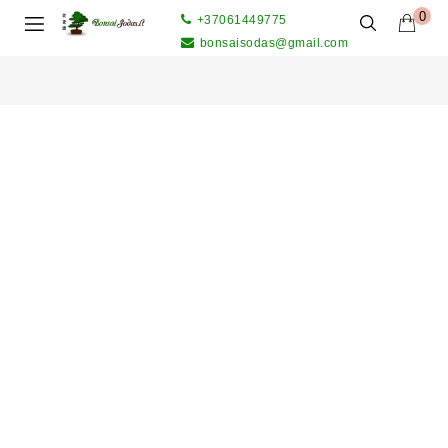
0
+37061449775
bonsaisodas@gmail.com