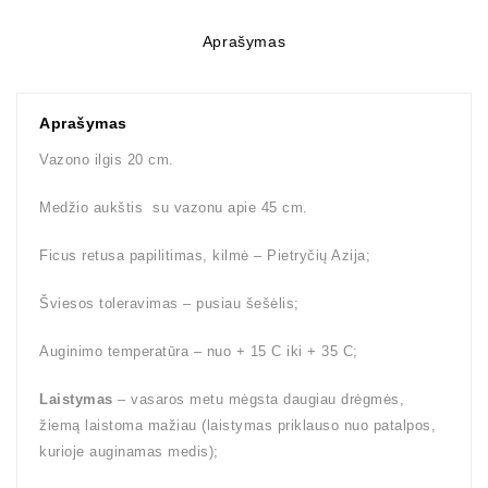
Aprašymas
Aprašymas
Vazono ilgis 20 cm.
Medžio aukštis su vazonu apie 45 cm.
Ficus retusa papilitimas, kilmė – Pietryčių Azija;
Šviesos toleravimas – pusiau šešėlis;
Auginimo temperatūra – nuo + 15 C iki + 35 C;
Laistymas
– vasaros metu mėgsta daugiau drėgmės,
žiemą laistoma mažiau (laistymas priklauso nuo patalpos,
kurioje auginamas medis);