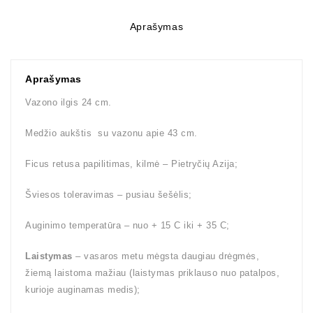
Aprašymas
Aprašymas
Vazono ilgis 24 cm.
Medžio aukštis su vazonu apie 43 cm.
Ficus retusa papilitimas, kilmė – Pietryčių Azija;
Šviesos toleravimas – pusiau šešėlis;
Auginimo temperatūra – nuo + 15 C iki + 35 C;
Laistymas
– vasaros metu mėgsta daugiau drėgmės,
žiemą laistoma mažiau (laistymas priklauso nuo patalpos,
kurioje auginamas medis);