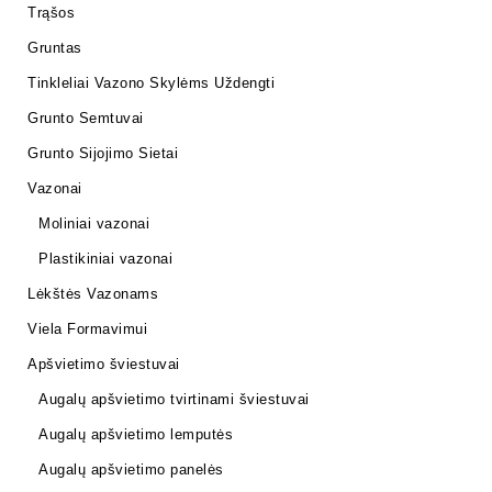
Trąšos
Gruntas
Tinkleliai Vazono Skylėms Uždengti
Grunto Semtuvai
Grunto Sijojimo Sietai
Vazonai
Moliniai vazonai
Plastikiniai vazonai
Lėkštės Vazonams
Viela Formavimui
Apšvietimo šviestuvai
Augalų apšvietimo tvirtinami šviestuvai
Augalų apšvietimo lemputės
Augalų apšvietimo panelės