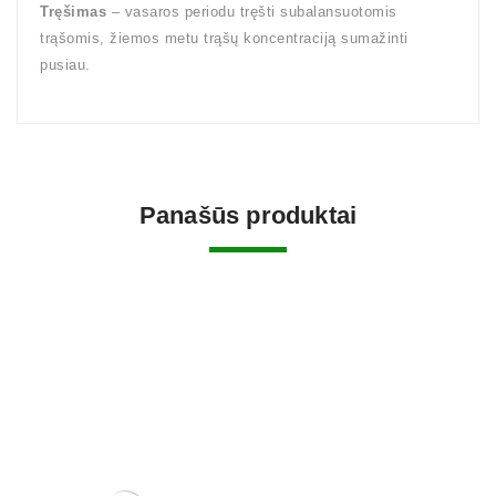
Tręšimas
– vasaros periodu tręšti subalansuotomis
trąšomis, žiemos metu trąšų koncentraciją sumažinti
pusiau.
Panašūs produktai