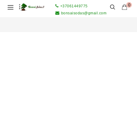
0
+37061449775
bonsaisodas@gmail.com