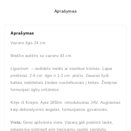
Aprašymas
Aprašymas
Vazono ilgis 24 cm.
Medžio aukštis su vazonu 43 cm.
Ligustrum
– nedidelis medis ar stambus krūmas. Lapai
priešiniai. 2-4 cm. ilgio ir 1-3 cm. pločio. Gausiai žydi
baltais nedideliais žiedais susitelkusiais į kekes. Žiedynai
formuojasi ūglių viršūnėse.
Kilęs iš Kinijos. Apie 1850m. introdukuotas JAV. Auginamas
kaip dekoratyvinis augalas, formuojamos gyvatvorės.
Vieta:
Gerai apšviesta vieta. Vasarą gali praleisti lauke,
palaipsniui pratinant prie tiesioginių saulės spindulių.