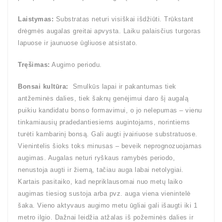
Laistymas:
Substratas neturi visiškai išdžiūti. Trūkstant
drėgmės augalas greitai apvysta. Laiku palaisčius turgoras
lapuose ir jaunuose ūgliuose atsistato.
Tręšimas:
Augimo periodu.
Bonsai kultūra:
Smulkūs lapai ir pakantumas tiek
antžeminės dalies, tiek šaknų genėjimui daro šį augalą
puikiu kandidatu bonso formavimui, o jo nelepumas – vienu
tinkamiausių pradedantiesiems augintojams, norintiems
turėti kambarinį bonsą. Gali augti įvairiuose substratuose.
Vienintelis šioks toks minusas – beveik neprognozuojamas
augimas. Augalas neturi ryškaus ramybės periodo,
nenustoja augti ir žiemą, tačiau auga labai netolygiai.
Kartais pasitaiko, kad nepriklausomai nuo metų laiko
augimas tiesiog sustoja arba pvz. auga viena vienintelė
šaka. Vieno aktyvaus augimo metu ūgliai gali išaugti iki 1
metro ilgio. Dažnai leidžia atžalas iš požeminės dalies ir