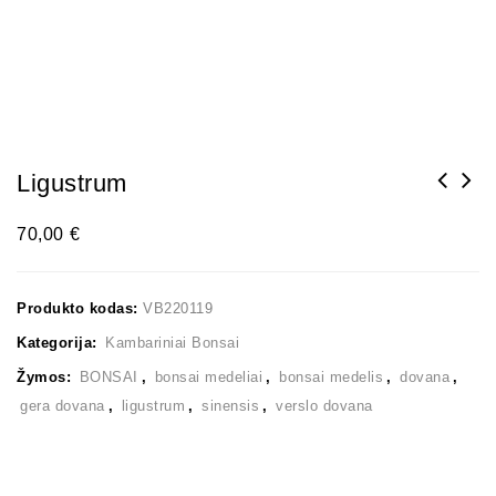
Ligustrum
70,00
€
Produkto kodas:
VB220119
Kategorija:
Kambariniai Bonsai
Žymos:
BONSAI
,
bonsai medeliai
,
bonsai medelis
,
dovana
,
gera dovana
,
ligustrum
,
sinensis
,
verslo dovana