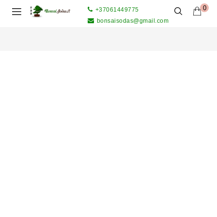
0
+37061449775
bonsaisodas@gmail.com