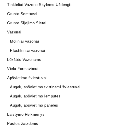
Tinkleliai Vazono Skylėms Uždengti
Grunto Semtuvai
Grunto Sijojimo Sietai
Vazonai
Moliniai vazonai
Plastikiniai vazonai
Lėkštės Vazonams
Viela Formavimui
Apšvietimo šviestuvai
Augalų apšvietimo tvirtinami šviestuvai
Augalų apšvietimo lemputės
Augalų apšvietimo panelės
Laistymo Reikmenys
Pastos žaizdoms