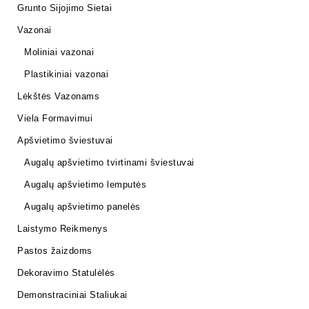
Grunto Sijojimo Sietai
Vazonai
Moliniai vazonai
Plastikiniai vazonai
Lėkštės Vazonams
Viela Formavimui
Apšvietimo šviestuvai
Augalų apšvietimo tvirtinami šviestuvai
Augalų apšvietimo lemputės
Augalų apšvietimo panelės
Laistymo Reikmenys
Pastos žaizdoms
Dekoravimo Statulėlės
Demonstraciniai Staliukai