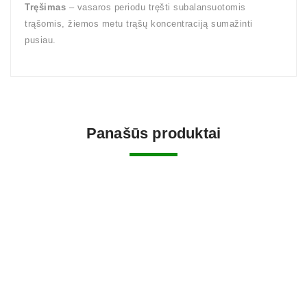
Tręšimas
– vasaros periodu tręšti subalansuotomis
trąšomis, žiemos metu trąšų koncentraciją sumažinti
pusiau.
Panašūs produktai