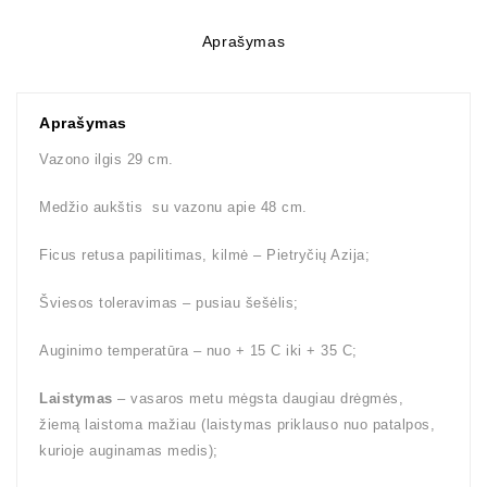
Aprašymas
Aprašymas
Vazono ilgis 29 cm.
Medžio aukštis su vazonu apie 48 cm.
Ficus retusa papilitimas, kilmė – Pietryčių Azija;
Šviesos toleravimas – pusiau šešėlis;
Auginimo temperatūra – nuo + 15 C iki + 35 C;
Laistymas
– vasaros metu mėgsta daugiau drėgmės,
žiemą laistoma mažiau (laistymas priklauso nuo patalpos,
kurioje auginamas medis);