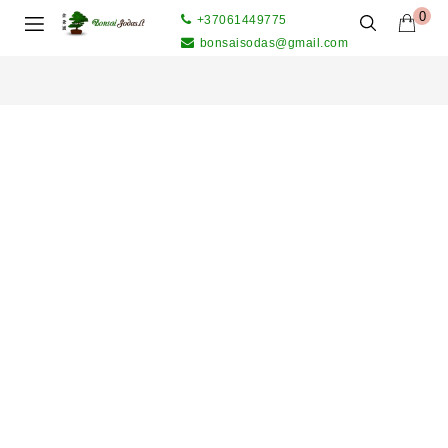
0
+37061449775
bonsaisodas@gmail.com