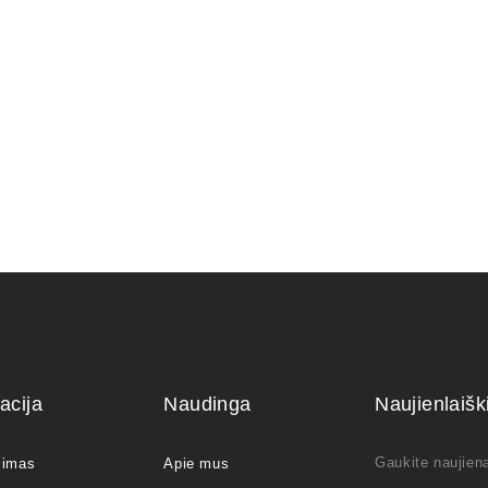
čiams)
150,00
€
acija
Naudinga
Naujienlaiš
Gaukite naujiena
jimas
Apie mus