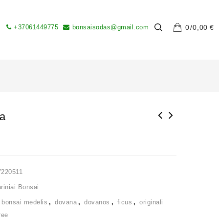
+37061449775
bonsaisodas@gmail.com
0
0,00
€
sa
V220511
iniai Bonsai
,
bonsai medelis
,
dovana
,
dovanos
,
ficus
,
originali
ree