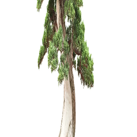
Zelkova (
200,00
€