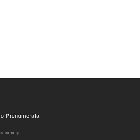
250,00
€
kio Prenumerata
s pirmieji