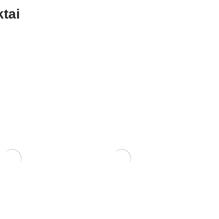
tai
Zelkova (smulkialapė)
tribonsai +eco
150,00
€