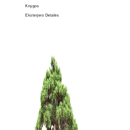
Knygos
Eksterjero Detalės
Pincetas/g
mm
20,00
€