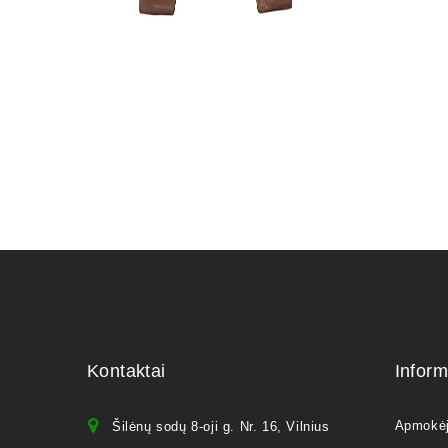
(spygliuo
28,00
€
Kontaktai
Inform
Apmokė
Šilėnų sodų 8-oji g. Nr. 16, Vilnius