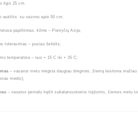
 ilgis 25 cm.
o aukštis su vazonu apie 50 cm.
retusa papilitimas, kilmė – Pietryčių Azija;
s toleravimas – pusiau šešėlis;
mo temperatūra – nuo + 15 C iki + 35 C;
ymas
– vasaros metu mėgsta daugiau drėgmės, žiemą laistoma mažiau (l
amas medis);
mas
– vasaros periodu tręšti subalansuotomis trąšomis, žiemos metu tr