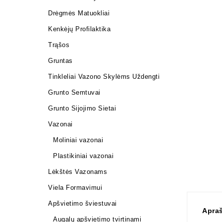
Drėgmės Matuokliai
Kenkėjų Profilaktika
Trąšos
Gruntas
Tinkleliai Vazono Skylėms Uždengti
Grunto Semtuvai
Grunto Sijojimo Sietai
Vazonai
Moliniai vazonai
Plastikiniai vazonai
Lėkštės Vazonams
Viela Formavimui
Apšvietimo šviestuvai
Apra
Augalų apšvietimo tvirtinami