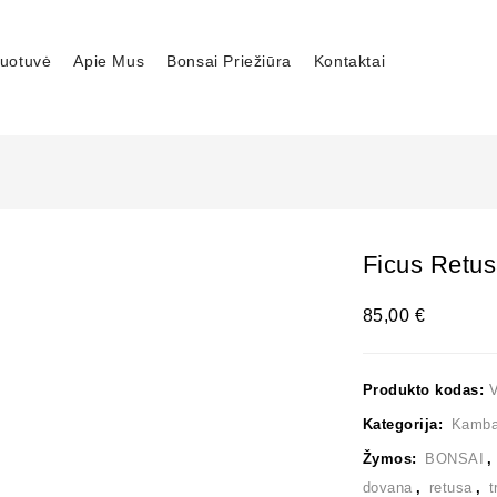
uotuvė
Apie Mus
Bonsai Priežiūra
Kontaktai
Ficus Retu
85,00
€
Produkto kodas:
Kategorija:
Kambar
Žymos:
BONSAI
dovana
,
retusa
,
t