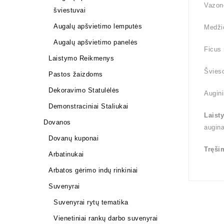
Vazono
šviestuvai
Augalų apšvietimo lemputės
Medži
Augalų apšvietimo panelės
Ficus 
Laistymo Reikmenys
Švieso
Pastos žaizdoms
Dekoravimo Statulėlės
Augini
Demonstraciniai Staliukai
Laist
Dovanos
augin
Dovanų kuponai
Tręši
Arbatinukai
Arbatos gėrimo indų rinkiniai
Suvenyrai
Suvenyrai rytų tematika
Vienetiniai rankų darbo suvenyrai