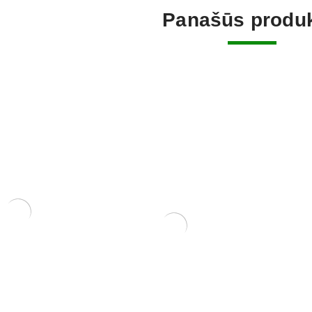
Panašūs produk
rėbliukas, 210
Zanthoxylum Piperitium
Trąšos Nu
150,00
€
17,00
€