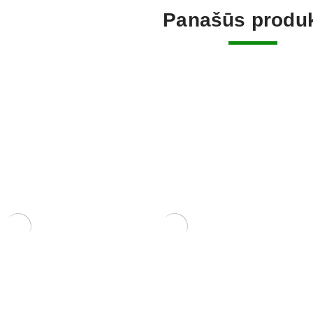
Panašūs produk
um Piperitium
Zelkova (smulkialapė)
Ficus Ret
200,00
€
130,00
€