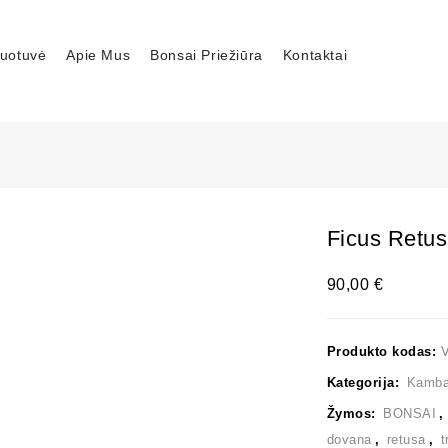
uotuvė
Apie Mus
Bonsai Priežiūra
Kontaktai
Ficus Retu
90,00
€
Produkto kodas:
Kategorija:
Kambar
Žymos:
BONSAI
dovana
,
retusa
,
t