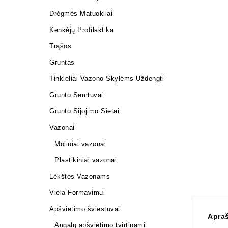
Drėgmės Matuokliai
Kenkėjų Profilaktika
Trąšos
Gruntas
Tinkleliai Vazono Skylėms Uždengti
Grunto Semtuvai
Grunto Sijojimo Sietai
Vazonai
Moliniai vazonai
Plastikiniai vazonai
Lėkštės Vazonams
Viela Formavimui
Apšvietimo šviestuvai
Apra
Augalų apšvietimo tvirtinami