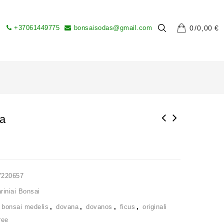
+37061449775
bonsaisodas@gmail.com
0
0,00
€
sa
V220657
iniai Bonsai
,
bonsai medelis
,
dovana
,
dovanos
,
ficus
,
originali
ree