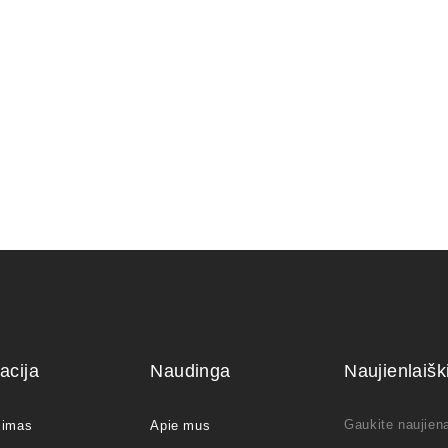
110,00
€
100,00
€
acija
Naudinga
Naujienlaiš
Gaukite naujiena
jimas
Apie mus