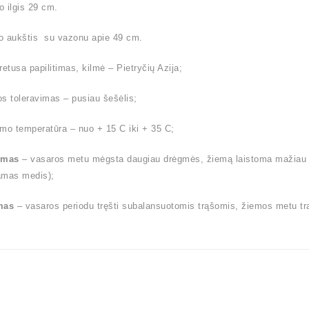
 ilgis 29 cm.
o aukštis su vazonu apie 49 cm.
retusa papilitimas, kilmė – Pietryčių Azija;
s toleravimas – pusiau šešėlis;
mo temperatūra – nuo + 15 C iki + 35 C;
ymas
– vasaros metu mėgsta daugiau drėgmės, žiemą laistoma mažiau (l
amas medis);
mas
– vasaros periodu tręšti subalansuotomis trąšomis, žiemos metu tr