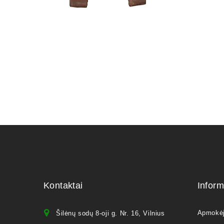
120,00
€
Kontaktai
Inform
Apmokė
Šilėnų sodų 8-oji g. Nr. 16, Vilnius