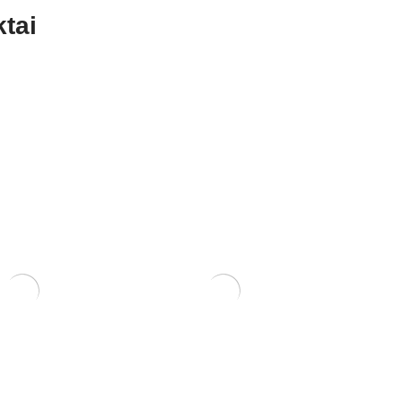
tai
usa
Šakų formavimo kabliai.
22,00
€