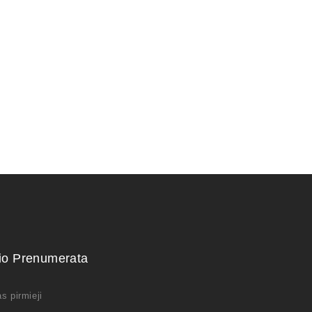
(žuvų emulsija)
25,00
€
kio Prenumerata
s pirmieji