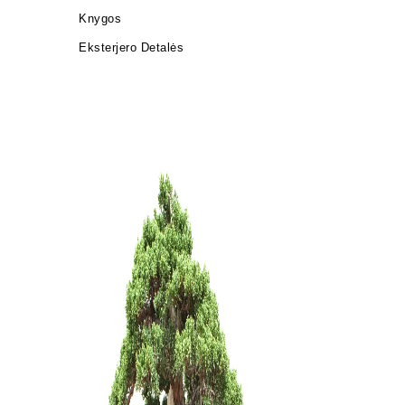
Knygos
Eksterjero Detalės
Zanthoxyl
150,00
€