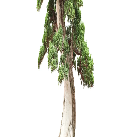
Trąšos Nu
17,00
€