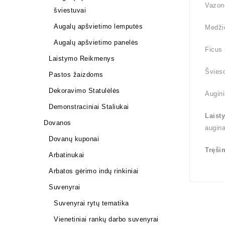
Vazono
šviestuvai
Augalų apšvietimo lemputės
Medži
Augalų apšvietimo panelės
Ficus 
Laistymo Reikmenys
Švieso
Pastos žaizdoms
Dekoravimo Statulėlės
Augini
Demonstraciniai Staliukai
Laist
Dovanos
augin
Dovanų kuponai
Tręši
Arbatinukai
Arbatos gėrimo indų rinkiniai
Suvenyrai
Suvenyrai rytų tematika
Vienetiniai rankų darbo suvenyrai