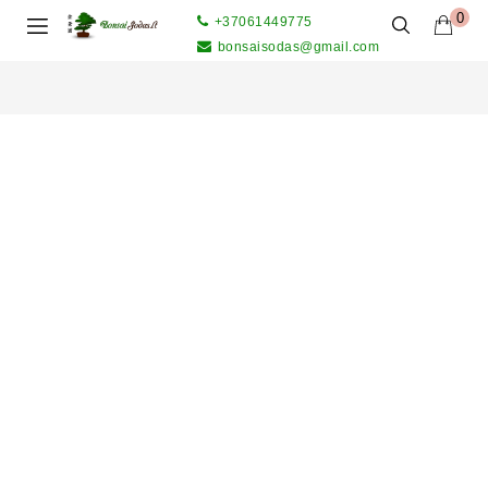
0
+37061449775
bonsaisodas@gmail.com