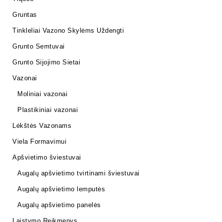
Gruntas
Tinkleliai Vazono Skylėms Uždengti
Grunto Semtuvai
Grunto Sijojimo Sietai
Vazonai
Moliniai vazonai
Plastikiniai vazonai
Lėkštės Vazonams
Viela Formavimui
Apšvietimo šviestuvai
Augalų apšvietimo tvirtinami šviestuvai
Augalų apšvietimo lemputės
Augalų apšvietimo panelės
Laistymo Reikmenys