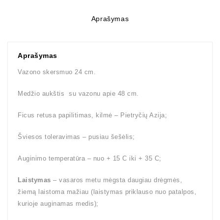
Aprašymas
Aprašymas
Vazono skersmuo 24 cm.
Medžio aukštis su vazonu apie 48 cm.
Ficus retusa papilitimas, kilmė – Pietryčių Azija;
Šviesos toleravimas – pusiau šešėlis;
Auginimo temperatūra – nuo + 15 C iki + 35 C;
Laistymas
– vasaros metu mėgsta daugiau drėgmės,
žiemą laistoma mažiau (laistymas priklauso nuo patalpos,
kurioje auginamas medis);