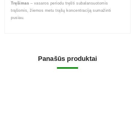
Tręšimas
– vasaros periodu tręšti subalansuotomis
trąšomis, žiemos metu trąšų koncentraciją sumažinti
pusiau.
Panašūs produktai