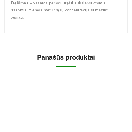
Tręšimas
– vasaros periodu tręšti subalansuotomis
trąšomis, žiemos metu trąšų koncentraciją sumažinti
pusiau.
Panašūs produktai