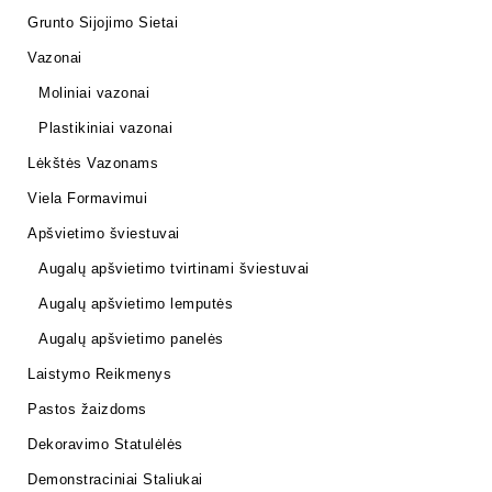
Grunto Sijojimo Sietai
Vazonai
Moliniai vazonai
Plastikiniai vazonai
Lėkštės Vazonams
Viela Formavimui
Apšvietimo šviestuvai
Augalų apšvietimo tvirtinami šviestuvai
Augalų apšvietimo lemputės
Augalų apšvietimo panelės
Laistymo Reikmenys
Pastos žaizdoms
Dekoravimo Statulėlės
Demonstraciniai Staliukai