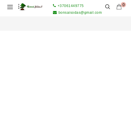
0
+37061449775
bonsaisodas@gmail.com