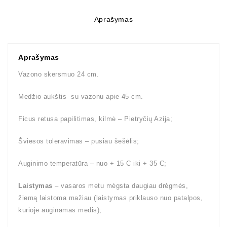
Aprašymas
Aprašymas
Vazono skersmuo 24 cm.
Medžio aukštis su vazonu apie 45 cm.
Ficus retusa papilitimas, kilmė – Pietryčių Azija;
Šviesos toleravimas – pusiau šešėlis;
Auginimo temperatūra – nuo + 15 C iki + 35 C;
Laistymas
– vasaros metu mėgsta daugiau drėgmės,
žiemą laistoma mažiau (laistymas priklauso nuo patalpos,
kurioje auginamas medis);