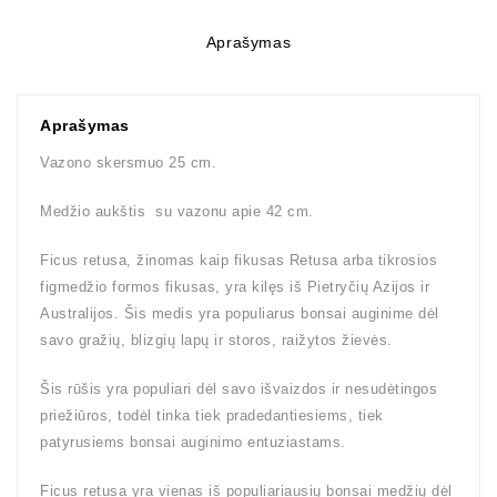
Aprašymas
Aprašymas
Vazono skersmuo 25 cm.
Medžio aukštis su vazonu apie 42 cm.
Ficus retusa, žinomas kaip fikusas Retusa arba tikrosios
figmedžio formos fikusas, yra kilęs iš Pietryčių Azijos ir
Australijos. Šis medis yra populiarus bonsai auginime dėl
savo gražių, blizgių lapų ir storos, raižytos žievės.
Šis rūšis yra populiari dėl savo išvaizdos ir nesudėtingos
priežiūros, todėl tinka tiek pradedantiesiems, tiek
patyrusiems bonsai auginimo entuziastams.
Ficus retusa yra vienas iš populiariausių bonsai medžių dėl