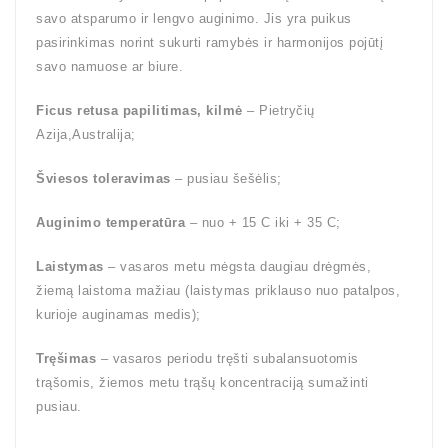
savo atsparumo ir lengvo auginimo. Jis yra puikus
pasirinkimas norint sukurti ramybės ir harmonijos pojūtį
savo namuose ar biure.
Ficus retusa papilitimas, kilmė
– Pietryčių
Azija,Australija;
Šviesos toleravimas
– pusiau šešėlis;
Auginimo temperatūra
– nuo + 15 C iki + 35 C;
Laistymas
– vasaros metu mėgsta daugiau drėgmės,
žiemą laistoma mažiau (laistymas priklauso nuo patalpos,
kurioje auginamas medis);
Tręšimas
– vasaros periodu tręšti subalansuotomis
trąšomis, žiemos metu trąšų koncentraciją sumažinti
pusiau.