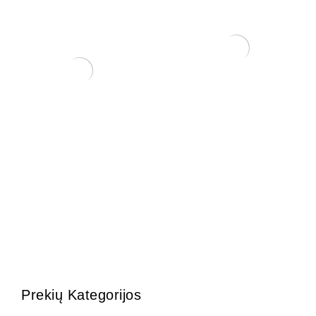
ŽALIASIS purškiamas kalio
muilas (500 ml)
3,75
€
Pasta žaizdoms
(spygliuočiams)
28,00
€
Prekių Kategorijos