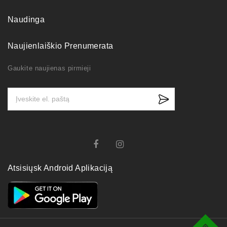
Naudinga
Naujienlaiškio Prenumerata
Gaukite naujienas pirmieji
Atsisiųsk Android Aplikaciją
Top