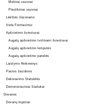
Moliniai vazonai
Plastikiniai vazonai
Lėkštės Vazonams
Viela Formavimui
Apšvietimo šviestuvai
Augalų apšvietimo tvirtinami šviestuvai
Augalų apšvietimo lemputės
Augalų apšvietimo panelės
Laistymo Reikmenys
Pastos žaizdoms
Dekoravimo Statulėlės
Demonstraciniai Staliukai
Dovanos
Dovanų kuponai