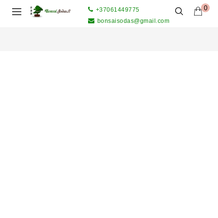
0
+37061449775
bonsaisodas@gmail.com