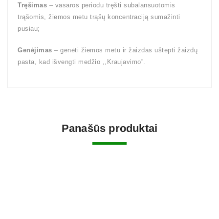
Tręšimas
– vasaros periodu tręšti subalansuotomis
trąšomis, žiemos metu trąšų koncentraciją sumažinti
pusiau;
Genėjimas
– genėti žiemos metu ir žaizdas uštepti žaizdų
pasta, kad išvengti medžio ,,Kraujavimo”.
Panašūs produktai