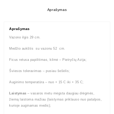
Aprašymas
Aprašymas
Vazono ilgis 29 cm.
Medžio aukštis su vazonu 52 cm.
Ficus retusa papilitimas, kilmė – Pietryčių Azija;
Šviesos toleravimas – pusiau šešėlis;
Auginimo temperatūra – nuo + 15 C iki + 35 C;
Laistymas
– vasaros metu mėgsta daugiau drėgmės,
žiemą laistoma mažiau (laistymas priklauso nuo patalpos,
kurioje auginamas medis);