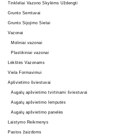
Tinkleliai Vazono Skylėms Uždengti
Grunto Semtuvai
Grunto Sijojimo Sietai
Vazonai
Moliniai vazonai
Plastikiniai vazonai
Lėkštės Vazonams
Viela Formavimui
Apšvietimo šviestuvai
Augalų apšvietimo tvirtinami šviestuvai
Augalų apšvietimo lemputės
Augalų apšvietimo panelės
Laistymo Reikmenys
Pastos žaizdoms