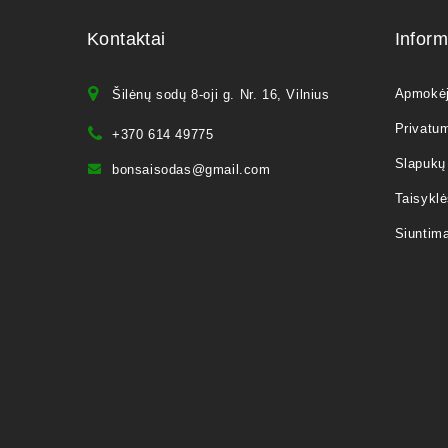
Kontaktai
Inform
Apmokė
Šilėnų sodų 8-oji g. Nr. 16, Vilnius
Privatum
+370 614 49775
Slapukų 
bonsaisodas@gmail.com
Taisyklė
Siuntim