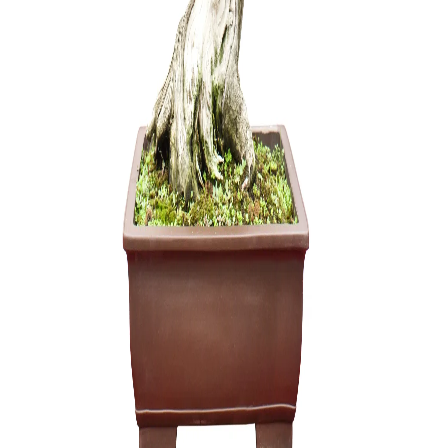
ŽALIASIS 
muilas (1 
6,00
€