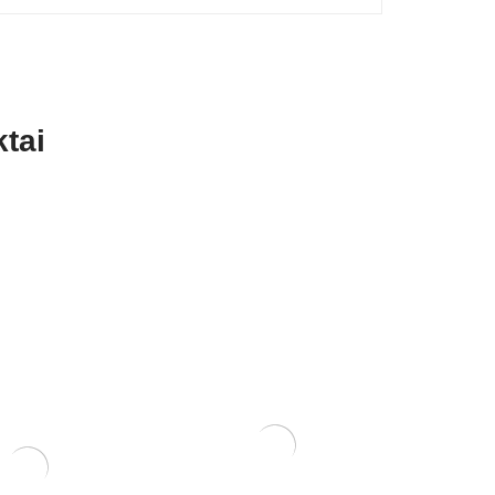
tai
Tinklelis vazono skylėms