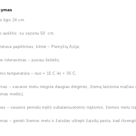
šymas
 ilgis 24 cm.
o aukštis su vazonu 50 cm.
retusa papilitimas, kilmė – Pietryčių Azija;
s toleravimas – pusiau šešėlis;
mo temperatūra – nuo + 15 C iki + 35 C;
mas – vasaros metu mėgsta daugiau drėgmės, žiemą laistoma mažiau (l
amas medis);
as – vasaros periodu tręšti subalansuotomis trąšomis, žiemos metu trą
mas – genėti žiemos metu ir žaizdas uštepti žaizdų pasta, kad išvengt