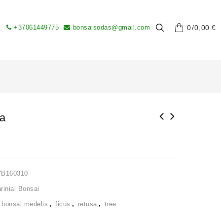
+37061449775
bonsaisodas@gmail.com
0
0,00
€
sa
VB160310
iniai Bonsai
,
bonsai medelis
,
ficus
,
retusa
,
tree