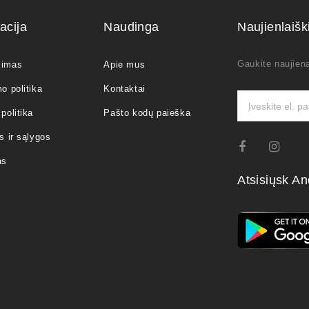
acija
Naudinga
Naujienlaiš
Gaukite naujiena
jimas
Apie mus
o politika
Kontaktai
politika
Pašto kodų paieška
s ir sąlygos
as
Atsisiųsk An