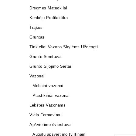
Drėgmės Matuokliai
Kenkėjų Profilaktika
Trąšos
Gruntas
Tinkleliai Vazono Skylėms Uždengti
Grunto Semtuvai
Grunto Sijojimo Sietai
Vazonai
Moliniai vazonai
Plastikiniai vazonai
Lėkštės Vazonams
Viela Formavimui
Apšvietimo šviestuvai
Augalų apšvietimo tvirtinami