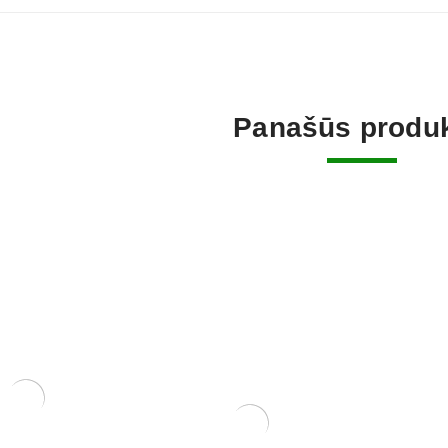
Panašūs produk
smulkialapė)