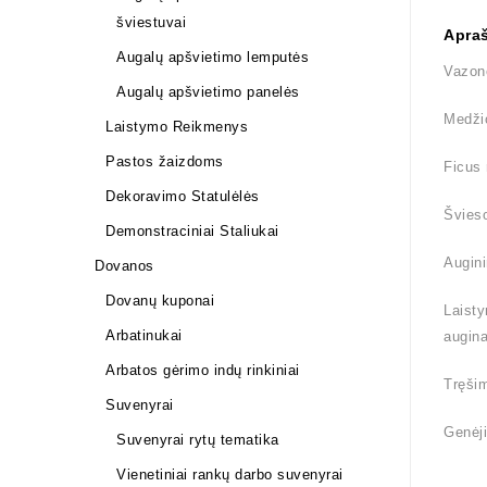
šviestuvai
Apra
Augalų apšvietimo lemputės
Vazono
Augalų apšvietimo panelės
Medži
Laistymo Reikmenys
Pastos žaizdoms
Ficus 
Dekoravimo Statulėlės
Švieso
Demonstraciniai Staliukai
Augini
Dovanos
Dovanų kuponai
Laisty
Arbatinukai
augin
Arbatos gėrimo indų rinkiniai
Tręšim
Suvenyrai
Genėji
Suvenyrai rytų tematika
Vienetiniai rankų darbo suvenyrai