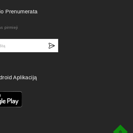
kio Prenumerata
s pirmieji
droid Aplikaciją
Top