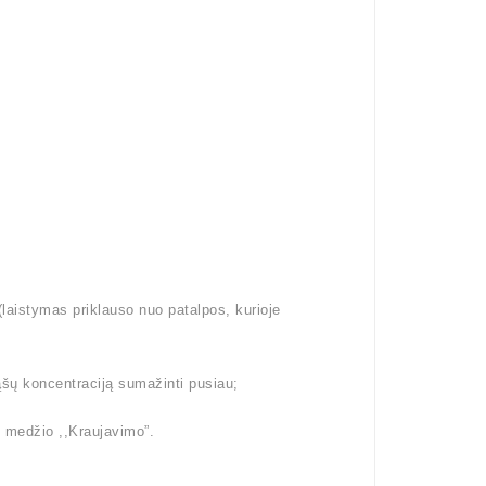
aistymas priklauso nuo patalpos, kurioje
šų koncentraciją sumažinti pusiau;
i medžio ,,Kraujavimo”.