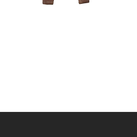
Zelkova (
200,00
€