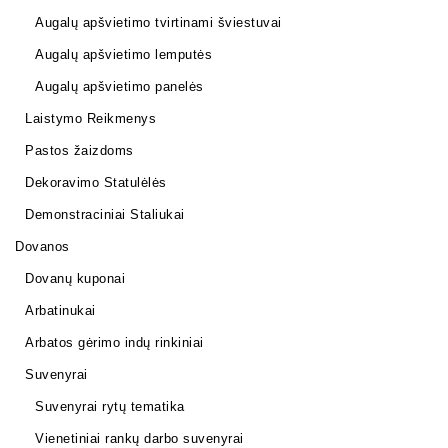
Augalų apšvietimo tvirtinami šviestuvai
Augalų apšvietimo lemputės
Augalų apšvietimo panelės
Laistymo Reikmenys
Pastos žaizdoms
Dekoravimo Statulėlės
Demonstraciniai Staliukai
Dovanos
Dovanų kuponai
Arbatinukai
Arbatos gėrimo indų rinkiniai
Suvenyrai
Suvenyrai rytų tematika
Vienetiniai rankų darbo suvenyrai