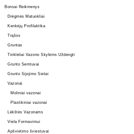
Bonsai Reikmenys
Drėgmės Matuokliai
Kenkėjų Profilaktika
Trąšos
Gruntas
Tinkleliai Vazono Skylėms Uždengti
Grunto Semtuvai
Grunto Sijojimo Sietai
Vazonai
Moliniai vazonai
Plastikiniai vazonai
Lėkštės Vazonams
Viela Formavimui
Apšvietimo šviestuvai