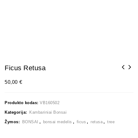
Ficus Retusa
50,00
€
Produkto kodas:
VB160502
Kategorija:
Kambariniai Bonsai
Žymos:
BONSAI
,
bonsai medelis
,
ficus
,
retusa
,
tree