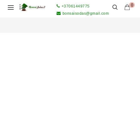
0
+37061449775
bonsaisodas@gmail.com