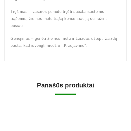
Tręšimas – vasaros periodu tręšti subalansuotomis
trąšomis, žiemos metu trąšų koncentraciją sumažinti
pusiau;
Genėjimas – genėti žiemos metu ir žaizdas uštepti žaizdų
pasta, kad išvengti medžio ,,Kraujavimo”.
Panašūs produktai