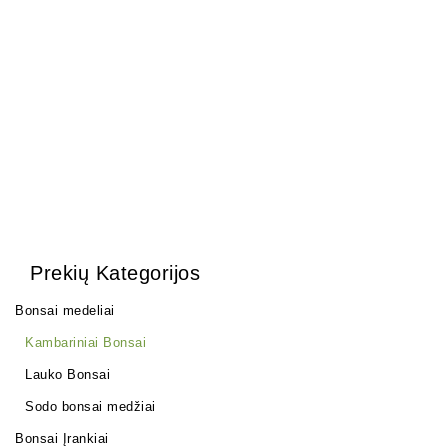
Pasta Žaizdoms
(Universali)
28,00
€
Prekių Kategorijos
Bonsai medeliai
Kambariniai Bonsai
Lauko Bonsai
Sodo bonsai medžiai
Bonsai Įrankiai