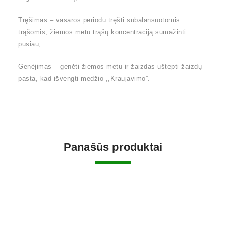
Tręšimas – vasaros periodu tręšti subalansuotomis
trąšomis, žiemos metu trąšų koncentraciją sumažinti
pusiau;
Genėjimas – genėti žiemos metu ir žaizdas uštepti žaizdų
pasta, kad išvengti medžio ,,Kraujavimo”.
Panašūs produktai