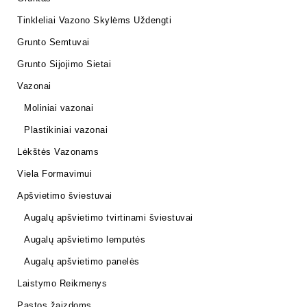
Tinkleliai Vazono Skylėms Uždengti
Grunto Semtuvai
Grunto Sijojimo Sietai
Vazonai
Moliniai vazonai
Plastikiniai vazonai
Lėkštės Vazonams
Viela Formavimui
Apšvietimo šviestuvai
Augalų apšvietimo tvirtinami šviestuvai
Augalų apšvietimo lemputės
Augalų apšvietimo panelės
Laistymo Reikmenys
Pastos žaizdoms