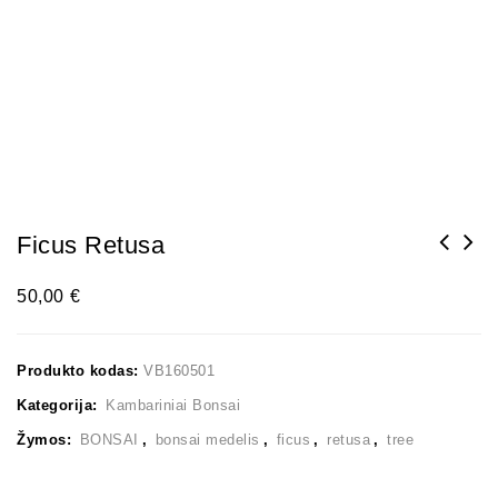
Ficus Retusa
50,00
€
Produkto kodas:
VB160501
Kategorija:
Kambariniai Bonsai
Žymos:
BONSAI
,
bonsai medelis
,
ficus
,
retusa
,
tree