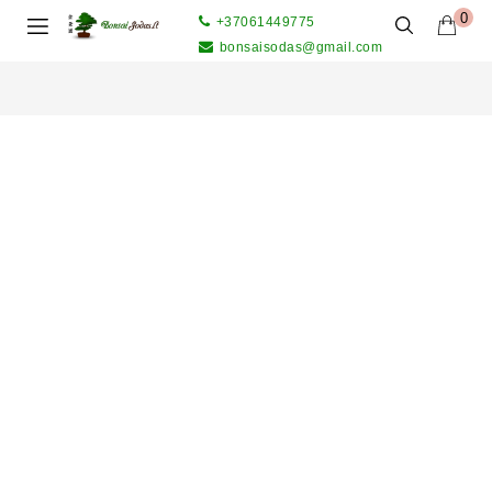
0
+37061449775
bonsaisodas@gmail.com