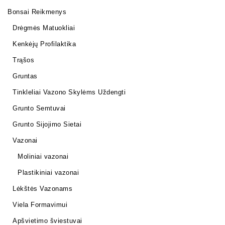
Bonsai Reikmenys
Drėgmės Matuokliai
Kenkėjų Profilaktika
Trąšos
Gruntas
Tinkleliai Vazono Skylėms Uždengti
Grunto Semtuvai
Grunto Sijojimo Sietai
Vazonai
Moliniai vazonai
Plastikiniai vazonai
Lėkštės Vazonams
Viela Formavimui
Apšvietimo šviestuvai