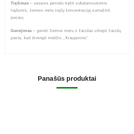
Tręšimas
– vasaros periodu tręšti subalansuotomis
trąšomis, žiemos metu trąšų koncentraciją sumažinti
pusiau;
Genėjimas
– genėti žiemos metu ir žaizdas uštepti žaizdų
pasta, kad išvengti medžio ,,Kraujavimo”.
Panašūs produktai