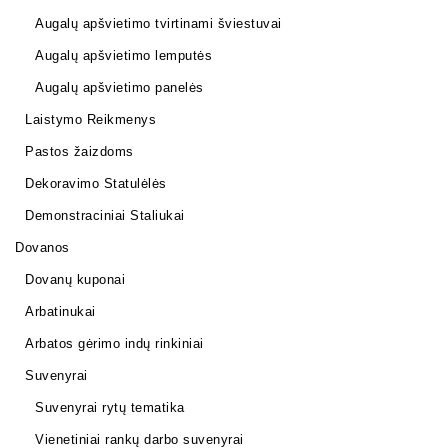
Augalų apšvietimo tvirtinami šviestuvai
Augalų apšvietimo lemputės
Augalų apšvietimo panelės
Laistymo Reikmenys
Pastos žaizdoms
Dekoravimo Statulėlės
Demonstraciniai Staliukai
Dovanos
Dovanų kuponai
Arbatinukai
Arbatos gėrimo indų rinkiniai
Suvenyrai
Suvenyrai rytų tematika
Vienetiniai rankų darbo suvenyrai