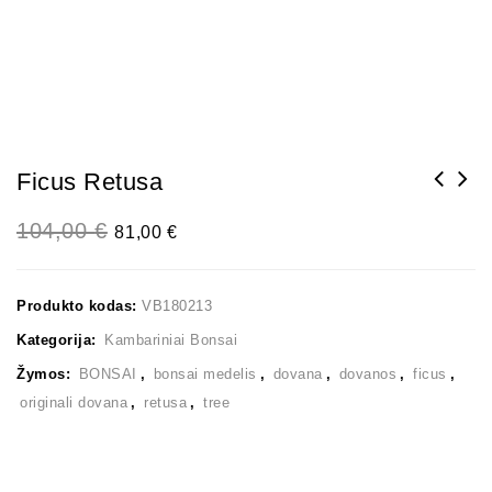
Ficus Retusa
104,00
€
81,00
€
Produkto kodas:
VB180213
Kategorija:
Kambariniai Bonsai
Žymos:
BONSAI
,
bonsai medelis
,
dovana
,
dovanos
,
ficus
,
originali dovana
,
retusa
,
tree