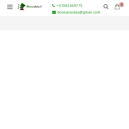
0
+37061449775
bonsaisodas@gmail.com