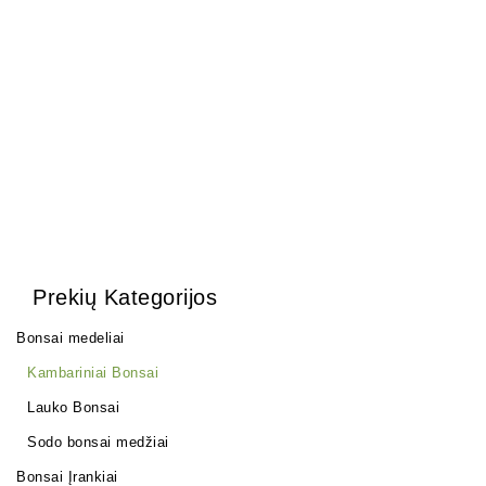
Arabica – Nile Acacia
150,00
€
Pasta žaizdoms
25,00
€
Prekių Kategorijos
Bonsai medeliai
Kambariniai Bonsai
Lauko Bonsai
Sodo bonsai medžiai
Bonsai Įrankiai