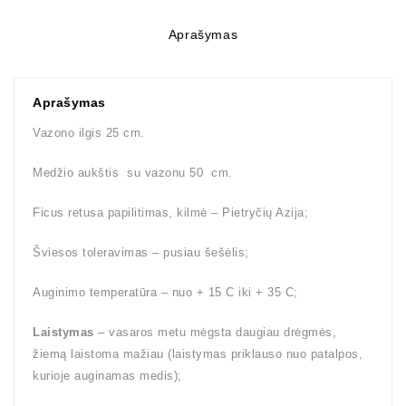
Aprašymas
Aprašymas
Vazono ilgis 25 cm.
Medžio aukštis su vazonu 50 cm.
Ficus retusa papilitimas, kilmė – Pietryčių Azija;
Šviesos toleravimas – pusiau šešėlis;
Auginimo temperatūra – nuo + 15 C iki + 35 C;
Laistymas
– vasaros metu mėgsta daugiau drėgmės,
žiemą laistoma mažiau (laistymas priklauso nuo patalpos,
kurioje auginamas medis);