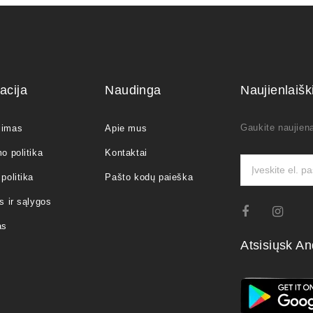
acija
Naudinga
Naujienlaiš
Gaukite naujiena
jimas
Apie mus
o politika
Kontaktai
politika
Pašto kodų paieška
s ir sąlygos
as
Atsisiųsk An