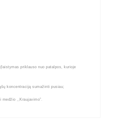
aistymas priklauso nuo patalpos, kurioje
ąšų koncentraciją sumažinti pusiau;
i medžio ,,Kraujavimo”.