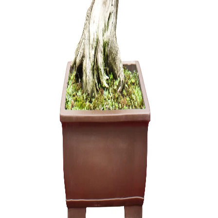
Mentelė/g
mm
10,00
€