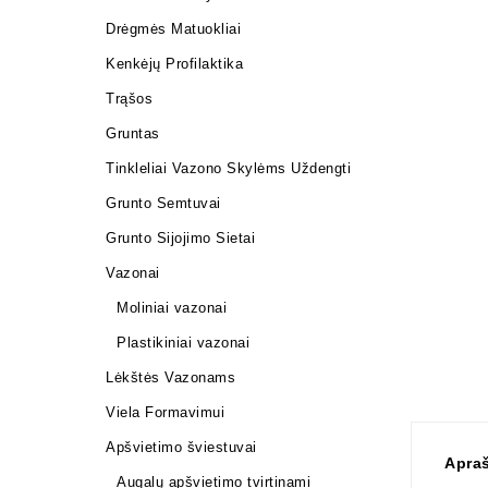
Drėgmės Matuokliai
Kenkėjų Profilaktika
Trąšos
Gruntas
Tinkleliai Vazono Skylėms Uždengti
Grunto Semtuvai
Grunto Sijojimo Sietai
Vazonai
Moliniai vazonai
Plastikiniai vazonai
Lėkštės Vazonams
Viela Formavimui
Apšvietimo šviestuvai
Apra
Augalų apšvietimo tvirtinami