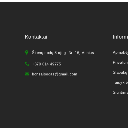
Kontaktai
Inform
Apmokė
Šilėnų sodų 8-oji g. Nr. 16, Vilnius
Privatum
+370 614 49775
Slapukų 
bonsaisodas@gmail.com
Taisyklė
Siuntim