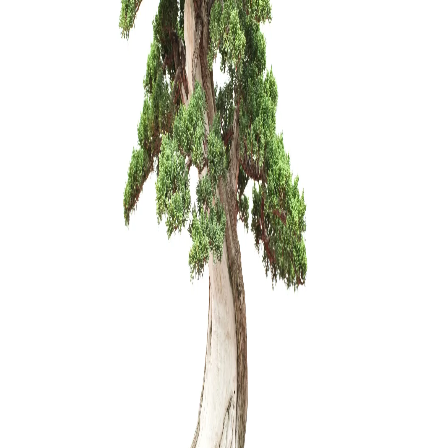
Pasta žai
25,00
€