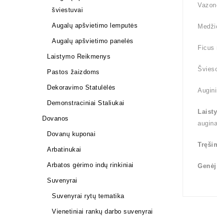
Vazono
šviestuvai
Augalų apšvietimo lemputės
Medži
Augalų apšvietimo panelės
Ficus 
Laistymo Reikmenys
Švieso
Pastos žaizdoms
Dekoravimo Statulėlės
Augini
Demonstraciniai Staliukai
Laist
Dovanos
augin
Dovanų kuponai
Tręši
Arbatinukai
Arbatos gėrimo indų rinkiniai
Genėj
Suvenyrai
Suvenyrai rytų tematika
Vienetiniai rankų darbo suvenyrai