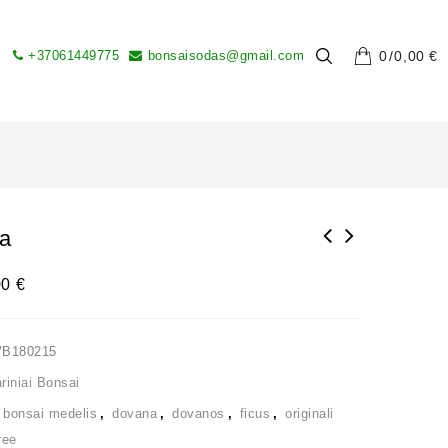
+37061449775
bonsaisodas@gmail.com
0
0,00
€
sa
00
€
VB180215
iniai Bonsai
,
bonsai medelis
,
dovana
,
dovanos
,
ficus
,
originali
ree