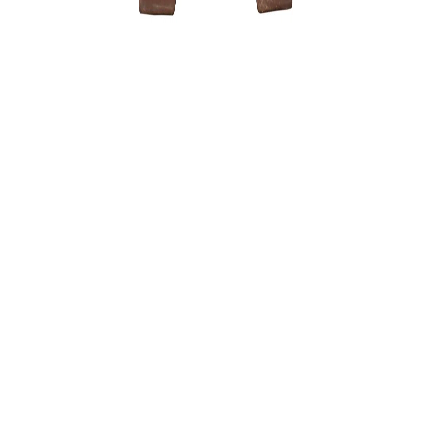
Zanthoxyl
250,00
€