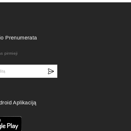
kio Prenumerata
s pirmieji
droid Aplikaciją