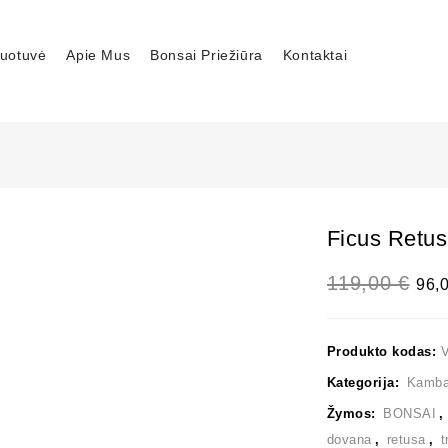
uotuvė
Apie Mus
Bonsai Priežiūra
Kontaktai
Ficus Retu
119,00
€
96,
Produkto kodas:
Kategorija:
Kambar
Žymos:
BONSAI
dovana
,
retusa
,
t