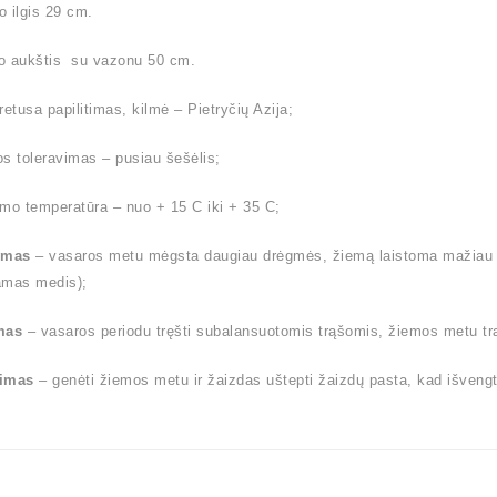
 ilgis 29 cm.
o aukštis su vazonu 50 cm.
retusa papilitimas, kilmė – Pietryčių Azija;
s toleravimas – pusiau šešėlis;
mo temperatūra – nuo + 15 C iki + 35 C;
ymas
– vasaros metu mėgsta daugiau drėgmės, žiemą laistoma mažiau (l
amas medis);
mas
– vasaros periodu tręšti subalansuotomis trąšomis, žiemos metu tr
imas
– genėti žiemos metu ir žaizdas uštepti žaizdų pasta, kad išvengt