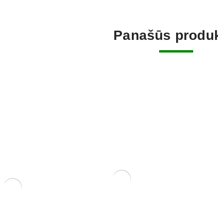
Panašūs produk
Grunto semtuvas 3 dalių .