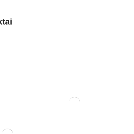
tai
Zelkova (smulkialapė)
3500,00
€