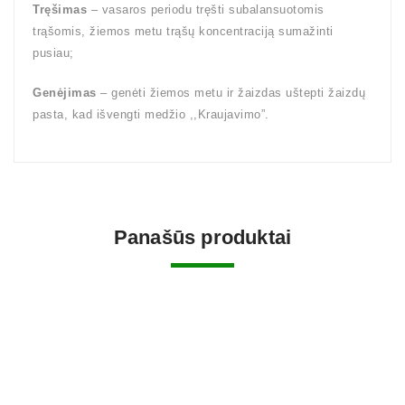
Tręšimas
– vasaros periodu tręšti subalansuotomis
trąšomis, žiemos metu trąšų koncentraciją sumažinti
pusiau;
Genėjimas
– genėti žiemos metu ir žaizdas uštepti žaizdų
pasta, kad išvengti medžio ,,Kraujavimo”.
Panašūs produktai