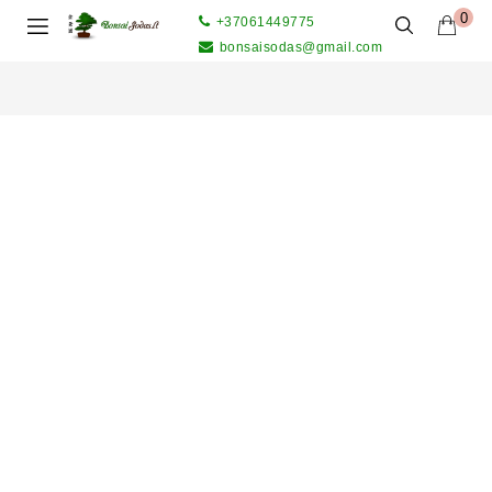
0
+37061449775
bonsaisodas@gmail.com