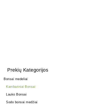
Trąšos Nutribonsai +eco
17,00
€
Pasta žaizdoms
25,00
€
Prekių Kategorijos
Bonsai medeliai
Kambariniai Bonsai
Lauko Bonsai
Sodo bonsai medžiai