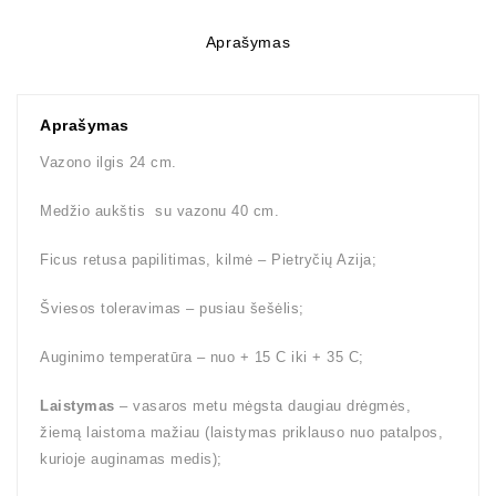
Aprašymas
Aprašymas
Vazono ilgis 24 cm.
Medžio aukštis su vazonu 40 cm.
Ficus retusa papilitimas, kilmė – Pietryčių Azija;
Šviesos toleravimas – pusiau šešėlis;
Auginimo temperatūra – nuo + 15 C iki + 35 C;
Laistymas
– vasaros metu mėgsta daugiau drėgmės,
žiemą laistoma mažiau (laistymas priklauso nuo patalpos,
kurioje auginamas medis);