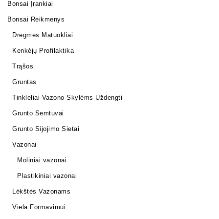
Bonsai Įrankiai
Bonsai Reikmenys
Drėgmės Matuokliai
Kenkėjų Profilaktika
Trąšos
Gruntas
Tinkleliai Vazono Skylėms Uždengti
Grunto Semtuvai
Grunto Sijojimo Sietai
Vazonai
Moliniai vazonai
Plastikiniai vazonai
Lėkštės Vazonams
Viela Formavimui