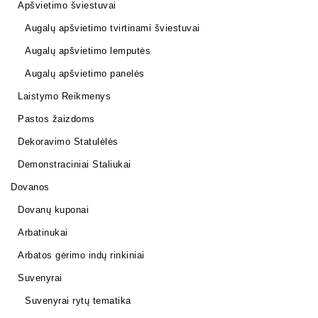
Apšvietimo šviestuvai
Augalų apšvietimo tvirtinami šviestuvai
Augalų apšvietimo lemputės
Augalų apšvietimo panelės
Laistymo Reikmenys
Pastos žaizdoms
Dekoravimo Statulėlės
Demonstraciniai Staliukai
Dovanos
Dovanų kuponai
Arbatinukai
Arbatos gėrimo indų rinkiniai
Suvenyrai
Suvenyrai rytų tematika