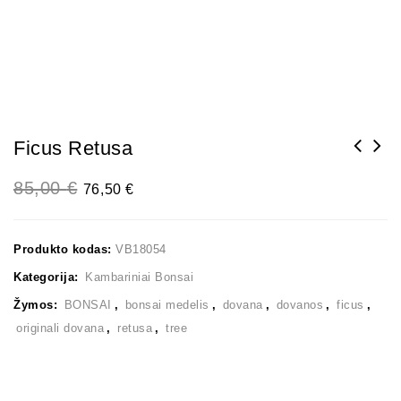
Ficus Retusa
85,00
€
76,50
€
Produkto kodas:
VB18054
Kategorija:
Kambariniai Bonsai
Žymos:
BONSAI
,
bonsai medelis
,
dovana
,
dovanos
,
ficus
,
originali dovana
,
retusa
,
tree