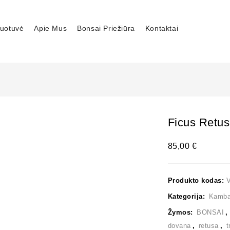
uotuvė
Apie Mus
Bonsai Priežiūra
Kontaktai
Ficus Retu
85,00
€
Produkto kodas:
Kategorija:
Kambar
Žymos:
BONSAI
dovana
,
retusa
,
t