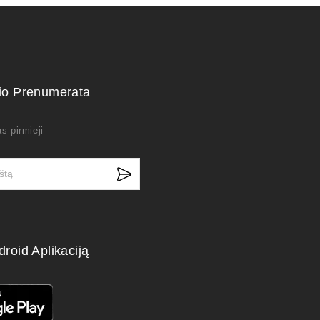
kio Prenumerata
s pirmieji
droid Aplikaciją