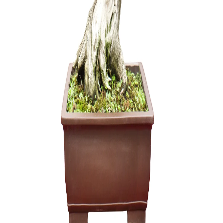
3,75
€