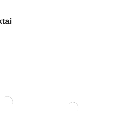
tai
vazono skylėms
Pakuotėje 10 vnt.
Ulmus parvifolia