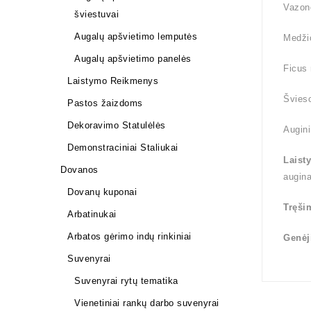
Vazono
šviestuvai
Augalų apšvietimo lemputės
Medži
Augalų apšvietimo panelės
Ficus 
Laistymo Reikmenys
Švieso
Pastos žaizdoms
Dekoravimo Statulėlės
Augini
Demonstraciniai Staliukai
Laist
Dovanos
augin
Dovanų kuponai
Tręši
Arbatinukai
Arbatos gėrimo indų rinkiniai
Genėj
Suvenyrai
Suvenyrai rytų tematika
Vienetiniai rankų darbo suvenyrai