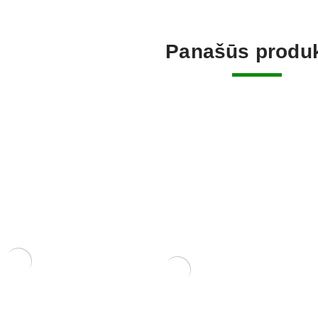
Panašūs produk
Tinklelis 
uždengti. 
1,50
€
um Piperitium
Pasta Žaizdoms