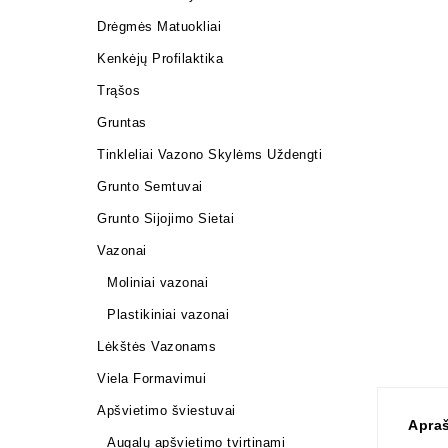
Drėgmės Matuokliai
Kenkėjų Profilaktika
Trąšos
Gruntas
Tinkleliai Vazono Skylėms Uždengti
Grunto Semtuvai
Grunto Sijojimo Sietai
Vazonai
Moliniai vazonai
Plastikiniai vazonai
Lėkštės Vazonams
Viela Formavimui
Apšvietimo šviestuvai
Apra
Augalų apšvietimo tvirtinami