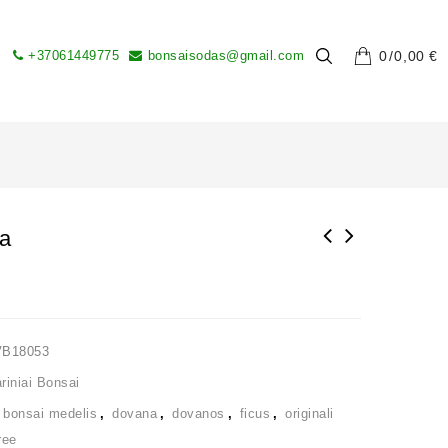
+37061449775
bonsaisodas@gmail.com
0
0,00
€
sa
VB18053
iniai Bonsai
,
bonsai medelis
,
dovana
,
dovanos
,
ficus
,
originali
ree