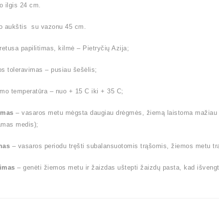
 ilgis 24 cm.
o aukštis su vazonu 45 cm.
retusa papilitimas, kilmė – Pietryčių Azija;
s toleravimas – pusiau šešėlis;
mo temperatūra – nuo + 15 C iki + 35 C;
ymas
– vasaros metu mėgsta daugiau drėgmės, žiemą laistoma mažiau (l
amas medis);
mas
– vasaros periodu tręšti subalansuotomis trąšomis, žiemos metu tr
imas
– genėti žiemos metu ir žaizdas uštepti žaizdų pasta, kad išvengt