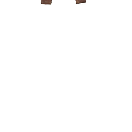
Tinklelis 
uždengti
0,15
€