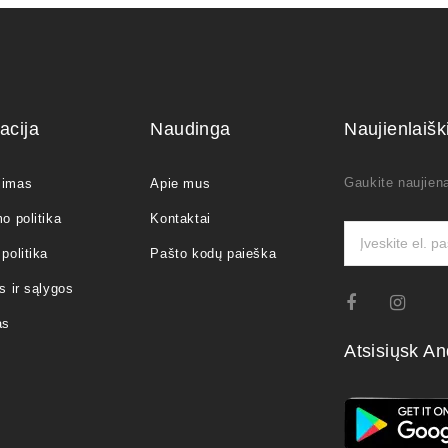
acija
Naudinga
Naujienlaiš
Gaukite naujiena
jimas
Apie mus
o politika
Kontaktai
politika
Pašto kodų paieška
s ir sąlygos
as
Atsisiųsk An