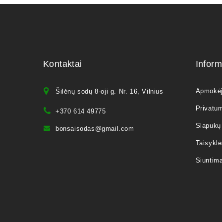
Kontaktai
Inform
Apmokė
Šilėnų sodų 8-oji g. Nr. 16, Vilnius
Privatum
+370 614 49775
Slapukų 
bonsaisodas@gmail.com
Taisyklė
Siuntim