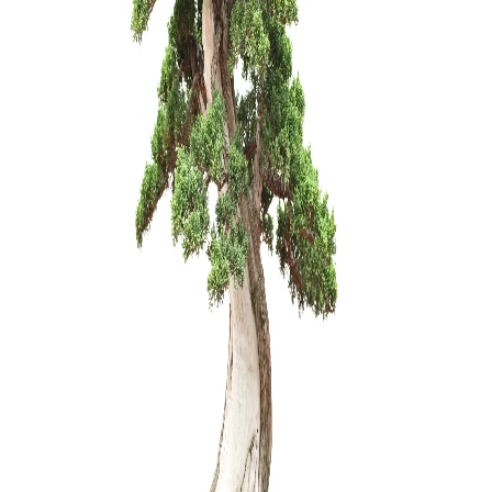
150,00
€
ŽALIASIS 
muilas (5