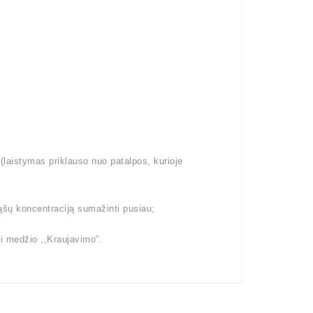
aistymas priklauso nuo patalpos, kurioje
ąšų koncentraciją sumažinti pusiau;
i medžio ,,Kraujavimo”.