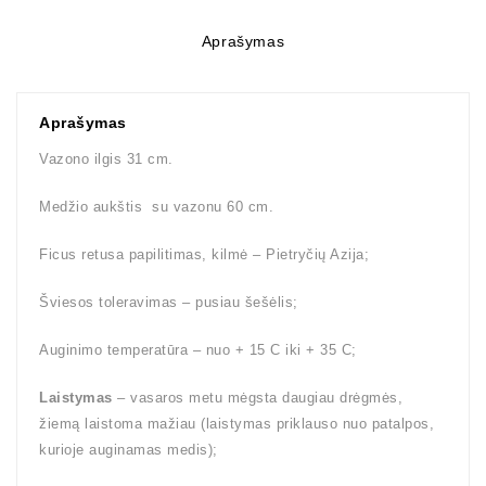
Aprašymas
Aprašymas
Vazono ilgis 31 cm.
Medžio aukštis su vazonu 60 cm.
Ficus retusa papilitimas, kilmė – Pietryčių Azija;
Šviesos toleravimas – pusiau šešėlis;
Auginimo temperatūra – nuo + 15 C iki + 35 C;
Laistymas
– vasaros metu mėgsta daugiau drėgmės,
žiemą laistoma mažiau (laistymas priklauso nuo patalpos,
kurioje auginamas medis);