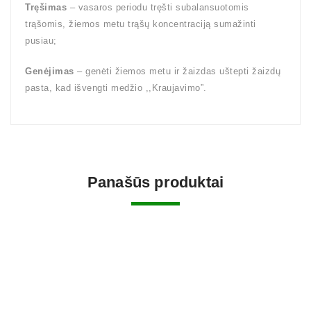
Tręšimas
– vasaros periodu tręšti subalansuotomis
trąšomis, žiemos metu trąšų koncentraciją sumažinti
pusiau;
Genėjimas
– genėti žiemos metu ir žaizdas uštepti žaizdų
pasta, kad išvengti medžio ,,Kraujavimo”.
Panašūs produktai