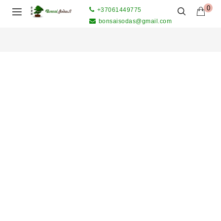
0
+37061449775
bonsaisodas@gmail.com