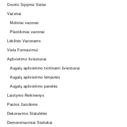
Grunto Sijojimo Sietai
Vazonai
Moliniai vazonai
Plastikiniai vazonai
Lėkštės Vazonams
Viela Formavimui
Apšvietimo šviestuvai
Augalų apšvietimo tvirtinami šviestuvai
Augalų apšvietimo lemputės
Augalų apšvietimo panelės
Laistymo Reikmenys
Pastos žaizdoms
Dekoravimo Statulėlės
Demonstraciniai Staliukai