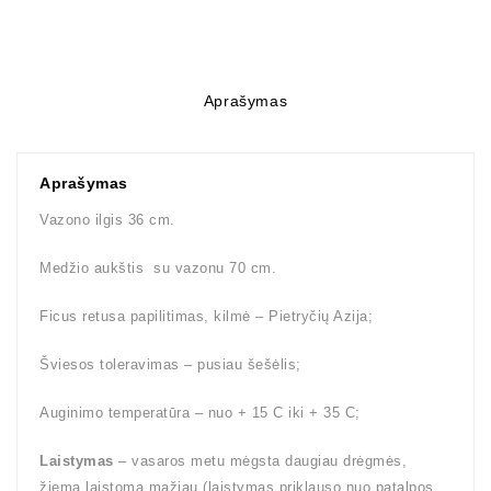
Aprašymas
Aprašymas
Vazono ilgis 36 cm.
Medžio aukštis su vazonu 70 cm.
Ficus retusa papilitimas, kilmė – Pietryčių Azija;
Šviesos toleravimas – pusiau šešėlis;
Auginimo temperatūra – nuo + 15 C iki + 35 C;
Laistymas
– vasaros metu mėgsta daugiau drėgmės,
žiemą laistoma mažiau (laistymas priklauso nuo patalpos,