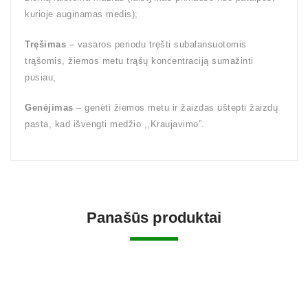
kurioje auginamas medis);
Tręšimas
– vasaros periodu tręšti subalansuotomis
trąšomis, žiemos metu trąšų koncentraciją sumažinti
pusiau;
Genėjimas
– genėti žiemos metu ir žaizdas uštepti žaizdų
pasta, kad išvengti medžio ,,Kraujavimo”.
Panašūs produktai