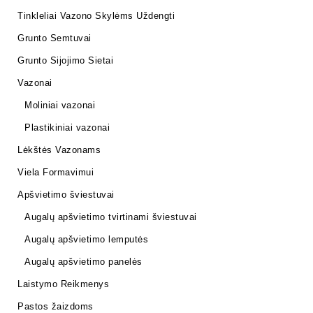
Tinkleliai Vazono Skylėms Uždengti
Grunto Semtuvai
Grunto Sijojimo Sietai
Vazonai
Moliniai vazonai
Plastikiniai vazonai
Lėkštės Vazonams
Viela Formavimui
Apšvietimo šviestuvai
Augalų apšvietimo tvirtinami šviestuvai
Augalų apšvietimo lemputės
Augalų apšvietimo panelės
Laistymo Reikmenys
Pastos žaizdoms