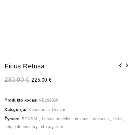
Ficus Retusa
230,00
€
225,00
€
Produkto kodas:
VB191029
Kategorija:
Kambariniai Bonsai
Žymos:
BONSAI
,
bonsai medelis
,
dovana
,
dovanos
,
ficus
,
originali dovana
,
retusa
,
tree