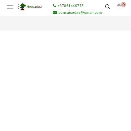
0
+37061449775
bonsaisodas@gmail.com