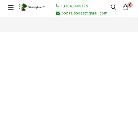
0
+37061449775
bonsaisodas@gmail.com