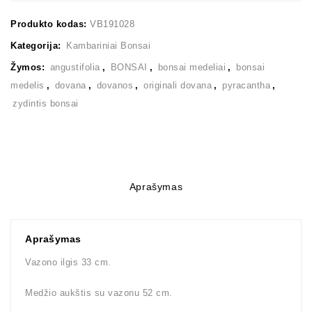
Produkto kodas:
VB191028
Kategorija:
Kambariniai Bonsai
Žymos:
angustifolia
,
BONSAI
,
bonsai medeliai
,
bonsai
medelis
,
dovana
,
dovanos
,
originali dovana
,
pyracantha
,
zydintis bonsai
Aprašymas
Aprašymas
Vazono ilgis 33 cm.
Medžio aukštis su vazonu 52 cm.