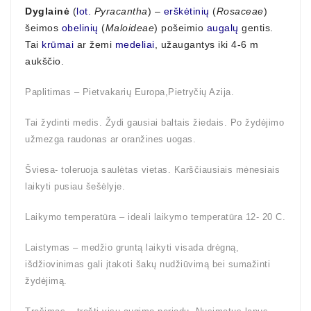
Dyglainė
(
lot.
Pyracantha
) –
erškėtinių
(
Rosaceae
)
šeimos
obelinių
(
Maloideae
) pošeimio
augalų
gentis.
Tai
krūmai
ar žemi
medeliai
, užaugantys iki 4-6 m
aukščio.
Paplitimas – Pietvakarių Europa,Pietryčių Azija.
Tai žydinti medis. Žydi gausiai baltais žiedais. Po žydėjimo
užmezga raudonas ar oranžines uogas.
Šviesa- toleruoja saulėtas vietas. Karščiausiais mėnesiais
laikyti pusiau šešėlyje.
Laikymo temperatūra – ideali laikymo temperatūra 12- 20 C.
Laistymas – medžio gruntą laikyti visada drėgną,
išdžiovinimas gali įtakoti šakų nudžiūvimą bei sumažinti
žydėjimą.