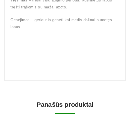
Tręšimas – tręšti visu augimo periodu. Nusimetus lapus
tręšti trąšomis su mažai azoto.
Genėjimas – geriausia genėti kai medis dalinai numetęs
lapus.
Panašūs produktai