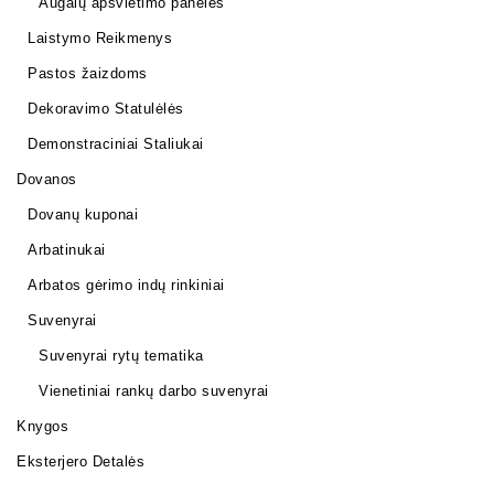
Augalų apšvietimo panelės
Laistymo Reikmenys
Pastos žaizdoms
Dekoravimo Statulėlės
Demonstraciniai Staliukai
Dovanos
Dovanų kuponai
Arbatinukai
Arbatos gėrimo indų rinkiniai
Suvenyrai
Suvenyrai rytų tematika
Vienetiniai rankų darbo suvenyrai
Knygos
Eksterjero Detalės