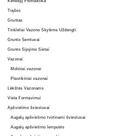
Kenkėjų Profilaktika
Trąšos
Gruntas
Tinkleliai Vazono Skylėms Uždengti
Grunto Semtuvai
Grunto Sijojimo Sietai
Vazonai
Moliniai vazonai
Plastikiniai vazonai
Lėkštės Vazonams
Viela Formavimui
Apšvietimo šviestuvai
Augalų apšvietimo tvirtinami šviestuvai
Augalų apšvietimo lemputės