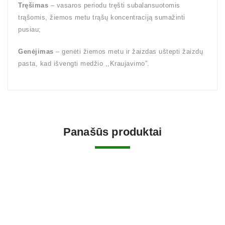
Tręšimas
– vasaros periodu tręšti subalansuotomis
trąšomis, žiemos metu trąšų koncentraciją sumažinti
pusiau;
Genėjimas
– genėti žiemos metu ir žaizdas uštepti žaizdų
pasta, kad išvengti medžio ,,Kraujavimo”.
Panašūs produktai