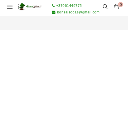
0
+37061449775
bonsaisodas@gmail.com