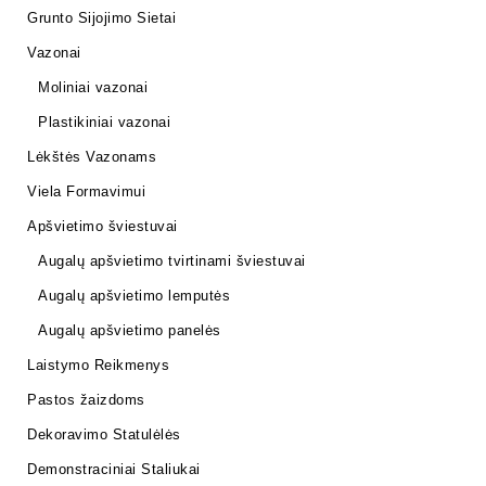
Grunto Sijojimo Sietai
Vazonai
Moliniai vazonai
Plastikiniai vazonai
Lėkštės Vazonams
Viela Formavimui
Apšvietimo šviestuvai
Augalų apšvietimo tvirtinami šviestuvai
Augalų apšvietimo lemputės
Augalų apšvietimo panelės
Laistymo Reikmenys
Pastos žaizdoms
Dekoravimo Statulėlės
Demonstraciniai Staliukai