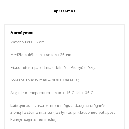
Aprašymas
Aprašymas
Vazono ilgis 15 cm.
Medžio aukštis su vazonu 25 cm.
Ficus retusa papilitimas, kilmė – Pietryčių Azija;
Šviesos toleravimas – pusiau šešėlis;
Auginimo temperatūra – nuo + 15 C iki + 35 C;
Laistymas
– vasaros metu mėgsta daugiau drėgmės,
žiemą laistoma mažiau (laistymas priklauso nuo patalpos,
kurioje auginamas medis);