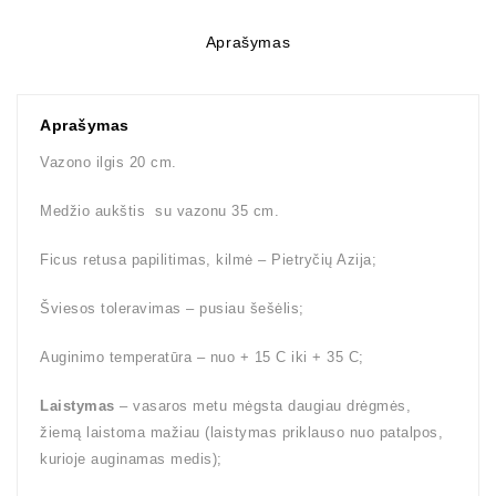
Aprašymas
Aprašymas
Vazono ilgis 20 cm.
Medžio aukštis su vazonu 35 cm.
Ficus retusa papilitimas, kilmė – Pietryčių Azija;
Šviesos toleravimas – pusiau šešėlis;
Auginimo temperatūra – nuo + 15 C iki + 35 C;
Laistymas
– vasaros metu mėgsta daugiau drėgmės,
žiemą laistoma mažiau (laistymas priklauso nuo patalpos,
kurioje auginamas medis);