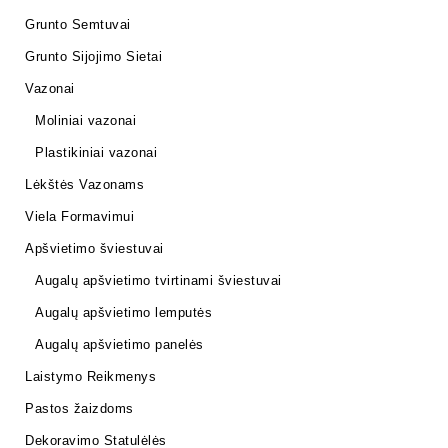
Grunto Semtuvai
Grunto Sijojimo Sietai
Vazonai
Moliniai vazonai
Plastikiniai vazonai
Lėkštės Vazonams
Viela Formavimui
Apšvietimo šviestuvai
Augalų apšvietimo tvirtinami šviestuvai
Augalų apšvietimo lemputės
Augalų apšvietimo panelės
Laistymo Reikmenys
Pastos žaizdoms
Dekoravimo Statulėlės