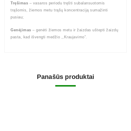
Tręšimas
– vasaros periodu tręšti subalansuotomis
trąšomis, žiemos metu trąšų koncentraciją sumažinti
pusiau;
Genėjimas
– genėti žiemos metu ir žaizdas uštepti žaizdų
pasta, kad išvengti medžio ,,Kraujavimo”.
Panašūs produktai