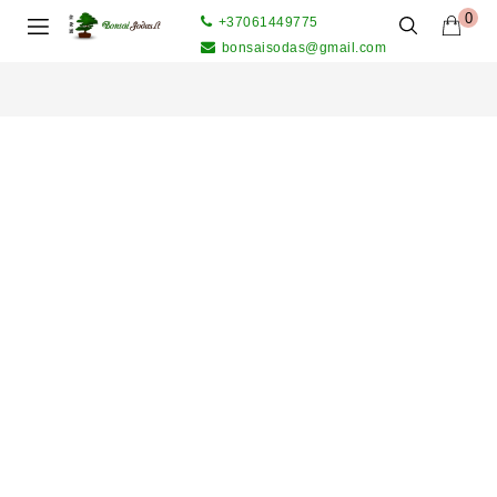
0
+37061449775
bonsaisodas@gmail.com