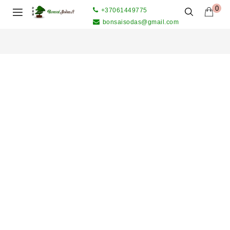
0
+37061449775
bonsaisodas@gmail.com