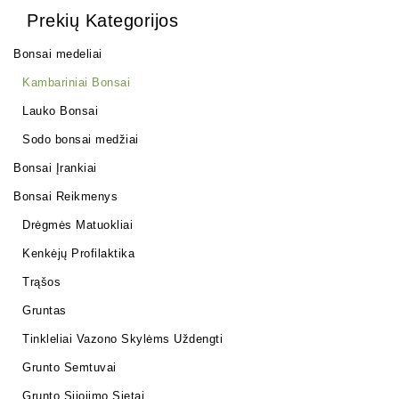
Prekių Kategorijos
Bonsai medeliai
Kambariniai Bonsai
Lauko Bonsai
Sodo bonsai medžiai
Bonsai Įrankiai
Bonsai Reikmenys
Drėgmės Matuokliai
Kenkėjų Profilaktika
Trąšos
Gruntas
Tinkleliai Vazono Skylėms Uždengti
Grunto Semtuvai
Grunto Sijojimo Sietai