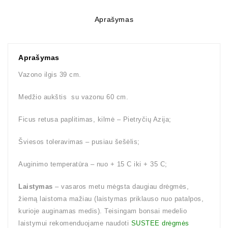
Aprašymas
Aprašymas
Vazono ilgis 39 cm.
Medžio aukštis su vazonu 60 cm.
Ficus retusa paplitimas, kilmė – Pietryčių Azija;
Šviesos toleravimas – pusiau šešėlis;
Auginimo temperatūra – nuo + 15 C iki + 35 C;
Laistymas
– vasaros metu mėgsta daugiau drėgmės,
žiemą laistoma mažiau (laistymas priklauso nuo patalpos,
kurioje auginamas medis). Teisingam bonsai medelio
laistymui rekomenduojame naudoti
SUSTEE drėgmės