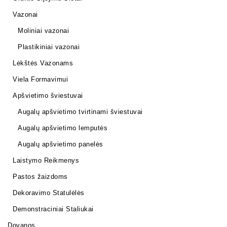
Vazonai
Moliniai vazonai
Plastikiniai vazonai
Lėkštės Vazonams
Viela Formavimui
Apšvietimo šviestuvai
Augalų apšvietimo tvirtinami šviestuvai
Augalų apšvietimo lemputės
Augalų apšvietimo panelės
Laistymo Reikmenys
Pastos žaizdoms
Dekoravimo Statulėlės
Demonstraciniai Staliukai
Dovanos