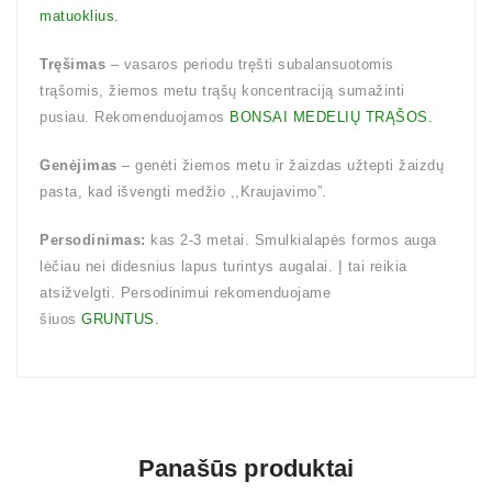
matuoklius.
Tręšimas
– vasaros periodu tręšti subalansuotomis
trąšomis, žiemos metu trąšų koncentraciją sumažinti
pusiau. Rekomenduojamos
BONSAI MEDELIŲ TRĄŠOS.
Genėjimas
– genėti žiemos metu ir žaizdas užtepti žaizdų
pasta, kad išvengti medžio ,,Kraujavimo”.
Persodinimas:
kas 2-3 metai. Smulkialapės formos auga
lėčiau nei didesnius lapus turintys augalai. Į tai reikia
atsižvelgti. Persodinimui rekomenduojame
šiuos
GRUNTUS.
Panašūs produktai