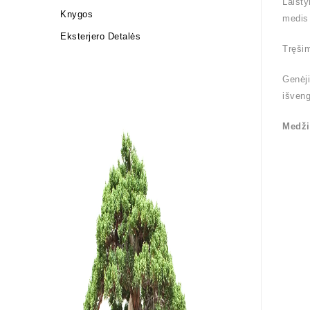
Laist
Knygos
medis
Eksterjero Detalės
Tręšim
Genėji
išveng
Medži