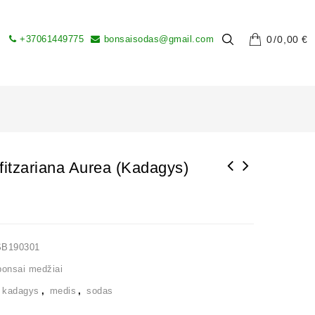
+37061449775
bonsaisodas@gmail.com
0
0,00
€
fitzariana Aurea (kadagys)
SB190301
onsai medžiai
,
kadagys
,
medis
,
sodas