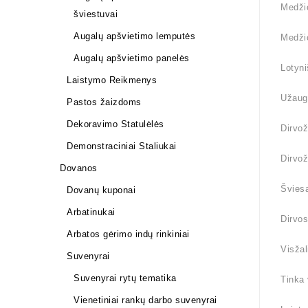
Medži
šviestuvai
Augalų apšvietimo lemputės
Medžio
Augalų apšvietimo panelės
Lotyni
Laistymo Reikmenys
Užauga
Pastos žaizdoms
Dekoravimo Statulėlės
Dirvož
Demonstraciniai Staliukai
Dirvož
Dovanos
Šviesa
Dovanų kuponai
Arbatinukai
Dirvos
Arbatos gėrimo indų rinkiniai
Visžal
Suvenyrai
Suvenyrai rytų tematika
Tinka
Vienetiniai rankų darbo suvenyrai