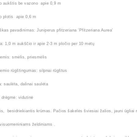
o aukštis be vazono apie 0,9 m
 plotis apie 0,6 m
škas pavadinimas: Juniperus pfitzeriana ‘Pfitzeriana Aurea’
: 1,0 m aukščio ir apie 2-3 m pločio per 10 metų
emis: smėlis, priesmėlis
emio rūgštingumas: silpnai rūgštus
: saulėta, dalinai saulėta
 drėgmė: vidutinė
is, besidriekiantis krūmas. Pačios šakelės šviesiai žalios, jauni ūgliai r
 visuomeniniams želdiniams .