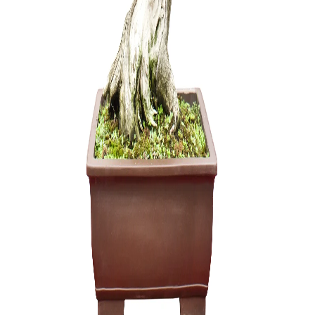
Grunto sem
3 dalių .
22,00
€