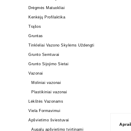
Drėgmės Matuokliai
Kenkėjų Profilaktika
Trąšos
Gruntas
Tinkleliai Vazono Skylėms Uždengti
Grunto Semtuvai
Grunto Sijojimo Sietai
Vazonai
Moliniai vazonai
Plastikiniai vazonai
Lėkštės Vazonams
Viela Formavimui
Apšvietimo šviestuvai
Apra
Augalų apšvietimo tvirtinami