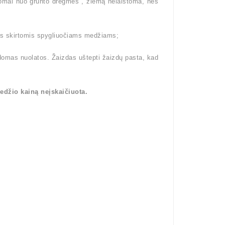
omai nuo grunto drėgmės , žiemą nelaistoma, nes
is skirtomis spygliuočiams medžiams;
domas nuolatos. Žaizdas uštepti žaizdų pasta, kad
edžio kainą neįskaičiuota.