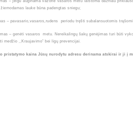
ymas – jeigu auginama vazone vasaros metu laistoma dažniau priklaus
 žiemodamas lauke būna padengtas sniegu;
as – pavasario,vasaros,rudens periodu tręšti subalansuotomis trąšom
mas – genėti vasaros metu. Nereikalingų šakų genėjimas turi būti vyk
ti medžio ,,Kraujavimo” bei ligų prevencijai.
o pristatymo kaina Jūsų nurodytu adresu derinama atskirai ir ji į m