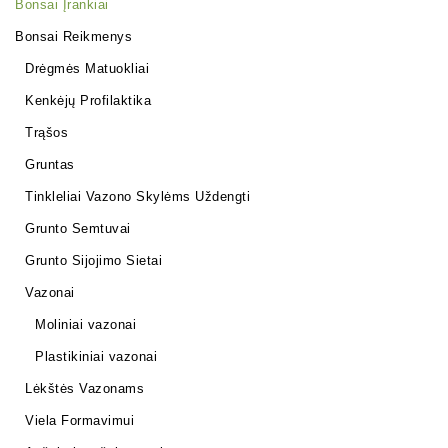
Bonsai Įrankiai
Bonsai Reikmenys
Drėgmės Matuokliai
Kenkėjų Profilaktika
Trąšos
Gruntas
Tinkleliai Vazono Skylėms Uždengti
Grunto Semtuvai
Grunto Sijojimo Sietai
Vazonai
Moliniai vazonai
Plastikiniai vazonai
Lėkštės Vazonams
Viela Formavimui