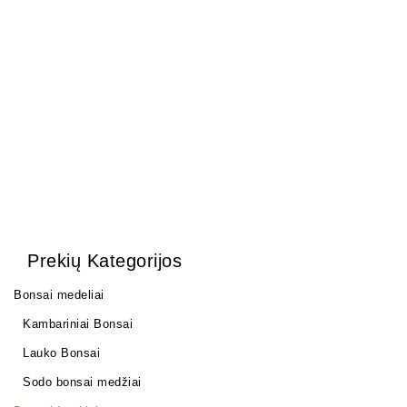
Šakų žirklės 180 mm.
Šakų formavimo kabliai.
40,00
€
35,00
€
Prekių Kategorijos
Bonsai medeliai
Kambariniai Bonsai
Lauko Bonsai
Sodo bonsai medžiai