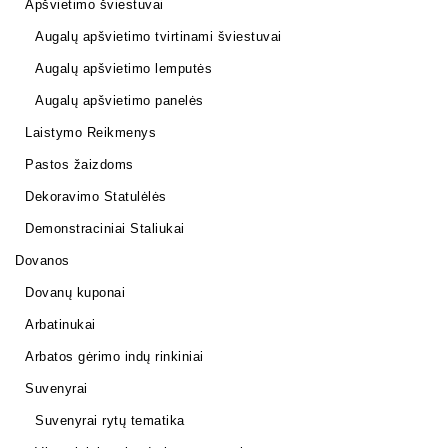
Apšvietimo šviestuvai
Augalų apšvietimo tvirtinami šviestuvai
Augalų apšvietimo lemputės
Augalų apšvietimo panelės
Laistymo Reikmenys
Pastos žaizdoms
Dekoravimo Statulėlės
Demonstraciniai Staliukai
Dovanos
Dovanų kuponai
Arbatinukai
Arbatos gėrimo indų rinkiniai
Suvenyrai
Suvenyrai rytų tematika