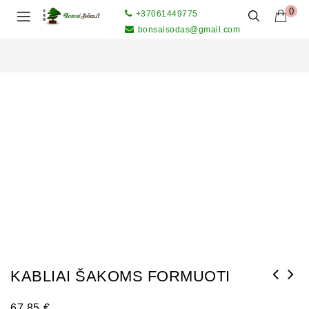
0
+37061449775
bonsaisodas@gmail.com
KABLIAI ŠAKOMS FORMUOTI
67,85
€