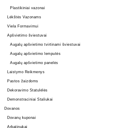
Plastikiniai vazonai
Lėkštės Vazonams
Viela Formavimui
Apšvietimo šviestuvai
Augalų apšvietimo tvirtinami šviestuvai
Augalų apšvietimo lemputės
Augalų apšvietimo panelės
Laistymo Reikmenys
Pastos žaizdoms
Dekoravimo Statulėlės
Demonstraciniai Staliukai
Dovanos
Dovanų kuponai
Arbatinukai