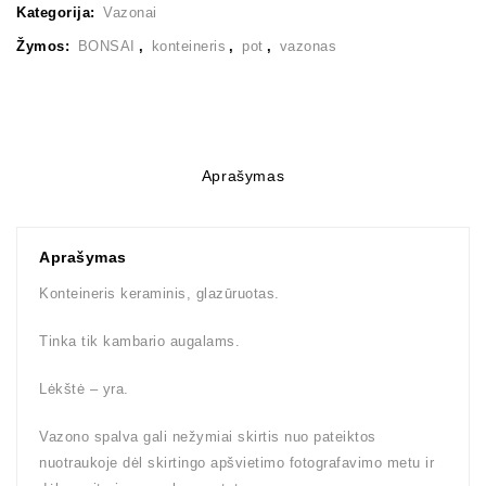
Kategorija:
Vazonai
Žymos:
BONSAI
,
konteineris
,
pot
,
vazonas
Aprašymas
Aprašymas
Konteineris keraminis, glazūruotas.
Tinka tik kambario augalams.
Lėkštė – yra.
Vazono spalva gali nežymiai skirtis nuo pateiktos
nuotraukoje dėl skirtingo apšvietimo fotografavimo metu ir