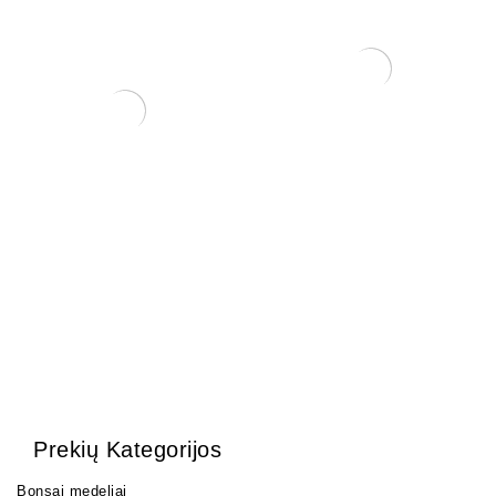
KONTEINERIS
PLASTIKINIS 23×16.7×9
15,00
€
KONTEINERIS 29×22×6 cm
70,00
€
Prekių Kategorijos
Bonsai medeliai