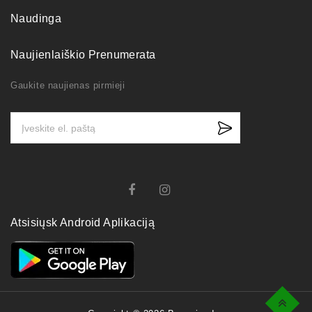
Naudinga
Naujienlaiškio Prenumerata
Gaukite naujienas pirmieji
Atsisiųsk Android Aplikaciją
Top