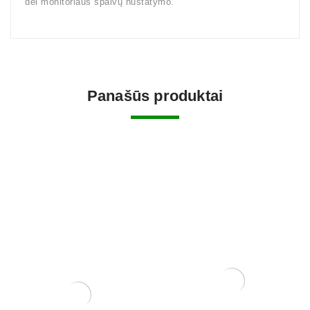
dėl monitoriaus spalvų nustatymo.
Panašūs produktai
KONTEINERIS