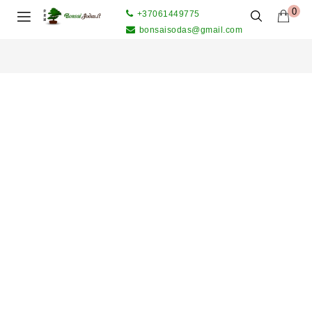
0
+37061449775
bonsaisodas@gmail.com