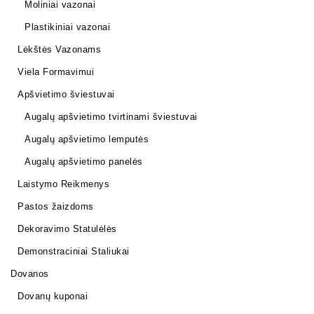
Moliniai vazonai
Plastikiniai vazonai
Lėkštės Vazonams
Viela Formavimui
Apšvietimo šviestuvai
Augalų apšvietimo tvirtinami šviestuvai
Augalų apšvietimo lemputės
Augalų apšvietimo panelės
Laistymo Reikmenys
Pastos žaizdoms
Dekoravimo Statulėlės
Demonstraciniai Staliukai
Dovanos
Dovanų kuponai