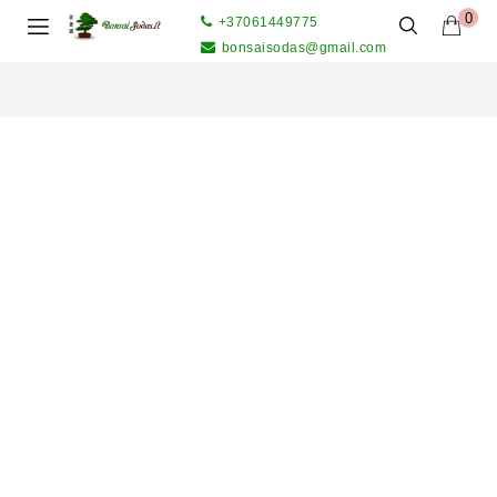
0
+37061449775
bonsaisodas@gmail.com