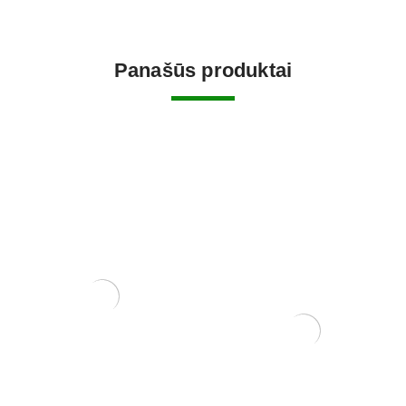
Panašūs produktai
KONTEINERIS
PLASTIKINIS 23×16.7×9
15,00
€
KONTEINERIS 11x11x10,5