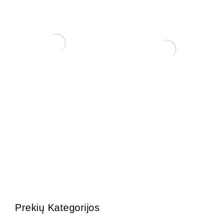
KONTEINERIS 12x12x6
KONTEINERIS 32x24x5
cm.
60,00
€
45,00
€
Prekių Kategorijos