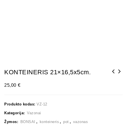
KONTEINERIS 21×16,5x5cm.
25,00
€
Produkto kodas:
VZ-12
Kategorija:
Vazonai
Žymos:
BONSAI
,
konteineris
,
pot
,
vazonas