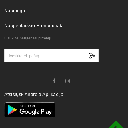
Naudinga
Naujienlaiškio Prenumerata
Gaukite naujienas pirmieji
Atsisiųsk Android Aplikaciją
Top