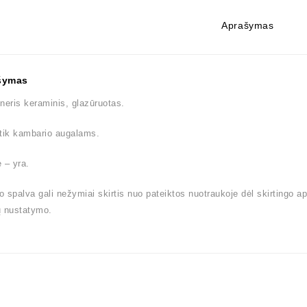
Aprašymas
šymas
neris keraminis, glazūruotas.
tik kambario augalams.
 – yra.
 spalva gali nežymiai skirtis nuo pateiktos nuotraukoje dėl skirtingo a
ų nustatymo.