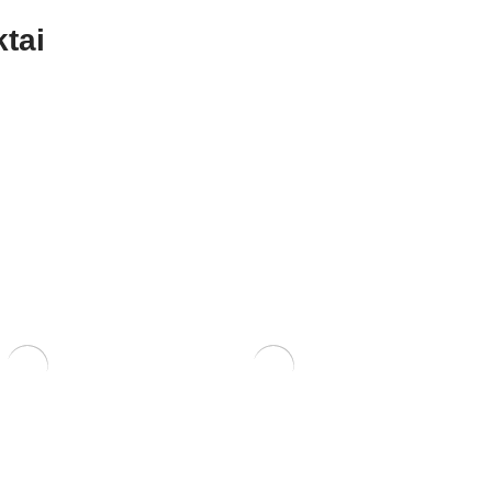
tai
RIS 11x11x10,5
KONTEINERIS 21x21x12
120,00
€