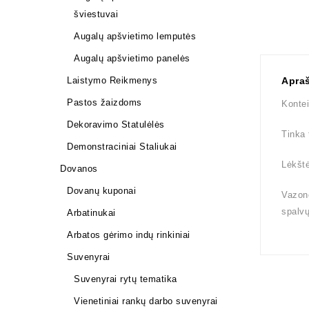
šviestuvai
Augalų apšvietimo lemputės
Augalų apšvietimo panelės
Laistymo Reikmenys
Apra
Pastos žaizdoms
Kontei
Dekoravimo Statulėlės
Tinka 
Demonstraciniai Staliukai
Lėkštė
Dovanos
Dovanų kuponai
Vazono
spalv
Arbatinukai
Arbatos gėrimo indų rinkiniai
Suvenyrai
Suvenyrai rytų tematika
Vienetiniai rankų darbo suvenyrai