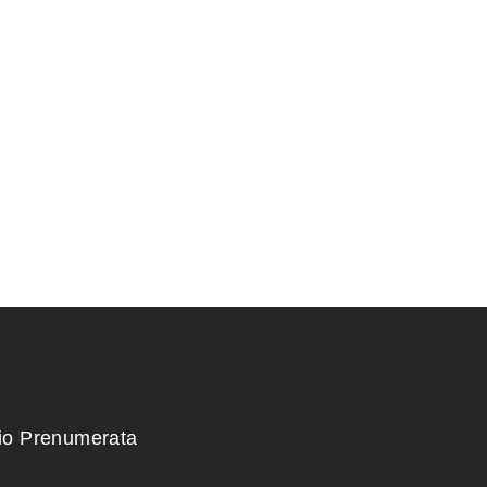
KONTEINERIS
RIS 14,5×14
PLASTIKINIS 32×23,5×8
25,00
€
kio Prenumerata