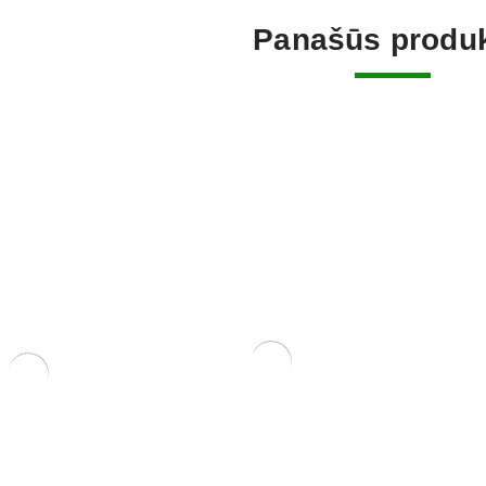
Panašūs produk
ERIS
KONTEINERIS 12x12x6
KONTEINE
NIS 14x10x5
60,00
€
60,00
€