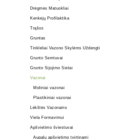
Drėgmės Matuokliai
Kenkėjų Profilaktika
Trąšos
Gruntas
Tinkleliai Vazono Skylėms Uždengti
Grunto Semtuvai
Grunto Sijojimo Sietai
Vazonai
Moliniai vazonai
Plastikiniai vazonai
Lėkštės Vazonams
Viela Formavimui
Apšvietimo šviestuvai
Augalų apšvietimo tvirtinami