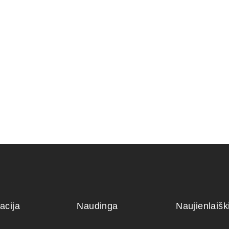
RIS 23×18×7 cm
KONTEINERIS 28x23x3,5
KONTEINE
cm.
110,00
€
55,00
€
acija
Naudinga
Naujienlaiš