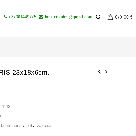
+37061449775
bonsaisodas@gmail.com
0
0,00
€
IS 23x18x6cm.
 1113
ai
,
konteineris
,
pot
,
vazonas